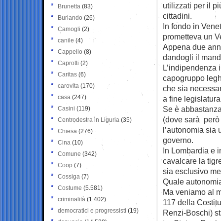
utilizzati per il
Brunetta
(83)
cittadini.
Burlando
(26)
In fondo in Vene
Camogli
(2)
prometteva un V
canile
(4)
Appena due anni 
Cappello
(8)
dandogli il mand
Caprotti
(2)
L’indipendenza in
Caritas
(6)
capogruppo leghi
carovita
(170)
che sia necessar
casa
(247)
a fine legislatur
Se è abbastanza 
Casini
(119)
(dove sarà però 
Centrodestra in Liguria
(35)
l’autonomia sia 
Chiesa
(276)
governo.
Cina
(10)
In Lombardia e 
Comune
(342)
cavalcare la tigr
Coop
(7)
sia esclusivo me
Cossiga
(7)
Quale autonomia
Costume
(5.581)
Ma veniamo al me
criminalità
(1.402)
117 della Costitu
democratici e progressisti
(19)
Renzi-Boschi) st