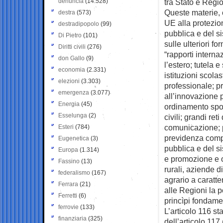
denuncia
(14.528)
tra Stato e Regio
Queste materie, 
destra
(573)
UE alla protezio
destradipopolo
(99)
pubblica e del si
Di Pietro
(101)
sulle ulteriori f
Diritti civili
(276)
“rapporti intern
don Gallo
(9)
l’estero; tutela 
economia
(2.331)
istituzioni scola
elezioni
(3.303)
professionale; pr
emergenza
(3.077)
all’innovazione pe
Energia
(45)
ordinamento sport
Esselunga
(2)
civili; grandi re
comunicazione; p
Esteri
(784)
previdenza compl
Eugenetica
(3)
pubblica e del si
Europa
(1.314)
e promozione e or
Fassino
(13)
rurali, aziende di
federalismo
(167)
agrario a caratte
Ferrara
(21)
alle Regioni la p
Ferretti
(6)
princìpi fondamen
ferrovie
(133)
L’articolo 116 s
finanziaria
(325)
dell’articolo 11