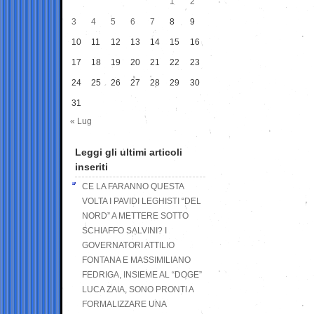
1
2
3
4
5
6
7
8
9
10
11
12
13
14
15
16
17
18
19
20
21
22
23
24
25
26
27
28
29
30
31
« Lug
Leggi gli ultimi articoli
inseriti
CE LA FARANNO QUESTA
VOLTA I PAVIDI LEGHISTI “DEL
NORD” A METTERE SOTTO
SCHIAFFO SALVINI? I
GOVERNATORI ATTILIO
FONTANA E MASSIMILIANO
FEDRIGA, INSIEME AL “DOGE”
LUCA ZAIA, SONO PRONTI A
FORMALIZZARE UNA