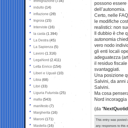
Immigrazione
(734)
possono essere o
indulto
(14)
dell’autonomia.
inflazione
(26)
Certo, nelle FAQ
Ingroia
(15)
le modifiche cost
realistici: non s
Interviste
(16)
Il dubbio è che 
la casta
(1.394)
autonomia chiede
La Destra
(45)
vero nodo indivi
La Sapienza
(5)
gli enti locali o
Lavoro
(1.316)
adeguatezza (art
LegaNord
(2.411)
il residuo fiscal
Letta Enrico
(154)
svantaggiati.
Liberi e Uguali
(10)
Una posizione qu
Libia
(68)
Salvini, da anni 
Libri
(33)
Salvini.
Ma cosa penseran
Liguria Futurista
(25)
Nord incoraggia 
mafia
(543)
manifesto
(7)
(da “
NextQuotid
Margherita
(16)
Maroni
(171)
This entry was posted o
Mastella
(16)
any responses to this 