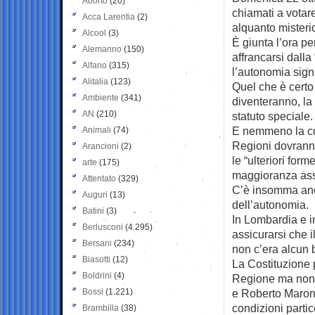
Aborto
(20)
chiamati a votar
Acca Larentia
(2)
alquanto misteri
Alcool
(3)
È giunta l’ora pe
Alemanno
(150)
affrancarsi dall
Alfano
(315)
l’autonomia sign
Alitalia
(123)
Quel che è cert
Ambiente
(341)
diventeranno, la
AN
(210)
statuto speciale.
E nemmeno la co
Animali
(74)
Regioni dovranno
Arancioni
(2)
le “ulteriori fo
arte
(175)
maggioranza ass
Attentato
(329)
C’è insomma anc
Auguri
(13)
dell’autonomia.
Batini
(3)
In Lombardia e i
Berlusconi
(4.295)
assicurarsi che 
Bersani
(234)
non c’era alcun b
Biasotti
(12)
La Costituzione 
Boldrini
(4)
Regione ma non 
Bossi
(1.221)
e Roberto Maroni
condizioni parti
Brambilla
(38)