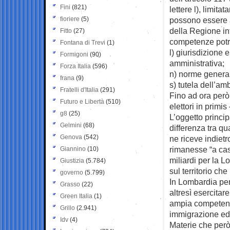
Fini
(821)
lettere l), limita
fioriere
(5)
possono essere at
della Regione in
Fitto
(27)
competenze potr
Fontana di Trevi
(1)
l) giurisdizione 
Formigoni
(90)
amministrativa;
Forza Italia
(596)
n) norme generali
frana
(9)
s) tutela dell’am
Fratelli d'Italia
(291)
Fino ad ora però
Futuro e Libertà
(510)
elettori in prim
g8
(25)
L’oggetto princip
Gelmini
(68)
differenza tra q
Genova
(542)
ne riceve indietr
rimanesse “a casa
Giannino
(10)
miliardi per la L
Giustizia
(5.784)
sul territorio c
governo
(5.799)
In Lombardia pe
Grasso
(22)
altresì esercitar
Green Italia
(1)
ampia competenza
Grillo
(2.941)
immigrazione ed
Idv
(4)
Materie che però