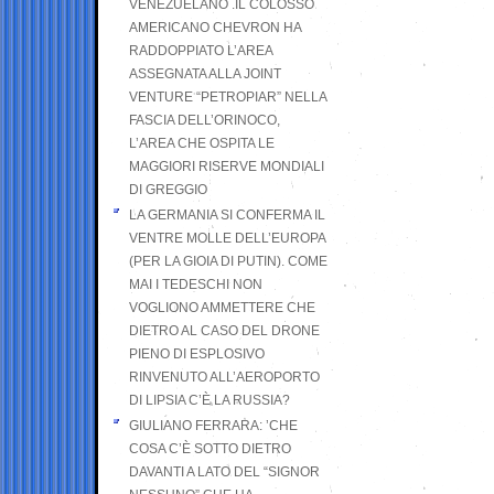
VENEZUELANO .IL COLOSSO
AMERICANO CHEVRON HA
RADDOPPIATO L’AREA
ASSEGNATA ALLA JOINT
VENTURE “PETROPIAR” NELLA
FASCIA DELL’ORINOCO,
L’AREA CHE OSPITA LE
MAGGIORI RISERVE MONDIALI
DI GREGGIO
LA GERMANIA SI CONFERMA IL
VENTRE MOLLE DELL’EUROPA
(PER LA GIOIA DI PUTIN). COME
MAI I TEDESCHI NON
VOGLIONO AMMETTERE CHE
DIETRO AL CASO DEL DRONE
PIENO DI ESPLOSIVO
RINVENUTO ALL’AEROPORTO
DI LIPSIA C’È LA RUSSIA?
GIULIANO FERRARA: ’CHE
COSA C’È SOTTO DIETRO
DAVANTI A LATO DEL “SIGNOR