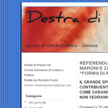
REFERENDU
Destra di Popolo.net
MARONI E Z
Circolo Genovese di Cultura e
“FORMA DI
Politica
Diretto da Riccardo Fucile
IL GRANDE SP
Scrivici: destradipopolo@gmail.com
CONTRIBUENTI
COME SARANNO
Categorie
NON VEDRANN
100 giorni
(5)
Domenica 22 otto