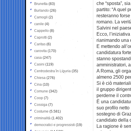
che “sposta”, sia
Brunetta
(83)
partito: “A quel
Burlando
(26)
resteranno forse 
Camogli
(2)
romano. La verit
canile
(4)
Salvini nel paes
Cappello
(8)
Ecco, l’iniziativ
Caprotti
(2)
rianimando una di
Caritas
(6)
E mettendo all’or
carovita
(170)
candidatura fort
casa
(247)
stanno spostando
amministratori, a
Casini
(119)
A Roma, gli orga
Centrodestra in Liguria
(35)
almeno 2500 pers
Chiesa
(276)
Si è ciò material
Cina
(10)
il gruppo dirige
Comune
(342)
perderne il contr
Coop
(7)
È una candidatura
Cossiga
(7)
suo profilo netto
Costume
(5.581)
sostegno di Graz
criminalità
(1.402)
candidato della c
democratici e progressisti
(19)
La ragione è sem