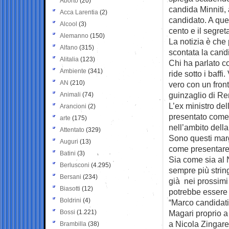
Aborto
(20)
candida Minniti,
Acca Larentia
(2)
candidato. A que
Alcool
(3)
cento e il segre
Alemanno
(150)
La notizia è che 
Alfano
(315)
scontata la candi
Alitalia
(123)
Chi ha parlato co
Ambiente
(341)
ride sotto i baf
AN
(210)
vero con un fron
guinzaglio di Re
Animali
(74)
L’ex ministro del
Arancioni
(2)
presentato come i
arte
(175)
nell’ambito del
Attentato
(329)
Sono questi margi
Auguri
(13)
come presentare 
Batini
(3)
Sia come sia al 
Berlusconi
(4.295)
sempre più strin
Bersani
(234)
già nei prossimi 
Biasotti
(12)
potrebbe essere s
Boldrini
(4)
“Marco candidati
Bossi
(1.221)
Magari proprio a
a Nicola Zingare
Brambilla
(38)