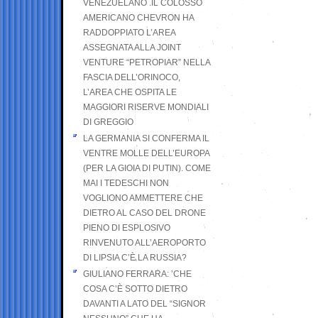
VENEZUELANO .IL COLOSSO
AMERICANO CHEVRON HA
RADDOPPIATO L’AREA
ASSEGNATA ALLA JOINT
VENTURE “PETROPIAR” NELLA
FASCIA DELL’ORINOCO,
L’AREA CHE OSPITA LE
MAGGIORI RISERVE MONDIALI
DI GREGGIO
LA GERMANIA SI CONFERMA IL
VENTRE MOLLE DELL’EUROPA
(PER LA GIOIA DI PUTIN). COME
MAI I TEDESCHI NON
VOGLIONO AMMETTERE CHE
DIETRO AL CASO DEL DRONE
PIENO DI ESPLOSIVO
RINVENUTO ALL’AEROPORTO
DI LIPSIA C’È LA RUSSIA?
GIULIANO FERRARA: ’CHE
COSA C’È SOTTO DIETRO
DAVANTI A LATO DEL “SIGNOR