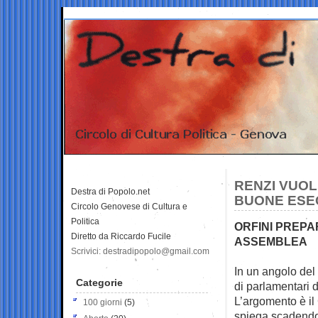
RENZI VUOLE
Destra di Popolo.net
BUONE ESE
Circolo Genovese di Cultura e
Politica
ORFINI PREPA
Diretto da Riccardo Fucile
ASSEMBLEA
Scrivici: destradipopolo@gmail.com
In un angolo del 
Categorie
di
parlamentari d
L’argomento è il
100 giorni
(5)
spiega scadendo