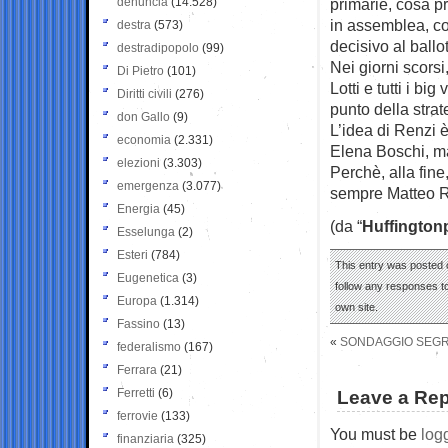
denuncia
(14.528)
primarie, cosa pr
in assemblea, con
destra
(573)
decisivo al ballo
destradipopolo
(99)
Nei giorni scorsi
Di Pietro
(101)
Lotti e tutti i b
Diritti civili
(276)
punto della stra
don Gallo
(9)
L’idea di Renzi 
economia
(2.331)
Elena Boschi, m
elezioni
(3.303)
Perchè, alla fine
emergenza
(3.077)
sempre Matteo R
Energia
(45)
(da “
Huffington
Esselunga
(2)
Esteri
(784)
This entry was posted o
Eugenetica
(3)
follow any responses to
Europa
(1.314)
own site.
Fassino
(13)
«
SONDAGGIO SEGRE
federalismo
(167)
Ferrara
(21)
Ferretti
(6)
Leave a Rep
ferrovie
(133)
You must be
log
finanziaria
(325)