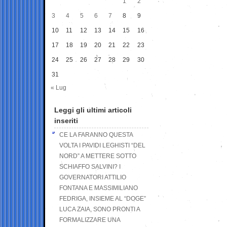
1
2
3
4
5
6
7
8
9
10
11
12
13
14
15
16
17
18
19
20
21
22
23
24
25
26
27
28
29
30
31
« Lug
Leggi gli ultimi articoli
inseriti
CE LA FARANNO QUESTA
VOLTA I PAVIDI LEGHISTI “DEL
NORD” A METTERE SOTTO
SCHIAFFO SALVINI? I
GOVERNATORI ATTILIO
FONTANA E MASSIMILIANO
FEDRIGA, INSIEME AL “DOGE”
LUCA ZAIA, SONO PRONTI A
FORMALIZZARE UNA