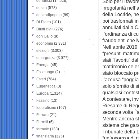
denuncia
(14.528)
Solo per il favo
irregolarità nell
destra
(573)
della Locride, ne
destradipopolo
(99)
poi trasformati 
Di Pietro
(101)
annullati dalla
Diritti civili
(276)
l’ordinanza di c
don Gallo
(9)
fraudolenti che
economia
(2.331)
Nell’aprile 2019
elezioni
(3.303)
“presunti matrimo
emergenza
(3.077)
stati “favoriti” d
Energia
(45)
matrimonio celebr
Esselunga
(2)
stato bloccato p
l’accusa “poggia 
Esteri
(784)
solo sfornito di 
Eugenetica
(3)
qualsiasi contes
Europa
(1.314)
A contestare, inve
Fassino
(13)
Riesame di Reggi
federalismo
(167)
seconda volta l’
Ferrara
(21)
Mentre ancora st
Ferretti
(6)
sistema che garan
ferrovie
(133)
Tribunale della L
finanziaria
(325)
“un’assenza di ri