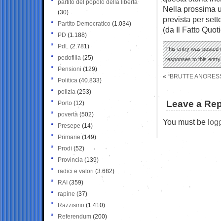
partito del popolo della libertà
Nella prossima u
(30)
prevista per set
Partito Democratico
(1.034)
(da Il Fatto Quot
PD
(1.188)
PdL
(2.781)
This entry was posted o
pedofilia
(25)
responses to this entr
Pensioni
(129)
«
“BRUTTE ANORESSI
Politica
(40.833)
polizia
(253)
Leave a Rep
Porto
(12)
povertà
(502)
You must be
log
Presepe
(14)
Primarie
(149)
Prodi
(52)
Provincia
(139)
radici e valori
(3.682)
RAI
(359)
rapine
(37)
Razzismo
(1.410)
Referendum
(200)