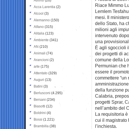
Aborto
(20)
Riace Mimmo Lu
Acca Larentia
(2)
Lemlem Tesfahun 
Alcool
(3)
mesi. Il minister
Alemanno
(150)
dello Stato, ha 
Alfano
(315)
milioni agli imput
Alitalia
(123)
intervenuto dopo 
Ambiente
(341)
una provvisionale
AN
(210)
È agli sgoccioli 
dei progetti di a
Animali
(74)
comune della Locr
Arancioni
(2)
Permunian che ha 
arte
(175)
essere il promot
Attentato
(329)
commettere “un n
Auguri
(13)
amministrazione, 
Batini
(3)
della funzione pu
Berlusconi
(4.295)
Calabria, prepost
Bersani
(234)
progetti Sprar, C
Biasotti
(12)
nell’ambito del 
Boldrini
(4)
La requisitoria è
Bossi
(1.221)
cui il magistrato
l’inchiesta.
Brambilla
(38)