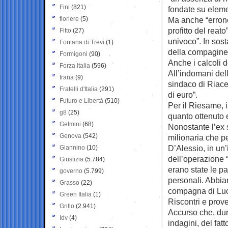
Fini
(821)
fondate su elemen
fioriere
(5)
Ma anche “erronei
profitto del reat
Fitto
(27)
univoco”. In sost
Fontana di Trevi
(1)
della compagine 
Formigoni
(90)
Anche i calcoli d
Forza Italia
(596)
All’indomani dell
frana
(9)
sindaco di Riace 
Fratelli d'Italia
(291)
di euro”.
Futuro e Libertà
(510)
Per il Riesame, 
g8
(25)
quanto ottenuto e
Gelmini
(68)
Nonostante l’ex 
Genova
(542)
milionaria che p
D’Alessio, in un’
Giannino
(10)
dell’operazione “
Giustizia
(5.784)
erano state le pa
governo
(5.799)
personali. Abbiam
Grasso
(22)
compagna di Luca
Green Italia
(1)
Riscontri e prove
Grillo
(2.941)
Accurso che, dura
Idv
(4)
indagini, del fa