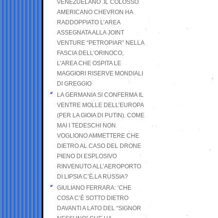
VENEZUELANO .IL COLOSSO
AMERICANO CHEVRON HA
RADDOPPIATO L’AREA
ASSEGNATA ALLA JOINT
VENTURE “PETROPIAR” NELLA
FASCIA DELL’ORINOCO,
L’AREA CHE OSPITA LE
MAGGIORI RISERVE MONDIALI
DI GREGGIO
LA GERMANIA SI CONFERMA IL
VENTRE MOLLE DELL’EUROPA
(PER LA GIOIA DI PUTIN). COME
MAI I TEDESCHI NON
VOGLIONO AMMETTERE CHE
DIETRO AL CASO DEL DRONE
PIENO DI ESPLOSIVO
RINVENUTO ALL’AEROPORTO
DI LIPSIA C’È LA RUSSIA?
GIULIANO FERRARA: ’CHE
COSA C’È SOTTO DIETRO
DAVANTI A LATO DEL “SIGNOR