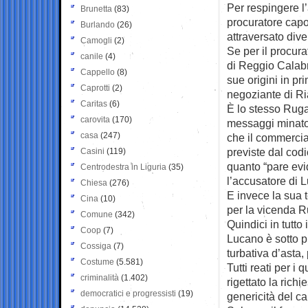
Per respingere l’
Brunetta
(83)
procuratore capo
Burlando
(26)
attraversato dive
Camogli
(2)
Se per il procura
canile
(4)
di Reggio Calabr
Cappello
(8)
sue origini in p
Caprotti
(2)
negoziante di Ri
Caritas
(6)
È lo stesso Rug
carovita
(170)
messaggi minator
casa
(247)
che il commercia
previste dal codic
Casini
(119)
quanto “pare evid
Centrodestra in Liguria
(35)
l’accusatore di L
Chiesa
(276)
E invece la sua 
Cina
(10)
per la vicenda R
Comune
(342)
Quindici in tutto
Coop
(7)
Lucano è sotto pr
Cossiga
(7)
turbativa d’asta
Costume
(5.581)
Tutti reati per i
criminalità
(1.402)
rigettato la rich
democratici e progressisti
(19)
genericità del c