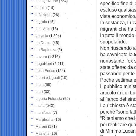
Immigrazione
(734)
specifico fine di
indulto
(14)
escluso qualsias
inflazione
(26)
vista economico,
Ingroia
(15)
In sostanza, Lu
migranti che ha 
Interviste
(16)
in tutto il mondo
la casta
(1.394)
spopolando.
La Destra
(45)
Non riuscendo a 
La Sapienza
(5)
ha cavalcato la t
Lavoro
(1.316)
nonostante l’ex 
LegaNord
(2.411)
state offerte: da
Letta Enrico
(154)
passando per le 
Liberi e Uguali
(10)
Poche settimane f
Libia
(68)
il pubblico minis
Libri
(33)
articolo in cui 
al fianco del sin
Liguria Futurista
(25)
La richiesta è st
mafia
(543)
perché “sono fatt
manifesto
(7)
“Riteniamo che 
Margherita
(16)
poi replicare qua
Maroni
(171)
di Mimmo Lucano
Mastella
(16)