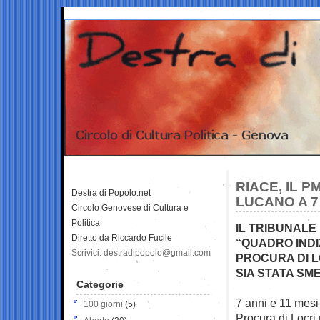
RIACE, IL 
Destra di Popolo.net
LUCANO A 7 
Circolo Genovese di Cultura e
Politica
IL TRIBUNALE
Diretto da Riccardo Fucile
“QUADRO INDI
Scrivici: destradipopolo@gmail.com
PROCURA DI L
SIA STATA SM
Categorie
7 anni e 11 mesi 
100 giorni
(5)
Procura di
Locri 