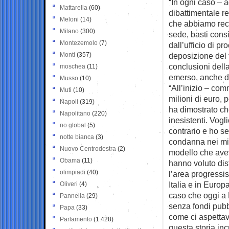
“In ogni caso – a
Mattarella
(60)
dibattimentale r
Meloni
(14)
che abbiamo rece
Milano
(300)
sede, basti cons
Montezemolo
(7)
dall’ufficio di 
Monti
(357)
deposizione del 
conclusioni dell
moschea
(11)
emerso, anche do
Musso
(10)
“All’inizio – co
Muti
(10)
milioni di euro, 
Napoli
(319)
ha dimostrato ch
Napolitano
(220)
inesistenti. Vogli
no global
(5)
contrario e ho se
notte bianca
(3)
condanna nei mie
Nuovo Centrodestra
(2)
modello che avev
Obama
(11)
hanno voluto dis
olimpiadi
(40)
l’area progressis
Italia e in Euro
Oliveri
(4)
caso che oggi a 
Pannella
(29)
senza fondi pubbli
Papa
(33)
come ci aspettava
Parlamento
(1.428)
questa storia inc