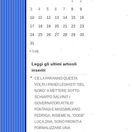
1
2
3
4
5
6
7
8
9
10
11
12
13
14
15
16
17
18
19
20
21
22
23
24
25
26
27
28
29
30
31
« Lug
Leggi gli ultimi articoli
inseriti
CE LA FARANNO QUESTA
VOLTA I PAVIDI LEGHISTI “DEL
NORD” A METTERE SOTTO
SCHIAFFO SALVINI? I
GOVERNATORI ATTILIO
FONTANA E MASSIMILIANO
FEDRIGA, INSIEME AL “DOGE”
LUCA ZAIA, SONO PRONTI A
FORMALIZZARE UNA