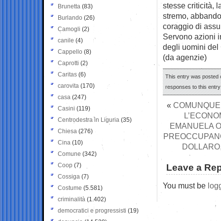
stesse criticità, 
Brunetta
(83)
stremo, abbandon
Burlando
(26)
coraggio di assum
Camogli
(2)
Servono azioni i
canile
(4)
degli uomini del 
Cappello
(8)
(da agenzie)
Caprotti
(2)
Caritas
(6)
This entry was posted o
carovita
(170)
responses to this entr
casa
(247)
«
COMUNQUE F
Casini
(119)
L’ECONOM
Centrodestra in Liguria
(35)
EMANUELA OR
Chiesa
(276)
PREOCCUPANO
Cina
(10)
DOLLARO,
Comune
(342)
Coop
(7)
Leave a Rep
Cossiga
(7)
You must be
log
Costume
(5.581)
criminalità
(1.402)
democratici e progressisti
(19)