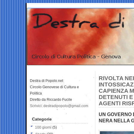
RIVOLTA NEL
Destra di Popolo.net
INTOSSICAZ
Circolo Genovese di Cultura e
CAPIENZA MA
Politica
DETENUTI E
Diretto da Riccardo Fucile
AGENTI RIS
Scrivici: destradipopolo@gmail.com
UN GOVERNO D
Categorie
NERA NELLA 
100 giorni
(5)