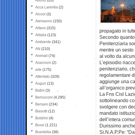
Aborto
(20)
Acca Larentia
(2)
Alcool
(3)
Alemanno
(150)
Alfano
(315)
propagato in tutt
Alitalia
(123)
Secondo quanto d
Ambiente
(341)
Penitenziaria son
AN
(210)
mentre un sesto 
al volto da alcun
Animali
(74)
L’episodio riaccen
Arancioni
(2)
penitenziario, c
arte
(175)
regolamentare di
Attentato
(329)
aggiunge una car
Auguri
(13)
all’organico prev
Batini
(3)
La Fns Cisl Lazio
Berlusconi
(4.295)
sottolineando co
Bersani
(234)
svolgere con ded
Biasotti
(12)
mandato istituzi
Boldrini
(4)
dell’intera comun
Bossi
(1.221)
Durissimo anche 
Si.N.A.P.Pe: “Dal
Brambilla
(38)