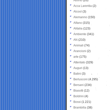
Aborto
(20)
Acca Larentia
(2)
Alcool
(3)
Alemanno
(150)
Alfano
(315)
Alitalia
(123)
Ambiente
(341)
AN
(210)
Animali
(74)
Arancioni
(2)
arte
(175)
Attentato
(329)
Auguri
(13)
Batini
(3)
Berlusconi
(4.295)
Bersani
(234)
Biasotti
(12)
Boldrini
(4)
Bossi
(1.221)
Brambilla
(38)