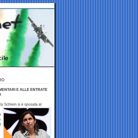
RO
AMENTARI E ALLE ENTRATE
O
ly Schlein si è
sposata al
a
n
i