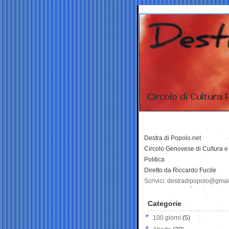
Destra di Popolo.net
Circolo Genovese di Cultura e
Politica
Diretto da Riccardo Fucile
Scrivici: destradipopolo@gma
Categorie
100 giorni
(5)