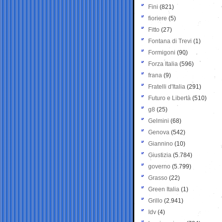
Fini
(821)
fioriere
(5)
Fitto
(27)
Fontana di Trevi
(1)
Formigoni
(90)
Forza Italia
(596)
frana
(9)
Fratelli d'Italia
(291)
Futuro e Libertà
(510)
g8
(25)
Gelmini
(68)
Genova
(542)
Giannino
(10)
Giustizia
(5.784)
governo
(5.799)
Grasso
(22)
Green Italia
(1)
Grillo
(2.941)
Idv
(4)