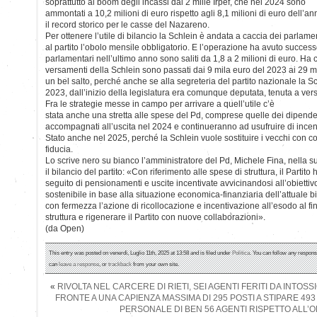
soprattutto al boom degli incassi dal 2 mille Irpef, che nel 2024 sono
ammontati a 10,2 milioni di euro rispetto agli 8,1 milioni di euro dell
il record storico per le casse del Nazareno.
Per ottenere l’utile di bilancio la Schlein è andata a caccia dei parlamen
al partito l’obolo mensile obbligatorio. E l’operazione ha avuto successo,
parlamentari nell’ultimo anno sono saliti da 1,8 a 2 milioni di euro. Ha co
versamenti della Schlein sono passati dai 9 mila euro del 2023 ai 29 m
un bel salto, perché anche se alla segreteria del partito nazionale la S
2023, dall’inizio della legislatura era comunque deputata, tenuta a ver
Fra le strategie messe in campo per arrivare a quell’utile c’è
stata anche una stretta alle spese del Pd, comprese quelle dei dipenden
accompagnati all’uscita nel 2024 e continueranno ad usufruire di incent
Stato anche nel 2025, perché la Schlein vuole sostituire i vecchi con col
fiducia.
Lo scrive nero su bianco l’amministratore del Pd, Michele Fina, nella
il bilancio del partito: «Con riferimento alle spese di struttura, il Partito
seguito di pensionamenti e uscite incentivate avvicinandosi all’obiettiv
sostenibile in base alla situazione economica-finanziaria dell’attuale 
con fermezza l’azione di ricollocazione e incentivazione all’esodo al fine
struttura e rigenerare il Partito con nuove collaborazioni».
(da Open)
This entry was posted on venerdì, Luglio 11th, 2025 at 13:58 and is filed under
Politica
. You can follow any respons
can
leave a response
, or
trackback
from your own site.
«
RIVOLTA NEL CARCERE DI RIETI, SEI AGENTI FERITI DA INTOSS
FRONTE A UNA CAPIENZA MASSIMA DI 295 POSTI A STIPARE 493
PERSONALE DI BEN 56 AGENTI RISPETTO ALL’