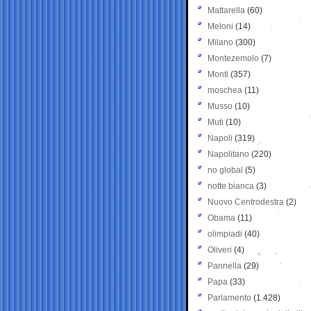
Mattarella
(60)
Meloni
(14)
Milano
(300)
Montezemolo
(7)
Monti
(357)
moschea
(11)
Musso
(10)
Muti
(10)
Napoli
(319)
Napolitano
(220)
no global
(5)
notte bianca
(3)
Nuovo Centrodestra
(2)
Obama
(11)
olimpiadi
(40)
Oliveri
(4)
Pannella
(29)
Papa
(33)
Parlamento
(1.428)