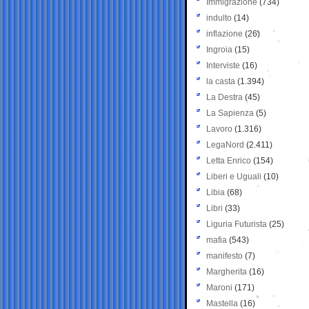
Immigrazione
(734)
indulto
(14)
inflazione
(26)
Ingroia
(15)
Interviste
(16)
la casta
(1.394)
La Destra
(45)
La Sapienza
(5)
Lavoro
(1.316)
LegaNord
(2.411)
Letta Enrico
(154)
Liberi e Uguali
(10)
Libia
(68)
Libri
(33)
Liguria Futurista
(25)
mafia
(543)
manifesto
(7)
Margherita
(16)
Maroni
(171)
Mastella
(16)