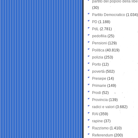
partito del popolo della libe
(30)
Partito Democratico
(1.034)
PD
(1.188)
PdL
(2.781)
pedofilia
(25)
Pensioni
(129)
Politica
(40.819)
polizia
(253)
Porto
(12)
povertà
(502)
Presepe
(14)
Primarie
(149)
Prodi
(52)
Provincia
(139)
radici e valori
(3.682)
RAI
(359)
rapine
(37)
Razzismo
(1.410)
Referendum
(200)