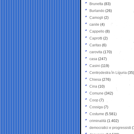
Brunetta
(83)
Burlando
(26)
Camogli
(2)
canile
(4)
Cappello
(8)
Caprotti
(2)
Caritas
(6)
carovita
(170)
casa
(247)
Casini
(119)
Centrodestra in Liguria
(35
Chiesa
(276)
Cina
(10)
Comune
(342)
Coop
(7)
Cossiga
(7)
Costume
(5.581)
criminalità
(1.402)
democratici e progressisti
(