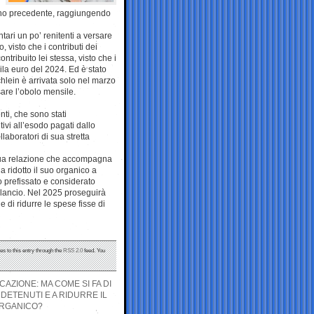
’anno precedente, raggiungendo
tari un po’ renitenti a versare
 visto che i contributi dei
ntribuito lei stessa, visto che i
ila euro del 2024. Ed è stato
chlein è arrivata solo nel marzo
sare l’obolo mensile.
ti, che sono stati
ivi all’esodo pagati dallo
laboratori di sua stretta
 sua relazione che accompagna
 ha ridotto il suo organico a
o prefissato e considerato
bilancio. Nel 2025 proseguirà
 di ridurre le spese fisse di
es to this entry through the
RSS 2.0
feed. You
ICAZIONE: MA COME SI FA DI
 DETENUTI E A RIDURRE IL
ORGANICO?