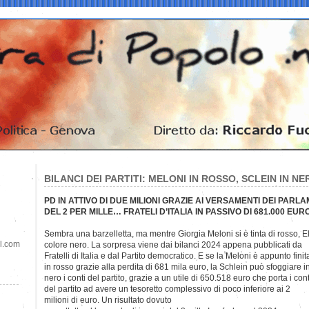
BILANCI DEI PARTITI: MELONI IN ROSSO, SCLEIN IN NE
PD IN ATTIVO DI DUE MILIONI GRAZIE AI VERSAMENTI DEI PARL
DEL 2 PER MILLE… FRATELI D’ITALIA IN PASSIVO DI 681.000 EUR
Sembra una barzelletta, ma mentre Giorgia Meloni si è tinta di rosso, El
il.com
colore nero. La sorpresa viene dai bilanci 2024 appena pubblicati da
Fratelli di Italia e dal Partito democratico. E se la Meloni è appunto finit
in rosso grazie alla perdita di 681 mila euro, la Schlein può sfoggiare i
nero i conti del partito, grazie a un utile di 650.518 euro che porta i cont
del partito ad avere un tesoretto complessivo di poco inferiore ai 2
milioni di euro. Un risultato dovuto