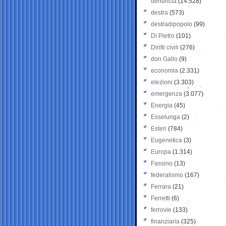
denuncia
(14.528)
destra
(573)
destradipopolo
(99)
Di Pietro
(101)
Diritti civili
(276)
don Gallo
(9)
economia
(2.331)
elezioni
(3.303)
emergenza
(3.077)
Energia
(45)
Esselunga
(2)
Esteri
(784)
Eugenetica
(3)
Europa
(1.314)
Fassino
(13)
federalismo
(167)
Ferrara
(21)
Ferretti
(6)
ferrovie
(133)
finanziaria
(325)