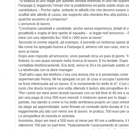
“Si trattava di uno stage per addetto vendita retribuito in uno dei supe
Fanpage.it, leggendo l’email che la piattaforma recapita subito dopo ave
candidatura – Poche righe, soltanto le attività che che devono essere sv
scaffali alle attività di cassa, dal supporto alla clientela fino alla pulizi
qualche accenno al compenso”.
L’annuncio di lavoro
“Cerchiamo candidati e candidate, anche senza esperienza, dotati di ot
proattività e voglia di fare spirito di squadra – si legge nell’annuncio – 
mesi con uno stipendio fra i 500 e i 900 euro al mese”.
Secondo le norme vigenti, ad esempio, è previsto un rimborso spese di
Ma come ha spiegato Aurora a Fanpage.it, almeno nel suo caso, non s
euro al mese.
Dopo aver risposto all’annuncio, sono passati circa un paio di giorni. “H
Indeed, lo uso quasi sempre nella ricerca di lavoro. E ho tentato. Dopo
contattata telefonicamente. Era tardi, verso le 20 e ho pensato subito c
La telefonata con la store manager
“Dall’altro capo del telefono c’era una donna che si è presentata com
supermercato Penny. Mi ha spiegato un po’ di cosa si occupa l’azienda
se fossi interessata ad un lavoro. E io ovviamente ho detto di sì”. Così 
ruolo che dovrà ricoprire una volta ottenuto il lavoro alle prospettive di 
“Per i primi sei mesi avrei dovuto lavorare con un full time di 40 ore a s
per una paga di circa 500 euro mensili: il rimborso spese per lo stage 
parlato, ma stando a come lo ha detto sembrava proprio un caso remoto,
da stage ad apprendistato: avrei firmato un contratto della durata di 3 
leggermente più alto con meno ore di lavoro. In pratica, 700 euro per un
Le prospettive di crescita in azienda
Insomma, dopo sei mesi a 500 euro al mese per 40 ore a settimana, il 
ottenerne 700 per un part time. “Naturalmente l’avanzamento di carrie