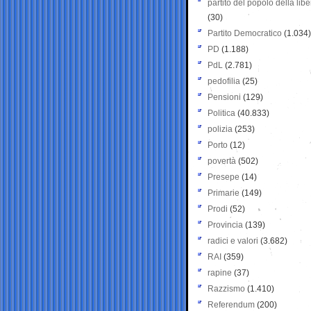
partito del popolo della libe
(30)
Partito Democratico
(1.034)
PD
(1.188)
PdL
(2.781)
pedofilia
(25)
Pensioni
(129)
Politica
(40.833)
polizia
(253)
Porto
(12)
povertà
(502)
Presepe
(14)
Primarie
(149)
Prodi
(52)
Provincia
(139)
radici e valori
(3.682)
RAI
(359)
rapine
(37)
Razzismo
(1.410)
Referendum
(200)