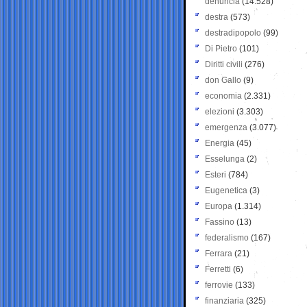
denuncia
(14.528)
destra
(573)
destradipopolo
(99)
Di Pietro
(101)
Diritti civili
(276)
don Gallo
(9)
economia
(2.331)
elezioni
(3.303)
emergenza
(3.077)
Energia
(45)
Esselunga
(2)
Esteri
(784)
Eugenetica
(3)
Europa
(1.314)
Fassino
(13)
federalismo
(167)
Ferrara
(21)
Ferretti
(6)
ferrovie
(133)
finanziaria
(325)