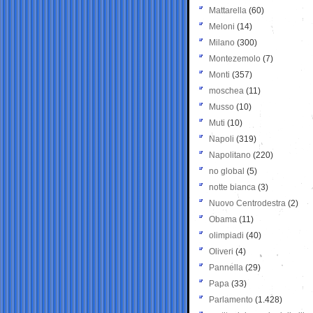
Mattarella
(60)
Meloni
(14)
Milano
(300)
Montezemolo
(7)
Monti
(357)
moschea
(11)
Musso
(10)
Muti
(10)
Napoli
(319)
Napolitano
(220)
no global
(5)
notte bianca
(3)
Nuovo Centrodestra
(2)
Obama
(11)
olimpiadi
(40)
Oliveri
(4)
Pannella
(29)
Papa
(33)
Parlamento
(1.428)