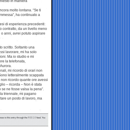
chiesto in maniera
ncora molto lontana. “Se ti
commessa”, ha continuato a
esi di esperienza precedenti:
o contratto, da un livello meno
o anni, avrei potuto aspirare
 scritto. Soltanto una
ssi lavorare, mi ha solo
ioni. Ma io studio e mi
re la telefonata,
 Aurora.
li, mi ricordo di orari non
. Sono letteralmente scappata
o: non ricordo quante ore avessi
glio – ricorda – Non è stata
 se ne fosse valsa la pena”.
 la triennale, mi pagano
tare un posto di lavoro, ma
nses to this entry through the
RSS 2.0
feed. You