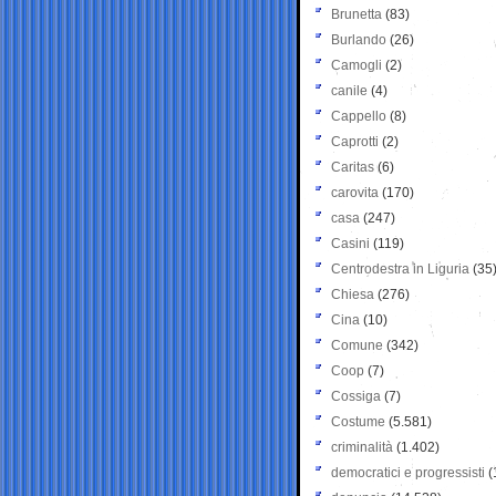
Brunetta
(83)
Burlando
(26)
Camogli
(2)
canile
(4)
Cappello
(8)
Caprotti
(2)
Caritas
(6)
carovita
(170)
casa
(247)
Casini
(119)
Centrodestra in Liguria
(35
Chiesa
(276)
Cina
(10)
Comune
(342)
Coop
(7)
Cossiga
(7)
Costume
(5.581)
criminalità
(1.402)
democratici e progressisti
(