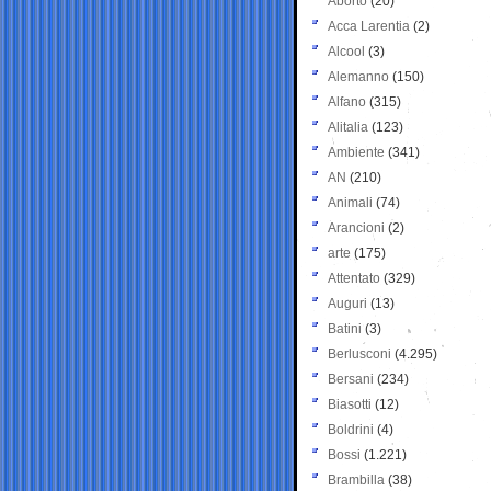
Aborto
(20)
Acca Larentia
(2)
Alcool
(3)
Alemanno
(150)
Alfano
(315)
Alitalia
(123)
Ambiente
(341)
AN
(210)
Animali
(74)
Arancioni
(2)
arte
(175)
Attentato
(329)
Auguri
(13)
Batini
(3)
Berlusconi
(4.295)
Bersani
(234)
Biasotti
(12)
Boldrini
(4)
Bossi
(1.221)
Brambilla
(38)