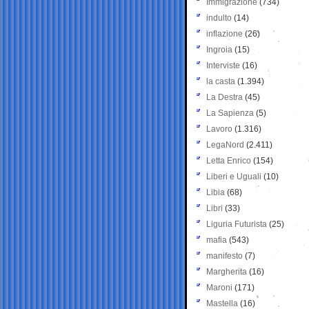
Immigrazione
(734)
indulto
(14)
inflazione
(26)
Ingroia
(15)
Interviste
(16)
la casta
(1.394)
La Destra
(45)
La Sapienza
(5)
Lavoro
(1.316)
LegaNord
(2.411)
Letta Enrico
(154)
Liberi e Uguali
(10)
Libia
(68)
Libri
(33)
Liguria Futurista
(25)
mafia
(543)
manifesto
(7)
Margherita
(16)
Maroni
(171)
Mastella
(16)