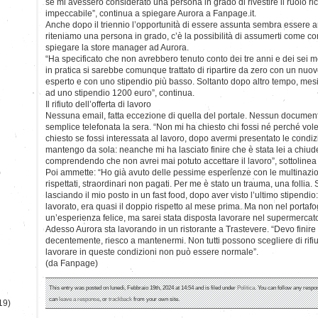
se mi avessero considerato una persona in grado di rivestire il ruolo ri
impeccabile”, continua a spiegare Aurora a Fanpage.it.
Anche dopo il triennio l’opportunità di essere assunta sembra essere a
riteniamo una persona in grado, c’è la possibilità di assumerti come 
spiegare la store manager ad Aurora.
“Ha specificato che non avrebbero tenuto conto dei tre anni e dei sei m
in pratica si sarebbe comunque trattato di ripartire da zero con un nuov
esperto e con uno stipendio più basso. Soltanto dopo altro tempo, mesi 
ad uno stipendio 1200 euro”, continua.
Il rifiuto dell’offerta di lavoro
Nessuna email, fatta eccezione di quella del portale. Nessun documento
semplice telefonata la sera. “Non mi ha chiesto chi fossi né perché vole
chiesto se fossi interessata al lavoro, dopo avermi presentato le condiz
mantengo da sola: neanche mi ha lasciato finire che è stata lei a chiude
comprendendo che non avrei mai potuto accettare il lavoro”, sottolinea
)
Poi ammette: “Ho già avuto delle pessime esperienze con le multinaziona
rispettati, straordinari non pagati. Per me è stato un trauma, una follia
lasciando il mio posto in un fast food, dopo aver visto l’ultimo stipendi
lavorato, era quasi il doppio rispetto al mese prima. Ma non nel portafo
un’esperienza felice, ma sarei stata disposta lavorare nel supermercato
Adesso Aurora sta lavorando in un ristorante a Trastevere. “Devo finire
decentemente, riesco a mantenermi. Non tutti possono scegliere di rifiu
lavorare in queste condizioni non può essere normale”.
(da Fanpage)
This entry was posted on lunedì, Febbraio 19th, 2024 at 14:54 and is filed under
Politica
. You can follow any respo
can
leave a response
, or
trackback
from your own site.
19)