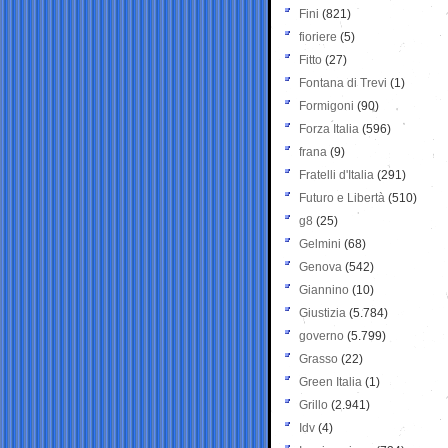
Fini
(821)
fioriere
(5)
Fitto
(27)
Fontana di Trevi
(1)
Formigoni
(90)
Forza Italia
(596)
frana
(9)
Fratelli d'Italia
(291)
Futuro e Libertà
(510)
g8
(25)
Gelmini
(68)
Genova
(542)
Giannino
(10)
Giustizia
(5.784)
governo
(5.799)
Grasso
(22)
Green Italia
(1)
Grillo
(2.941)
Idv
(4)