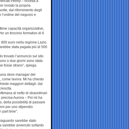
rmercati Penny – ricorda a
r inviato la propria
olte, dal rifornimento degli
a e l’ordine del negozio e
time capacità organizzative,
Per un tirocinio formativo di 6
 800 euro nella regione Lazio.
arebbe stata pagata più di 500
o trovato l’annuncio sul sito
 uno o due giorni sono stata
he fosse strano”, spiega.
e una store manager del
, come lavora. Mi ha chiesto
chiede maggiori dettagli: dal
crescita.
ettimana al netto di straordinari
– precisa Aurora – Poi mi ha
 della possibilità di passare
anni per uno stipendio
 part time”.
traguardo sarebbe stato
ra sarebbe avvenuto soltanto