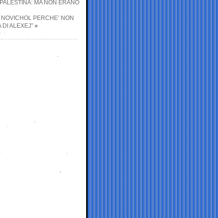
-PALESTINA: MA NON ERANO
IL NOVICHOL PERCHE’ NON
 DI ALEXEJ”
»