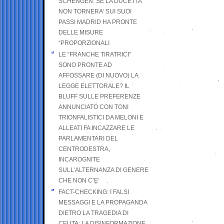
SCHENGEN. SE LA DUCETTA
NON TORNERA’ SUI SUOI
PASSI MADRID HA PRONTE
DELLE MISURE
“PROPORZIONALI
LE “FRANCHE TIRATRICI”
SONO PRONTE AD
AFFOSSARE (DI NUOVO) LA
LEGGE ELETTORALE? IL
BLUFF SULLE PREFERENZE
ANNUNCIATO CON TONI
TRIONFALISTICI DA MELONI E
ALLEATI FA INCAZZARE LE
PARLAMENTARI DEL
CENTRODESTRA,
INCAROGNITE
SULL’ALTERNANZA DI GENERE
CHE NON C’E’
FACT-CHECKING: I FALSI
MESSAGGI E LA PROPAGANDA
DIETRO LA TRAGEDIA DI
CEUTA: LA DISINFORMAZIONE