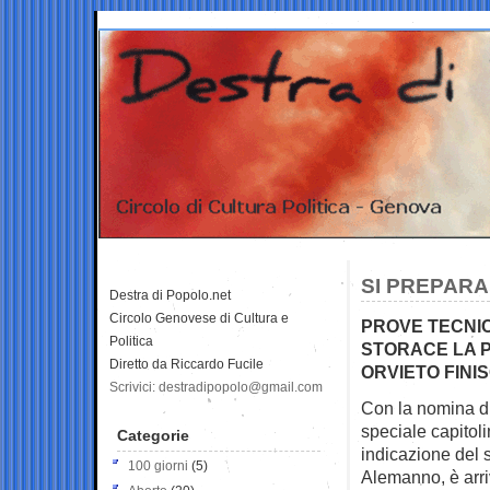
SI PREPARA
Destra di Popolo.net
Circolo Genovese di Cultura e
PROVE TECNIC
Politica
STORACE LA P
Diretto da Riccardo Fucile
ORVIETO FINI
Scrivici: destradipopolo@gmail.com
Con la nomina d
speciale
capitol
Categorie
indicazione del 
100 giorni
(5)
Alemanno, è arri