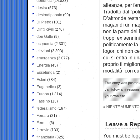
denuncia
(14.528)
alleanze, per far
destra
(573)
Tradotto dal “pol
destradipopolo
(99)
D’altronde resta
Di Pietro
(101)
magari di un mag
Diritti civili
(276)
non fa parte del 
don Gallo
(9)
troppi ex aennini
economia
(2.331)
politicamente la 
logori chi non ce
elezioni
(3.303)
cui si entra in u
emergenza
(3.077)
proprio il miglio
Energia
(45)
modalità con cui
Esselunga
(2)
Esteri
(784)
This entry was posted o
Eugenetica
(3)
can follow any response
Europa
(1.314)
your own site.
Fassino
(13)
«
NIENTE AUMENTO 
federalismo
(167)
Ferrara
(21)
Ferretti
(6)
Leave a Rep
ferrovie
(133)
You must be
log
finanziaria
(325)