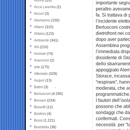
Aborto
(20)
importante segna
Acca Larentia
(2)
peraltro avevam
Alcool
(3)
fa. Si trattava d
Alemanno
(150)
l’incidente elett
Berlusconi costr
Alfano
(315)
dietrofront nei co
Alitalia
(123)
dopo aver partec
Ambiente
(341)
Assemblea progra
AN
(210)
l’immediata dispo
Animali
(74)
dissidente di Sto
Arancioni
(2)
dello sbarrament
arte
(175)
appoggiato Alem
Attentato
(329)
Storace, incassat
Auguri
(13)
“respirare”, hann
Batini
(3)
moderata, che av
programmatiche
Berlusconi
(4.295)
I fautori dell’i
Bersani
(234)
possono che abboz
Biasotti
(12)
sondaggi che dan
Boldrini
(4)
confermati. Cons
Bossi
(1.221)
necessità per “l
Brambilla
(38)