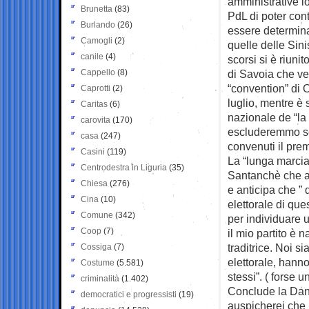
amministrative loc
Brunetta
(83)
PdL di poter cont
Burlando
(26)
essere determina
Camogli
(2)
quelle delle Sini
canile
(4)
scorsi si è riuni
Cappello
(8)
di Savoia che ver
“convention” di Or
Caprotti
(2)
luglio, mentre è
Caritas
(6)
nazionale de “la
carovita
(170)
escluderemmo se 
casa
(247)
convenuti il prem
Casini
(119)
La “lunga marcia
Centrodestra in Liguria
(35)
Santanchè che an
Chiesa
(276)
e anticipa che ”
Cina
(10)
elettorale di qu
Comune
(342)
per individuare u
Coop
(7)
il mio partito è 
traditrice. Noi si
Cossiga
(7)
elettorale, hann
Costume
(5.581)
stessi”. ( forse 
criminalità
(1.402)
Conclude la Danie
democratici e progressisti
(19)
auspicherei che l