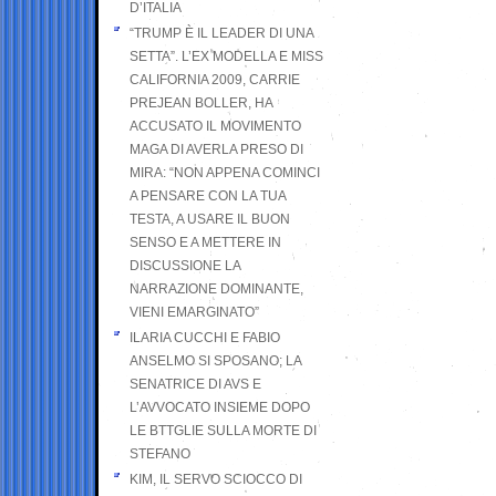
D’ITALIA
“TRUMP È IL LEADER DI UNA
SETTA”. L’EX MODELLA E MISS
CALIFORNIA 2009, CARRIE
PREJEAN BOLLER, HA
ACCUSATO IL MOVIMENTO
MAGA DI AVERLA PRESO DI
MIRA: “NON APPENA COMINCI
A PENSARE CON LA TUA
TESTA, A USARE IL BUON
SENSO E A METTERE IN
DISCUSSIONE LA
NARRAZIONE DOMINANTE,
VIENI EMARGINATO”
ILARIA CUCCHI E FABIO
ANSELMO SI SPOSANO; LA
SENATRICE DI AVS E
L’AVVOCATO INSIEME DOPO
LE BTTGLIE SULLA MORTE DI
STEFANO
KIM, IL SERVO SCIOCCO DI