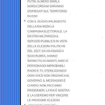
PUTIN: ALMENO 30MILA
NORDCOREANI SARANNO
DISPIEGATI SUL TERRITORIO
RUSSO
CON IL NUOVO PALINSESTO
DELLA RAI INIZIA LA
CAMPAGNA ELETTORALE. LA
DESTRA MILITARIZZA IL
SERVIZIO PUBBLICO IN VISTA
DELLE ELEZIONI POLITICHE
DEL 2027: DA VIA ASIAGO A
SAXA RUBRA, HANNO
INFARCITO DI AMANTI, AMICI E
PERSONAGGI IMPROBABILI
RADIO E TV, STERILIZZANDO
OGNI VOCE NON ORGANICA AL
GOVERNO. IL MESSAGGIO È
CHIARO: NON FACCIAMO
PRIGIONIERI. LA RAI È NOSTRA
E LA USEREMO PER VINCERE
LE PROSSIME ELEZIONI