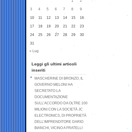
1
2
3
4
5
6
7
8
9
10
11
12
13
14
15
16
17
18
19
20
21
22
23
24
25
26
27
28
29
30
31
« Lug
Leggi gli ultimi articoli
inseriti
MASCHERINE DI BRONZO, IL
GOVERNO MELONI HA
SECRETATO LA
DOCUMENTAZIONE
SULL’ACCORDO DA OLTRE 100
MILIONI CON LA SOCIETÀ JC
ELECTRONICS, DI PROPRIETÀ
DELL’IMPRENDITORE DARIO
BIANCHI, VICINO A FRATELLI