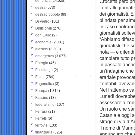
denuncia
(14.528)
Crocetta però pri
contratti giornal
destra
(573)
dei giornalisti. 
destradipopolo
(99)
blindata per alm
Di Pietro
(101)
In caso contrari
Diritti civili
(276)
giornalisti solle
don Gallo
(9)
“Abbiamo difeso d
economia
(2.331)
giornalisti che s
elezioni
(3.303)
nota — e difendia
emergenza
(3.077)
cambiare tutto p
Energia
(45)
In passato anche
Esselunga
(2)
un’indagine che 
erariale provocato
Esteri
(784)
contabili avevan
Eugenetica
(3)
Nel frattempo va
Europa
(1.314)
Lunedì dovrebbe 
Fassino
(13)
assessore all’en
federalismo
(167)
Un ruolo che sar
Ferrara
(21)
Catania e oggi s
Ferretti
(6)
strage di via d’A
ferrovie
(133)
Il nome di Marino
finanziaria
(325)
annunciato che 