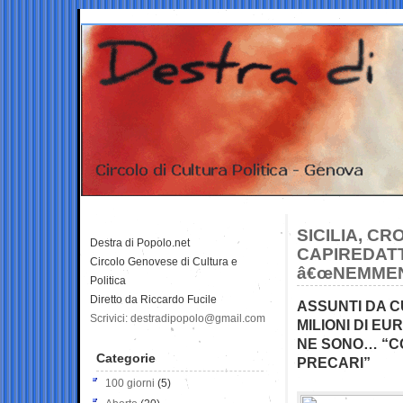
SICILIA, CR
Destra di Popolo.net
CAPIREDATT
Circolo Genovese di Cultura e
â€œNEMMENO
Politica
Diretto da Riccardo Fucile
ASSUNTI DA C
Scrivici: destradipopolo@gmail.com
MILIONI DI E
NE SONO… “CO
Categorie
PRECARI”
100 giorni
(5)