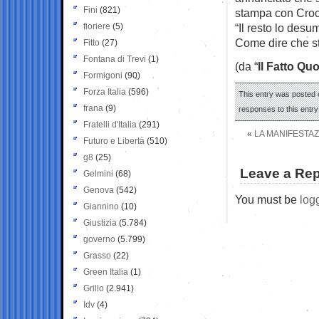
Fini
(821)
stampa con Croc
fioriere
(5)
“Il resto lo desu
Come dire che st
Fitto
(27)
Fontana di Trevi
(1)
(da “
Il Fatto Qu
Formigoni
(90)
Forza Italia
(596)
This entry was posted 
frana
(9)
responses to this entr
Fratelli d'Italia
(291)
«
LA MANIFESTAZ
Futuro e Libertà
(510)
g8
(25)
Leave a Rep
Gelmini
(68)
Genova
(542)
You must be
log
Giannino
(10)
Giustizia
(5.784)
governo
(5.799)
Grasso
(22)
Green Italia
(1)
Grillo
(2.941)
Idv
(4)