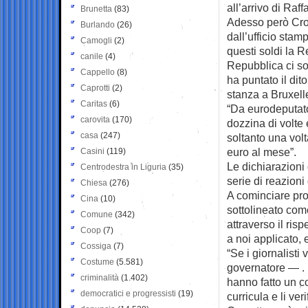
all’arrivo di Raf
Brunetta
(83)
Adesso però Croc
Burlando
(26)
dall’ufficio stam
Camogli
(2)
questi soldi la 
canile
(4)
Repubblica ci so
Cappello
(8)
ha puntato il dit
Caprotti
(2)
stanza a Bruxell
Caritas
(6)
“Da eurodeputato
carovita
(170)
dozzina di volte 
casa
(247)
soltanto una volt
euro al mese”.
Casini
(119)
Le dichiarazioni
Centrodestra in Liguria
(35)
serie di reazioni
Chiesa
(276)
A cominciare pro
Cina
(10)
sottolineato com
Comune
(342)
attraverso il risp
Coop
(7)
a noi applicato, e
Cossiga
(7)
“Se i giornalisti
Costume
(5.581)
governatore — .
criminalità
(1.402)
hanno fatto un co
democratici e progressisti
(19)
curricula e li ver