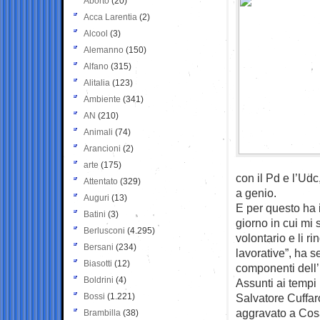
Aborto
(20)
Acca Larentia
(2)
Alcool
(3)
Alemanno
(150)
Alfano
(315)
Alitalia
(123)
Ambiente
(341)
AN
(210)
Animali
(74)
Arancioni
(2)
arte
(175)
con il Pd e l’Udc
Attentato
(329)
a genio.
Auguri
(13)
E per questo ha 
Batini
(3)
giorno in cui mi
Berlusconi
(4.295)
volontario e li r
Bersani
(234)
lavorative”, ha s
Biasotti
(12)
componenti dell’u
Boldrini
(4)
Assunti ai tempi
Bossi
(1.221)
Salvatore Cuffar
aggravato a Cosa
Brambilla
(38)