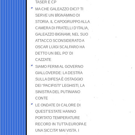
TASER E CP
MA CHE GALEAZZO DICI? TI
SERVE UN BIGNAMINO DI
STORIA. IL CAPOGRUPPO ALLA
CAMERA DI FRATELLI D’ITALIA,
GALEAZZO BIGNAMI, NEL SUO
ATTACCO SCONSIDERATO A
OSCAR LUIGI SCALFARO HA
DETTO UN BEL PO’ DI
CAZZATE
SIAMO FERMI AL GOVERNO
GIALLOVERDE: LA DESTRA
SULLA DIFESA È OSTAGGIO
DEI “PACIFISTI” LEGHISTI, LA
SINISTRA DEL PUTINIANO
CONTE
LE ONDATE DI CALORE DI
QUEST’ESTATE HANNO
PORTATO TEMPERATURE
RECORD IN TUTTA EUROPA E
UNA SICCITA’ MAI VISTA. I