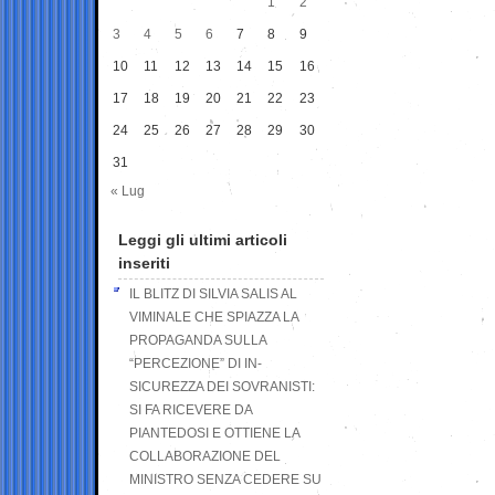
1
2
3
4
5
6
7
8
9
10
11
12
13
14
15
16
17
18
19
20
21
22
23
24
25
26
27
28
29
30
31
« Lug
Leggi gli ultimi articoli
inseriti
IL BLITZ DI SILVIA SALIS AL
VIMINALE CHE SPIAZZA LA
PROPAGANDA SULLA
“PERCEZIONE” DI IN-
SICUREZZA DEI SOVRANISTI:
SI FA RICEVERE DA
PIANTEDOSI E OTTIENE LA
COLLABORAZIONE DEL
MINISTRO SENZA CEDERE SU