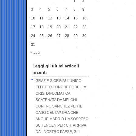
1
2
3
4
5
6
7
8
9
10
11
12
13
14
15
16
17
18
19
20
21
22
23
24
25
26
27
28
29
30
31
« Lug
Leggi gli ultimi articoli
inseriti
GRAZIE GIORGIA! L’UNICO
EFFETTO CONCRETO DELLA
CRISI DIPLOMATICA
SCATENATA DA MELONI
CONTRO SANCHEZ PER IL
CASO CEUTA? ORA CHE
ANCHE MADRID HA SOSPESO
SCHENGEN PER CHI ARRIVA
DAL NOSTRO PAESE, GLI