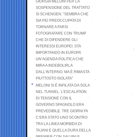
GIORGIA MELONI PER LA
SOSPENSIONE DEL TRATTATO
SI SCHENGEN: “SEMBRA CHE
SIA PIÙ PREOCCUPATA DI
TORNARE A FARSI
FOTOGRAFARE CON TRUMP
CHE DI DIFENDERE GLI
INTERESSI EUROPEI. STA
IMPORTANDO IN EUROPA
UN’AGENDA POLITICA CHE
MIRA A INDEBOLIRLA
DALL’INTERNO. MA È RIMASTA
PIUTTOSTO ISOLATA”
MELONI SI È INFILATA DA SOLA
NEL TUNNEL. L’ESCALATION
DI TENSIONE CON IL
GOVERNO SPAGNOLO ERA
PREVEDIBILE: TRE GIORNI FA
C’ERA STATO UNO SCONTRO
TRA LA LINEA MORBIDA DI
TAJANI E QUELLA DURA DELLA
PREMIER CON SALVINI E