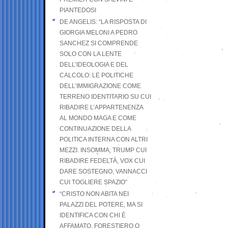
PIANTEDOSI
DE ANGELIS: “LA RISPOSTA DI
GIORGIA MELONI A PEDRO
SANCHEZ SI COMPRENDE
SOLO CON LA LENTE
DELL’IDEOLOGIA E DEL
CALCOLO: LE POLITICHE
DELL’IMMIGRAZIONE COME
TERRENO IDENTITARIO SU CUI
RIBADIRE L’APPARTENENZA
AL MONDO MAGA E COME
CONTINUAZIONE DELLA
POLITICA INTERNA CON ALTRI
MEZZI. INSOMMA, TRUMP CUI
RIBADIRE FEDELTÀ, VOX CUI
DARE SOSTEGNO, VANNACCI
CUI TOGLIERE SPAZIO”
“CRISTO NON ABITA NEI
PALAZZI DEL POTERE, MA SI
IDENTIFICA CON CHI È
AFFAMATO, FORESTIERO O