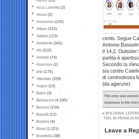
Aborto
(20)
Acca Larentia
(2)
Alcool
(3)
Alemanno
(150)
Alfano
(315)
Alitalia
(123)
cento. Segue Cat
Ambiente
(341)
Antonio Bassoli
AN
(210)
il 14,2. Outsider
partita è apertiss
Animali
(74)
Secondo la rilev
Arancioni
(2)
sia contro Catel
arte
(175)
di centrodestra
Attentato
(329)
(da agenzie)
Auguri
(13)
Batini
(3)
This entry was posted o
Berlusconi
(4.295)
responses to this entr
Bersani
(234)
«
BOLOGNA, LEPORE
Biasotti
(12)
TOH, IN FRANCIA R
Boldrini
(4)
Bossi
(1.221)
Leave a Rep
Brambilla
(38)