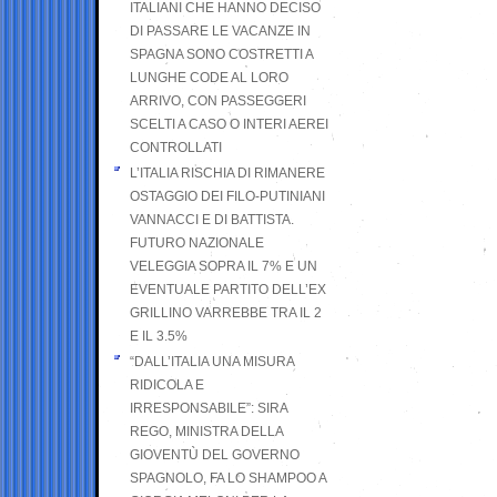
ITALIANI CHE HANNO DECISO
DI PASSARE LE VACANZE IN
SPAGNA SONO COSTRETTI A
LUNGHE CODE AL LORO
ARRIVO, CON PASSEGGERI
SCELTI A CASO O INTERI AEREI
CONTROLLATI
L’ITALIA RISCHIA DI RIMANERE
OSTAGGIO DEI FILO-PUTINIANI
VANNACCI E DI BATTISTA.
FUTURO NAZIONALE
VELEGGIA SOPRA IL 7% E UN
EVENTUALE PARTITO DELL’EX
GRILLINO VARREBBE TRA IL 2
E IL 3.5%
“DALL’ITALIA UNA MISURA
RIDICOLA E
IRRESPONSABILE”: SIRA
REGO, MINISTRA DELLA
GIOVENTÙ DEL GOVERNO
SPAGNOLO, FA LO SHAMPOO A