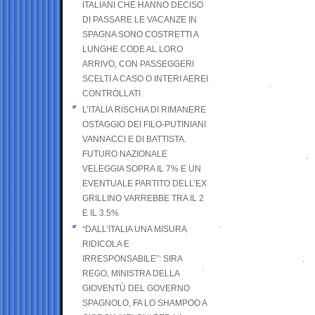
ITALIANI CHE HANNO DECISO
DI PASSARE LE VACANZE IN
SPAGNA SONO COSTRETTI A
LUNGHE CODE AL LORO
ARRIVO, CON PASSEGGERI
SCELTI A CASO O INTERI AEREI
CONTROLLATI
L’ITALIA RISCHIA DI RIMANERE
OSTAGGIO DEI FILO-PUTINIANI
VANNACCI E DI BATTISTA.
FUTURO NAZIONALE
VELEGGIA SOPRA IL 7% E UN
EVENTUALE PARTITO DELL’EX
GRILLINO VARREBBE TRA IL 2
E IL 3.5%
“DALL’ITALIA UNA MISURA
RIDICOLA E
IRRESPONSABILE”: SIRA
REGO, MINISTRA DELLA
GIOVENTÙ DEL GOVERNO
SPAGNOLO, FA LO SHAMPOO A