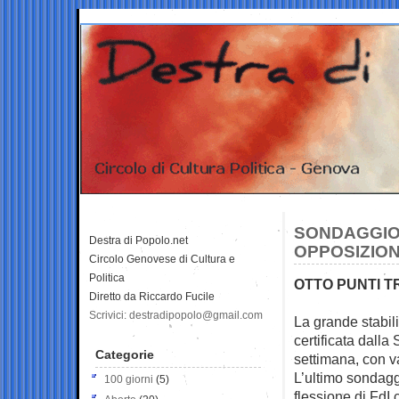
SONDAGGIO
Destra di Popolo.net
OPPOSIZION
Circolo Genovese di Cultura e
Politica
OTTO PUNTI TR
Diretto da Riccardo Fucile
Scrivici: destradipopolo@gmail.com
La grande stabili
certificata dall
Categorie
settimana, con var
L’ultimo sondagg
100 giorni
(5)
flessione di FdI 