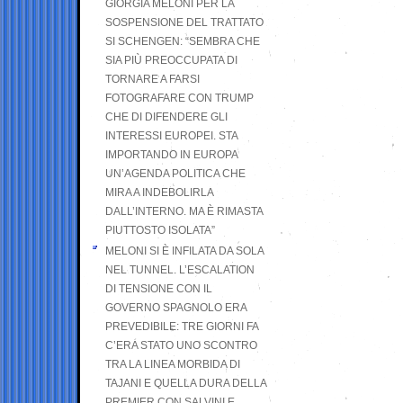
GIORGIA MELONI PER LA
SOSPENSIONE DEL TRATTATO
SI SCHENGEN: “SEMBRA CHE
SIA PIÙ PREOCCUPATA DI
TORNARE A FARSI
FOTOGRAFARE CON TRUMP
CHE DI DIFENDERE GLI
INTERESSI EUROPEI. STA
IMPORTANDO IN EUROPA
UN’AGENDA POLITICA CHE
MIRA A INDEBOLIRLA
DALL’INTERNO. MA È RIMASTA
PIUTTOSTO ISOLATA”
MELONI SI È INFILATA DA SOLA
NEL TUNNEL. L’ESCALATION
DI TENSIONE CON IL
GOVERNO SPAGNOLO ERA
PREVEDIBILE: TRE GIORNI FA
C’ERA STATO UNO SCONTRO
TRA LA LINEA MORBIDA DI
TAJANI E QUELLA DURA DELLA
PREMIER CON SALVINI E