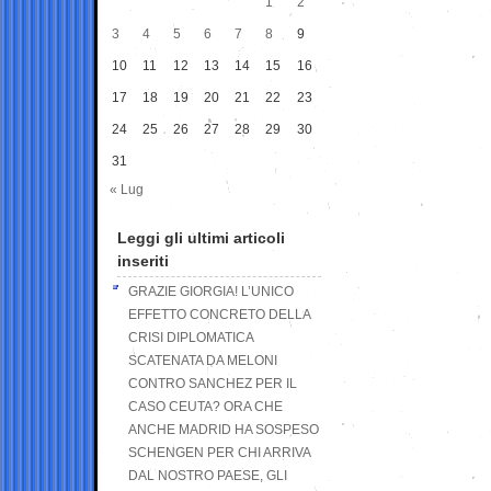
1
2
3
4
5
6
7
8
9
10
11
12
13
14
15
16
17
18
19
20
21
22
23
24
25
26
27
28
29
30
31
« Lug
Leggi gli ultimi articoli
inseriti
GRAZIE GIORGIA! L’UNICO
EFFETTO CONCRETO DELLA
CRISI DIPLOMATICA
SCATENATA DA MELONI
CONTRO SANCHEZ PER IL
CASO CEUTA? ORA CHE
ANCHE MADRID HA SOSPESO
SCHENGEN PER CHI ARRIVA
DAL NOSTRO PAESE, GLI