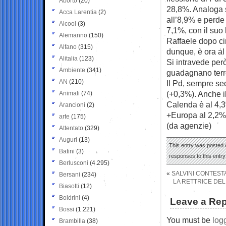
Aborto
(20)
28,8%. Analoga s
Acca Larentia
(2)
all’8,9% e perde
Alcool
(3)
7,1%, con il suo
Alemanno
(150)
Raffaele dopo ci
Alfano
(315)
dunque, è ora al
Alitalia
(123)
Si intravede per
Ambiente
(341)
guadagnano terr
AN
(210)
Il Pd, sempre se
(+0,3%). Anche 
Animali
(74)
Calenda è al 4,3%
Arancioni
(2)
+Europa al 2,2%
arte
(175)
(da agenzie)
Attentato
(329)
Auguri
(13)
This entry was posted o
Batini
(3)
responses to this entr
Berlusconi
(4.295)
«
SALVINI CONTEST
Bersani
(234)
LA RETTRICE DEL
Biasotti
(12)
Boldrini
(4)
Leave a Rep
Bossi
(1.221)
You must be
log
Brambilla
(38)