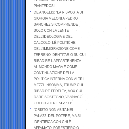
PIANTEDOSI
DE ANGELIS: “LA RISPOSTA DI
GIORGIA MELONI A PEDRO
SANCHEZ SI COMPRENDE
SOLO CON LA LENTE
DELL’IDEOLOGIA E DEL
CALCOLO: LE POLITICHE
DELL’IMMIGRAZIONE COME
TERRENO IDENTITARIO SU CUI
RIBADIRE L’APPARTENENZA
AL MONDO MAGA E COME
CONTINUAZIONE DELLA
POLITICA INTERNA CON ALTRI
MEZZI. INSOMMA, TRUMP CUI
RIBADIRE FEDELTÀ, VOX CUI
DARE SOSTEGNO, VANNACCI
CUI TOGLIERE SPAZIO”
“CRISTO NON ABITA NEI
PALAZZI DEL POTERE, MA SI
IDENTIFICA CON CHI È
AFFAMATO, FORESTIERO O