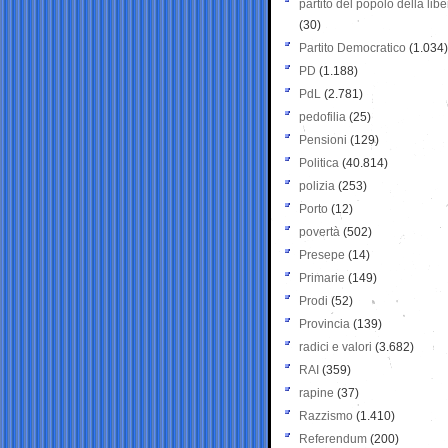
partito del popolo della libe
(30)
Partito Democratico
(1.034)
PD
(1.188)
PdL
(2.781)
pedofilia
(25)
Pensioni
(129)
Politica
(40.814)
polizia
(253)
Porto
(12)
povertà
(502)
Presepe
(14)
Primarie
(149)
Prodi
(52)
Provincia
(139)
radici e valori
(3.682)
RAI
(359)
rapine
(37)
Razzismo
(1.410)
Referendum
(200)