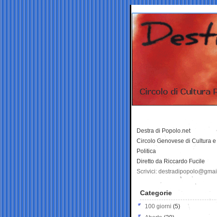
Destra di Popolo.net
Circolo Genovese di Cultura e
Politica
Diretto da Riccardo Fucile
Scrivici: destradipopolo@gma
Categorie
100 giorni
(5)