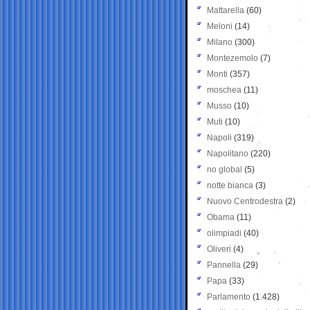
Mattarella
(60)
Meloni
(14)
Milano
(300)
Montezemolo
(7)
Monti
(357)
moschea
(11)
Musso
(10)
Muti
(10)
Napoli
(319)
Napolitano
(220)
no global
(5)
notte bianca
(3)
Nuovo Centrodestra
(2)
Obama
(11)
olimpiadi
(40)
Oliveri
(4)
Pannella
(29)
Papa
(33)
Parlamento
(1.428)