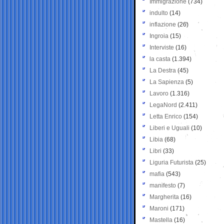
Immigrazione
(734)
indulto
(14)
inflazione
(26)
Ingroia
(15)
Interviste
(16)
la casta
(1.394)
La Destra
(45)
La Sapienza
(5)
Lavoro
(1.316)
LegaNord
(2.411)
Letta Enrico
(154)
Liberi e Uguali
(10)
Libia
(68)
Libri
(33)
Liguria Futurista
(25)
mafia
(543)
manifesto
(7)
Margherita
(16)
Maroni
(171)
Mastella
(16)