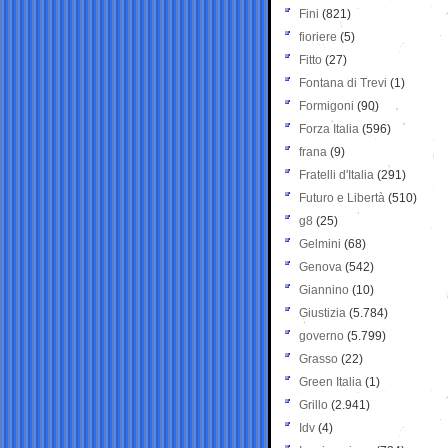
Fini
(821)
fioriere
(5)
Fitto
(27)
Fontana di Trevi
(1)
Formigoni
(90)
Forza Italia
(596)
frana
(9)
Fratelli d'Italia
(291)
Futuro e Libertà
(510)
g8
(25)
Gelmini
(68)
Genova
(542)
Giannino
(10)
Giustizia
(5.784)
governo
(5.799)
Grasso
(22)
Green Italia
(1)
Grillo
(2.941)
Idv
(4)