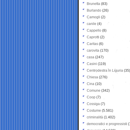
Brunetta
(83)
Burlando
(26)
Camogli
(2)
canile
(4)
Cappello
(8)
Caprotti
(2)
Caritas
(6)
carovita
(170)
casa
(247)
Casini
(119)
Centrodestra in Liguria
(35
Chiesa
(276)
Cina
(10)
Comune
(342)
Coop
(7)
Cossiga
(7)
Costume
(5.581)
criminalità
(1.402)
democratici e progressisti
(