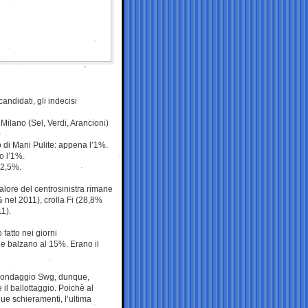
candidati, gli indecisi
 Milano (Sel, Verdi, Arancioni)
lo di Mani Pulite: appena l’1%.
o l’1%.
 2,5%.
alore del centrosinistra rimane
 nel 2011), crolla Fi (28,8%
1).
 fatto nei giorni
le balzano al 15%. Erano il
l sondaggio Swg, dunque,
il ballottaggio. Poichè al
ue schieramenti, l’ultima