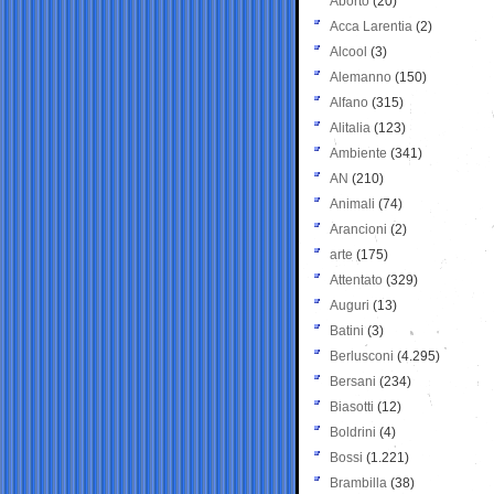
Aborto
(20)
Acca Larentia
(2)
Alcool
(3)
Alemanno
(150)
Alfano
(315)
Alitalia
(123)
Ambiente
(341)
AN
(210)
Animali
(74)
Arancioni
(2)
arte
(175)
Attentato
(329)
Auguri
(13)
Batini
(3)
Berlusconi
(4.295)
Bersani
(234)
Biasotti
(12)
Boldrini
(4)
Bossi
(1.221)
Brambilla
(38)