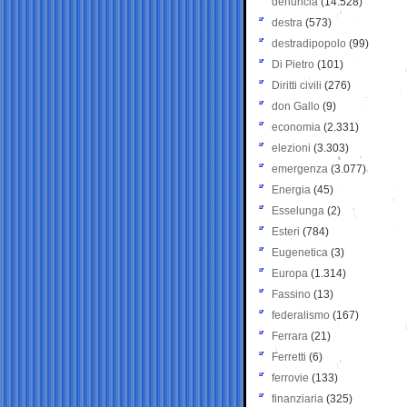
denuncia
(14.528)
destra
(573)
destradipopolo
(99)
Di Pietro
(101)
Diritti civili
(276)
don Gallo
(9)
economia
(2.331)
elezioni
(3.303)
emergenza
(3.077)
Energia
(45)
Esselunga
(2)
Esteri
(784)
Eugenetica
(3)
Europa
(1.314)
Fassino
(13)
federalismo
(167)
Ferrara
(21)
Ferretti
(6)
ferrovie
(133)
finanziaria
(325)