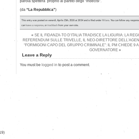
parola spetterà proprio al partito degli “indecisi”.
(da
“La Repubblica”
)
This entry was posted on venerdì, Aprile 15th, 2016 at 19:54 and is filed under
Milano
. You can follow any response
can
leave a response
, or
trackback
from your own site.
«
SE IL FIDANZA-TO D’ITALIA TRADISCE LA LIGURIA: LA RE
REFERENDUM SULLE TRIVELLE, IL NEO-DIRETTORE DELL’AGENZ
“FORMIGONI CAPO DEL GRUPPO CRIMINALE”: IL PM CHIEDE 9 A
GOVERNATORE
»
Leave a Reply
You must be
logged in
to post a comment.
)
19)