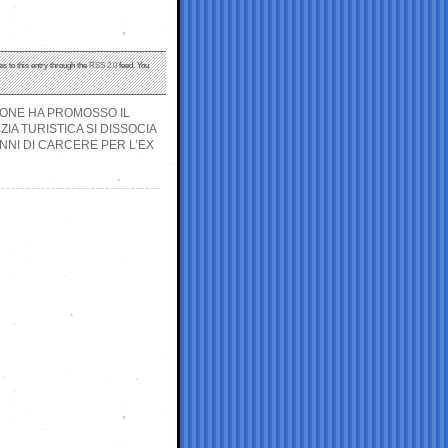
s to this entry through the
RSS 2.0
feed. You
GIONE HA PROMOSSO IL
IA TURISTICA SI DISSOCIA
NNI DI CARCERE PER L’EX