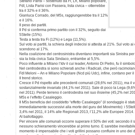
Stefano Parisi – sostenuto da Fi, Ln, Milano popolare,
FdI, Lista Parisi con Passera, lista civica – otterrebbe
tra il 32% e il 36%.
Gianluca Corrado, del M5s, raggiungerebbe tra il 12%
e il 16%.
Il peso dei partiti.
Il Pd si conferma primo partito con il 32%, seguito dai
5Stelle (15%).
Testa a testa tra Fi (12%) e Lega (11,5%).
Sul voto ai partiti, la schiera degli indecisi si attesta al 21%. Sul voto ai 
scendono al 17%.
Nella coalizione del centrosinistra diventano importanti sia Sinistra per
sia la lista civica Sala Sindaco, entrambe al 5,5%.
Poco influente a Milano l’Idv il cui leader, Antonio Di Pietro, fu il simbo
Nel centrodestra si sono schierati anche i Radicali, che però racimolan
FdI Meloni – An e Milano Popolare (Ncd più Udc), infine, contano per il
Il trend storico.
Cresce il Pd rispetto alle precedenti comunali (28,6% nel 2011), ma il v
sostanzialmente invariato (44,1% nel 2011). Sale di poco la Lega (9,6%
nel 2011). Perde terreno il centrodestra nel suo insieme (45,2% nel 201
M5s e l’effetto Casaleggio.
Il M5s beneficia del cosiddetto “effetto Casaleggio” (il sondaggio è stato
immediatamente successivi alla morte del guru del Movimento): i 5Stel
3,4% nel 2011, il 14% alle Regionali 2013, l’11,2% alle Europee 2014.
Al ballottaggio.
Per vincere alle comunali occorre superare il 50% dei voti: secondo i
nessuno schieramento vincerebbe al primo turno. E sarebbe inevitabile 
momento è impensabile che i voti grillini possano confluire in uno dei d