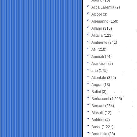
Aborto
(20)
Acca Larentia
(2)
Alcool
(3)
Alemanno
(150)
Alfano
(315)
Alitalia
(123)
Ambiente
(341)
AN
(210)
Animali
(74)
Arancioni
(2)
arte
(175)
Attentato
(329)
Auguri
(13)
Batini
(3)
Berlusconi
(4.295)
Bersani
(234)
Biasotti
(12)
Boldrini
(4)
Bossi
(1.221)
Brambilla
(38)