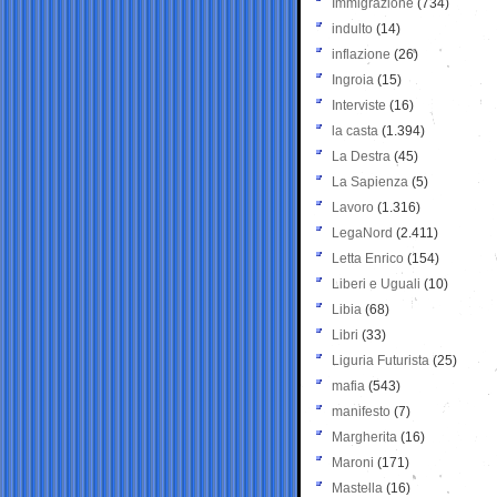
Immigrazione
(734)
indulto
(14)
inflazione
(26)
Ingroia
(15)
Interviste
(16)
la casta
(1.394)
La Destra
(45)
La Sapienza
(5)
Lavoro
(1.316)
LegaNord
(2.411)
Letta Enrico
(154)
Liberi e Uguali
(10)
Libia
(68)
Libri
(33)
Liguria Futurista
(25)
mafia
(543)
manifesto
(7)
Margherita
(16)
Maroni
(171)
Mastella
(16)