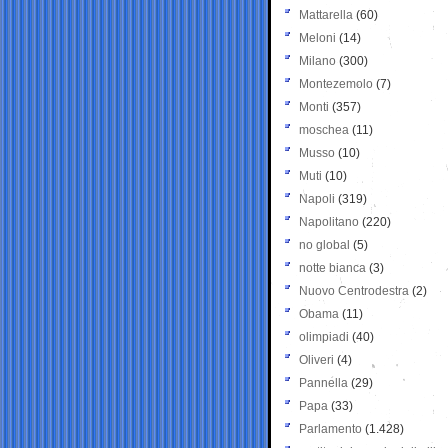
Mattarella
(60)
Meloni
(14)
Milano
(300)
Montezemolo
(7)
Monti
(357)
moschea
(11)
Musso
(10)
Muti
(10)
Napoli
(319)
Napolitano
(220)
no global
(5)
notte bianca
(3)
Nuovo Centrodestra
(2)
Obama
(11)
olimpiadi
(40)
Oliveri
(4)
Pannella
(29)
Papa
(33)
Parlamento
(1.428)