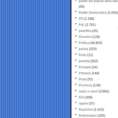
partito del popolo della libe
(30)
Partito Democratico
(1.034)
PD
(1.188)
PdL
(2.781)
pedofilia
(25)
Pensioni
(129)
Politica
(40.803)
polizia
(253)
Porto
(12)
povertà
(502)
Presepe
(14)
Primarie
(149)
Prodi
(52)
Provincia
(139)
radici e valori
(3.682)
RAI
(359)
rapine
(37)
Razzismo
(1.410)
Referendum
(200)