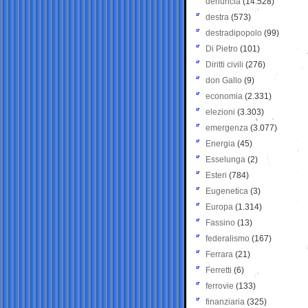
denuncia
(14.528)
destra
(573)
destradipopolo
(99)
Di Pietro
(101)
Diritti civili
(276)
don Gallo
(9)
economia
(2.331)
elezioni
(3.303)
emergenza
(3.077)
Energia
(45)
Esselunga
(2)
Esteri
(784)
Eugenetica
(3)
Europa
(1.314)
Fassino
(13)
federalismo
(167)
Ferrara
(21)
Ferretti
(6)
ferrovie
(133)
finanziaria
(325)