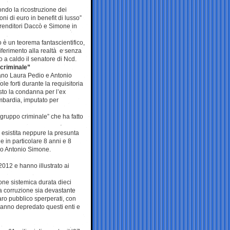
ndo la ricostruzione dei
oni di euro in benefit di lusso”
mprenditori Daccò e Simone in
 è un teorema fantascientifico,
iferimento alla realtà e senza
 a caldo il senatore di Ncd.
criminale”
lano Laura Pedio e Antonio
e forti durante la requisitoria
sto la condanna per l’ex
bardia, imputato per
“gruppo criminale” che ha fatto
sistita neppure la presunta
 in particolare 8 anni e 8
do Antonio Simone.
 2012 e hanno illustrato ai
ione sistemica durata dieci
a corruzione sia devastante
ro pubblico sperperati, con
 hanno depredato questi enti e