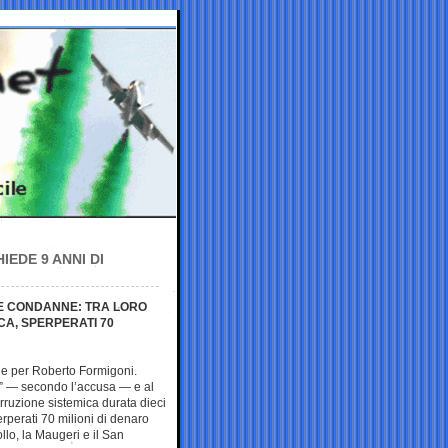
EDE 9 ANNI DI
VE CONDANNE: TRA LORO
CA, SPERPERATI 70
ne per Roberto Formigoni.
” — secondo l’accusa — e al
corruzione sistemica durata dieci
erperati 70 milioni di denaro
ollo, la Maugeri e il San