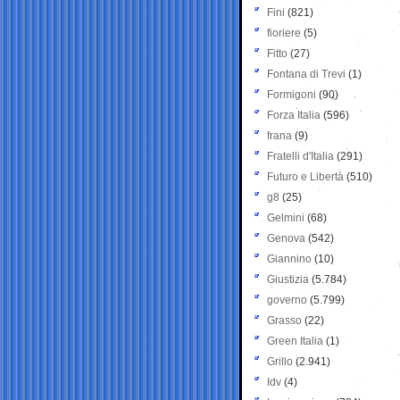
Fini
(821)
fioriere
(5)
Fitto
(27)
Fontana di Trevi
(1)
Formigoni
(90)
Forza Italia
(596)
frana
(9)
Fratelli d'Italia
(291)
Futuro e Libertà
(510)
g8
(25)
Gelmini
(68)
Genova
(542)
Giannino
(10)
Giustizia
(5.784)
governo
(5.799)
Grasso
(22)
Green Italia
(1)
Grillo
(2.941)
Idv
(4)