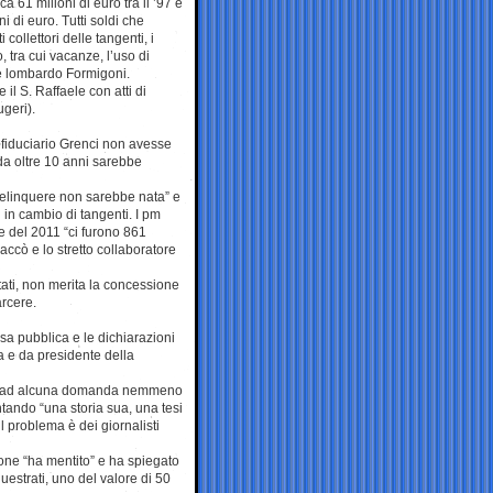
a 61 milioni di euro tra il ’97 e
ni di euro. Tutti soldi che
collettori delle tangenti, i
, tra cui vacanze, l’uso di
re lombardo Formigoni.
il S. Raffaele con atti di
ugeri).
l fiduciario Grenci non avesse
 da oltre 10 anni sarebbe
delinquere non sarebbe nata” e
i in cambio di tangenti. I pm
e del 2011 “ci furono 861
Daccò e lo stretto collaboratore
ati, non merita la concessione
rcere.
sa pubblica e le dichiarazioni
a e da presidente della
sto ad alcuna domanda nemmeno
tando “una storia sua, una tesi
l problema è dei giornalisti
ione “ha mentito” e ha spiegato
uestrati, uno del valore di 50