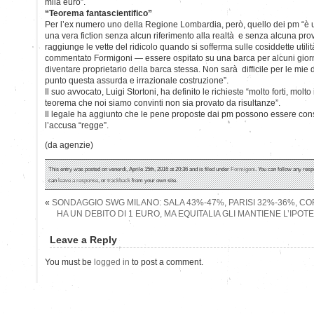
mila euro”.
“Teorema fantascientifico”
Per l’ex numero uno della Regione Lombardia, però, quello dei pm “è u
una vera fiction senza alcun riferimento alla realtà e senza alcuna pro
raggiunge le vette del ridicolo quando si sofferma sulle cosiddette util
commentato Formigoni — essere ospitato su una barca per alcuni giorni 
diventare proprietario della barca stessa. Non sarà difficile per le mie
punto questa assurda e irrazionale costruzione”.
Il suo avvocato, Luigi Stortoni, ha definito le richieste “molto forti, mol
teorema che noi siamo convinti non sia provato da risultanze”.
Il legale ha aggiunto che le pene proposte dai pm possono essere con
l’accusa “regge”.
(da agenzie)
This entry was posted on venerdì, Aprile 15th, 2016 at 20:36 and is filed under
Formigoni
. You can follow any resp
can
leave a response
, or
trackback
from your own site.
«
SONDAGGIO SWG MILANO: SALA 43%-47%, PARISI 32%-36%, C
HA UN DEBITO DI 1 EURO, MA EQUITALIA GLI MANTIENE L’IPOT
Leave a Reply
You must be
logged in
to post a comment.