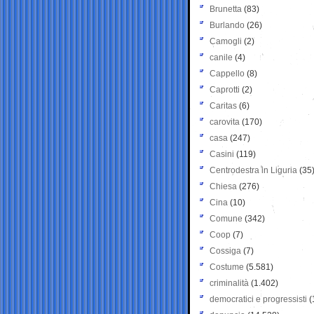
Brunetta
(83)
Burlando
(26)
Camogli
(2)
canile
(4)
Cappello
(8)
Caprotti
(2)
Caritas
(6)
carovita
(170)
casa
(247)
Casini
(119)
Centrodestra in Liguria
(35
Chiesa
(276)
Cina
(10)
Comune
(342)
Coop
(7)
Cossiga
(7)
Costume
(5.581)
criminalità
(1.402)
democratici e progressisti
(