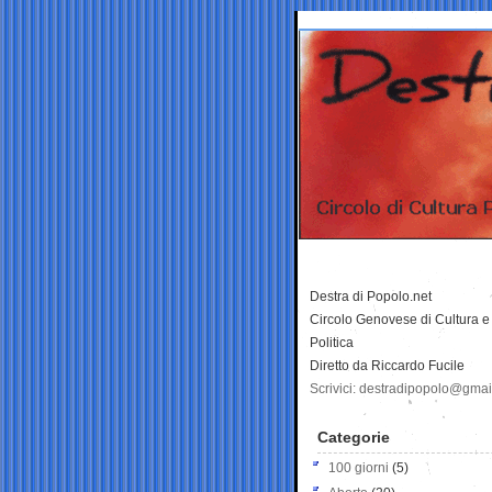
Destra di Popolo.net
Circolo Genovese di Cultura e
Politica
Diretto da Riccardo Fucile
Scrivici: destradipopolo@gma
Categorie
100 giorni
(5)