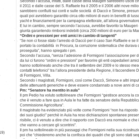
Secondo l’accusa, infatti, dalle casse della Maugeri sarebbero usciti circ
il 2011 e dalle casse del S. Raffaele tra il 2005 e il 2006 altri nove milio
sarebbero confluiti sui conti e sulle società di Daccò e Simone, presunti 
quali poi avrebbero garantito circa otto milioni di euro in benefit di lusso
yacht e finanziamenti per la campagna elettorale, all’allora governato
E lui in cambio, sempre secondo l’accusa, avrebbe favorito la Maugeri e 
giunta garantendo rimborsi indebiti (circa 200 milioni di euro per la Ma
“Ordini e pressioni per enti amici in cambio di tangenti”
“Se non ci fosse stato l’arresto di Daccò per il caso San Raffaele e se i
portato la contabilità in Procura, la corruzione sistematica che durava
proseguita”, hanno spiegato i pm.
Secondo l’accusa, “senza l’adesione di Formigoni l’associazione per 
da lui ci furono “ordini e pressioni” per favorire gli enti ospedalieri amic
hanno sottolineato anche che tra il settembre del 2009 e lo stesso mes
contatti telefonici” tra l’allora presidente della Regione, il faccendiere 
)
di Formigoni, Villa.
Secondo i magistrati, Formigoni, così come Daccò, Simone e altri imput
delle attenuanti generiche e deve essere condannato a nove anni di ca
Pm: “Senatore ha mentito in aula”
Il pm Pedio ha voluto sottolineare che Formigoni “gestisce ancora la co
che è venuto a fare qua in Aula le ha fatte da senatore della Repubblic
Commissione Agricoltura”.
Il magistrato ha evidenziato più volte come Formigoni “non ha rispo
dei suoi giudici” perchè in Aula ha reso dichiarazioni spontanee presen
risibile, ci è venuto a dire che il rapporto con Daccò era normale e che i
che vanno a cercare gli scontrini”.
Il pm ha sottolineato in più passaggi che Formigoni nella sua ricostruz
19)
poi che “chiederemo anche la confisca dei quadri che gli sono stati seq