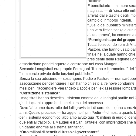
Raffaele“.
E beneficiario — sempre seco
magistrati — di “circa otto mili
arrivati dalle tasche degli i
cambio di rimborsi indebiti.
“Quello del pubblico ministero
una vera fiction senza alcun r
alcuna prova”, ha commentato
“Formigoni capo del gruppo 
Tutt’altro secondo i pm di Mi
Pastore, che hanno usato parol
finale nella quale hanno chie
presidente della Regione Lom
associazione per delinquere e corruzione nel caso Maugeri.
Secondo i magistrati era proprio Formigoni “il capo e il promotore” del 
“commercio privato delle funzioni pubbliche”.
Senza la sua adesione — sostengono Pedio e Pastore — non sarebbe e
associazione per delinquere. I pm hanno chiesto altre nove condanne, e
mesi per il faccendiere Pierangelo Daccò e per l’ex assessore lombar
“Corruzione sistemica”
I magistrati hanno descritto il sistema emerso dalle indagini partite nel
giudici quanto approfondito nel corso del processo.
Dove “abbiamo ricostruito dei fatti gravissimi di corruzione, una corruz
anni. Questo processo — ha aggiunto il pm Pedio — dimostra quanto l
per il sistema economico, abbiamo avuto qua 70 milioni di euro di dena
due enti al tracollo, la Maugeri e il San Raffaele, con imprenditori che
un danno enorme al sistema sanitario”.
“Otto milioni di benefit di lusso al governatore”