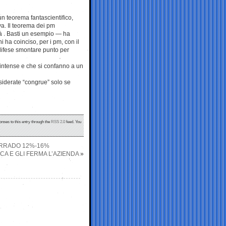
n teorema fantascientifico,
va. Il teorema dei pm
ità . Basti un esempio — ha
ha coinciso, per i pm, con il
 difese smontare punto per
to intense e che si confanno a un
siderate “congrue” solo se
onses to this entry through the
RSS 2.0
feed. You
ORRADO 12%-16%
ECA E GLI FERMA L’AZIENDA
»