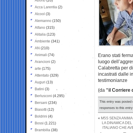
Aborto
(20)
Acca Larentia
(2)
Alcool
(3)
Alemanno
(150)
Alfano
(315)
Alitalia
(123)
Ambiente
(341)
AN
(210)
Erano stati ferma
Animali
(74)
luogo dell’aggre
Arancioni
(2)
Calabretta per di
arte
(175)
incastrati dalle
Attentato
(329)
testimonianze
Auguri
(13)
Batini
(3)
(da
“il Corriere
Berlusconi
(4.295)
This entry was posted o
Bersani
(234)
responses to this entr
Biasotti
(12)
Boldrini
(4)
«
M5S SENZA ANIMA
LA DINAMICA DEL
Bossi
(1.221)
ITALIANO CHE AV
Brambilla
(38)