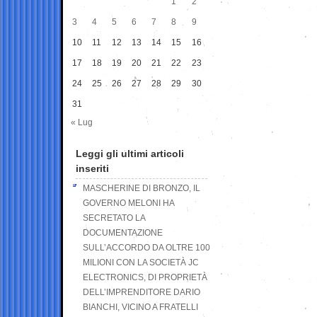
1
2
3
4
5
6
7
8
9
10
11
12
13
14
15
16
17
18
19
20
21
22
23
24
25
26
27
28
29
30
31
« Lug
Leggi gli ultimi articoli
inseriti
MASCHERINE DI BRONZO, IL
GOVERNO MELONI HA
SECRETATO LA
DOCUMENTAZIONE
SULL’ACCORDO DA OLTRE 100
MILIONI CON LA SOCIETÀ JC
ELECTRONICS, DI PROPRIETÀ
DELL’IMPRENDITORE DARIO
BIANCHI, VICINO A FRATELLI