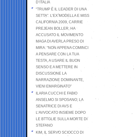
D’ITALIA
“TRUMP È IL LEADER DI UNA
SETTA”. L’EX MODELLA E MISS
CALIFORNIA 2009, CARRIE
PREJEAN BOLLER, HA
ACCUSATO IL MOVIMENTO
MAGA DI AVERLA PRESO DI
MIRA: “NON APPENA COMINCI
A PENSARE CON LA TUA
TESTA, A USARE IL BUON
SENSO E A METTERE IN
DISCUSSIONE LA
NARRAZIONE DOMINANTE,
VIENI EMARGINATO”
ILARIA CUCCHI E FABIO
ANSELMO SI SPOSANO; LA
SENATRICE DI AVS E
L’AVVOCATO INSIEME DOPO
LE BTTGLIE SULLA MORTE DI
STEFANO
KIM, IL SERVO SCIOCCO DI