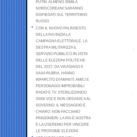
PUTIN: ALMENO 30MILA
NORDCOREANI SARANNO
DISPIEGATI SUL TERRITORIO
RUSSO
CON IL NUOVO PALINSESTO
DELLA RAI INIZIA LA
CAMPAGNA ELETTORALE. LA
DESTRA MILITARIZZA IL
SERVIZIO PUBBLICO IN VISTA
DELLE ELEZIONI POLITICHE
DEL 2027: DA VIA ASIAGO A
SAXA RUBRA, HANNO
INFARCITO DI AMANTI, AMICI E
PERSONAGGI IMPROBABILI
RADIO E TV, STERILIZZANDO
OGNI VOCE NON ORGANICA AL
GOVERNO. IL MESSAGGIO È
CHIARO: NON FACCIAMO
PRIGIONIERI. LA RAI È NOSTRA
E LA USEREMO PER VINCERE
LE PROSSIME ELEZIONI