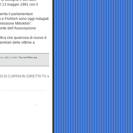
el 13 maggio 1981 con il
menta il parlamentare
 e Frohlich sono oggi indagati
missione Mitrokhin”.
dente dell’Associazione
ifica che qualcosa di nuovo è
miliari delle vittime a
ica
,
radici e valori
. You can follow any
I DI COPPIA IN DIRETTA TV
»