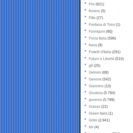
Fini
(821)
fioriere
(5)
Fitto
(27)
Fontana di Trevi
(1)
Formigoni
(90)
Forza Italia
(596)
frana
(9)
Fratelli d'Italia
(291)
Futuro e Libertà
(510)
g8
(25)
Gelmini
(68)
Genova
(542)
Giannino
(10)
Giustizia
(5.784)
governo
(5.799)
Grasso
(22)
Green Italia
(1)
Grillo
(2.941)
Idv
(4)