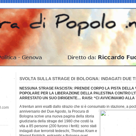
SVOLTA SULLA STRAGE DI BOLOGNA: INDAGATI DUE T
NESSUNA STRAGE FASCISTA: PRENDE CORPO LA PISTA DELLA
POPOLARE PER LA LIBERAZIONE DELLA PALESTINA CONTRO L’I
ARRESTATO UN SUO DIRIGENTE… RAISI: “CI AVVICINIAMO ALLA 
A trentun anni esatti dallo strazio che si è consumato in stazione, a poc
il.com
anniversario del Due Agosto, la Procura di
Bologna scrive una nuova pagina della storia
giudiziaria della strage del 1980 che costò la
vita a 85 persone (200 furono i feriti): sono stati
indagati due terroristi tedeschi, Thomas Kram e
Margot Frohlich, entrambi a Bologna quel