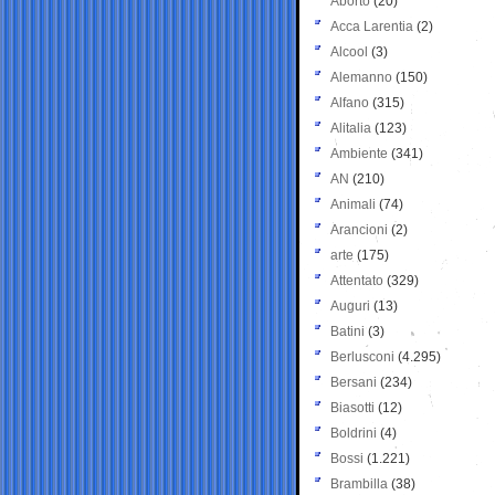
Aborto
(20)
Acca Larentia
(2)
Alcool
(3)
Alemanno
(150)
Alfano
(315)
Alitalia
(123)
Ambiente
(341)
AN
(210)
Animali
(74)
Arancioni
(2)
arte
(175)
Attentato
(329)
Auguri
(13)
Batini
(3)
Berlusconi
(4.295)
Bersani
(234)
Biasotti
(12)
Boldrini
(4)
Bossi
(1.221)
Brambilla
(38)