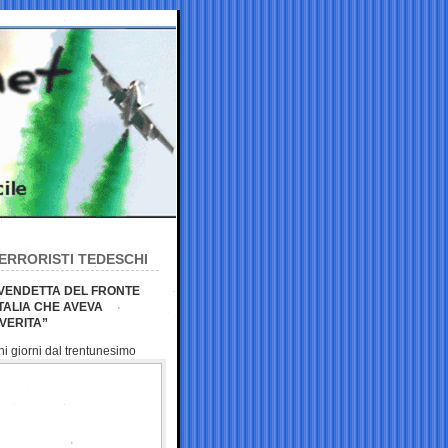
ERRORISTI TEDESCHI
 VENDETTA DEL FRONTE
TALIA CHE AVEVA
VERITA”
hi giorni dal
trentunesimo