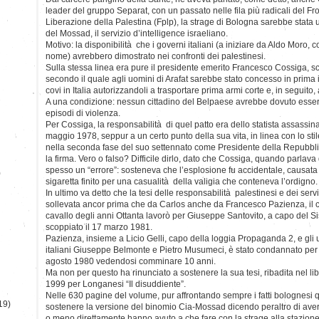
leader del gruppo Separat, con un passato nelle fila più radicali del Fr
Liberazione della Palestina (Fplp), la strage di Bologna sarebbe stata u
del Mossad, il servizio d’intelligence israeliano.
Motivo: la disponibilità che i governi italiani (a iniziare da Aldo Moro, c
nome) avrebbero dimostrato nei confronti dei palestinesi.
Sulla stessa linea era pure il presidente emerito Francesco Cossiga, 
secondo il quale agli uomini di Arafat sarebbe stato concesso in prima i
covi in Italia autorizzandoli a trasportare prima armi corte e, in seguito
A una condizione: nessun cittadino del Belpaese avrebbe dovuto essere
episodi di violenza.
Per Cossiga, la responsabilità di quel patto era dello statista assassina
maggio 1978, seppur a un certo punto della sua vita, in linea con lo sti
nella seconda fase del suo settennato come Presidente della Repubbli
la firma. Vero o falso? Difficile dirlo, dato che Cossiga, quando parla
spesso un “errore”: sosteneva che l’esplosione fu accidentale, causata
)
sigaretta finito per una casualità della valigia che conteneva l’ordigno.
In ultimo va detto che la tesi delle responsabilità palestinesi e dei servi
sollevata ancor prima che da Carlos anche da Francesco Pazienza, il c
cavallo degli anni Ottanta lavorò per Giuseppe Santovito, a capo del S
scoppiato il 17 marzo 1981.
Pazienza, insieme a Licio Gelli, capo della loggia Propaganda 2, e gli uffi
italiani Giuseppe Belmonte e Pietro Musumeci, è stato condannato per i
agosto 1980 vedendosi comminare 10 anni.
Ma non per questo ha rinunciato a sostenere la sua tesi, ribadita nel lib
1999 per Longanesi “Il disuddiente”.
Nelle 630 pagine del volume, pur affrontando sempre i fatti bolognesi qu
19)
sostenere la versione del binomio Cia-Mossad dicendo peraltro di aver
o meno direttamente hanno avuto a che fare con la strage alla stazione