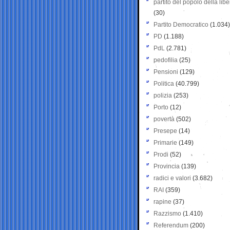
partito del popolo della libe
(30)
Partito Democratico
(1.034)
PD
(1.188)
PdL
(2.781)
pedofilia
(25)
Pensioni
(129)
Politica
(40.799)
polizia
(253)
Porto
(12)
povertà
(502)
Presepe
(14)
Primarie
(149)
Prodi
(52)
Provincia
(139)
radici e valori
(3.682)
RAI
(359)
rapine
(37)
Razzismo
(1.410)
Referendum
(200)