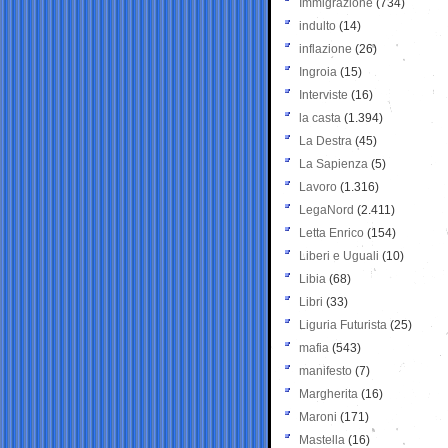
Immigrazione
(734)
indulto
(14)
inflazione
(26)
Ingroia
(15)
Interviste
(16)
la casta
(1.394)
La Destra
(45)
La Sapienza
(5)
Lavoro
(1.316)
LegaNord
(2.411)
Letta Enrico
(154)
Liberi e Uguali
(10)
Libia
(68)
Libri
(33)
Liguria Futurista
(25)
mafia
(543)
manifesto
(7)
Margherita
(16)
Maroni
(171)
Mastella
(16)