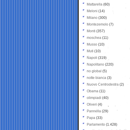
Mattarella
(60)
Meloni
(14)
Milano
(300)
Montezemolo
(7)
Monti
(357)
moschea
(11)
Musso
(10)
Muti
(10)
Napoli
(319)
Napolitano
(220)
no global
(5)
notte bianca
(3)
Nuovo Centrodestra
(2)
Obama
(11)
olimpiadi
(40)
Oliveri
(4)
Pannella
(29)
Papa
(33)
Parlamento
(1.428)