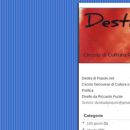
Destra di Popolo.net
Circolo Genovese di Cultura e
Politica
Diretto da Riccardo Fucile
Scrivici: destradipopolo@gma
Categorie
100 giorni
(5)