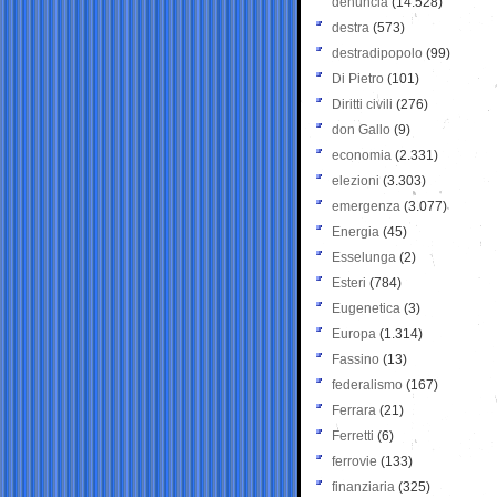
denuncia
(14.528)
destra
(573)
destradipopolo
(99)
Di Pietro
(101)
Diritti civili
(276)
don Gallo
(9)
economia
(2.331)
elezioni
(3.303)
emergenza
(3.077)
Energia
(45)
Esselunga
(2)
Esteri
(784)
Eugenetica
(3)
Europa
(1.314)
Fassino
(13)
federalismo
(167)
Ferrara
(21)
Ferretti
(6)
ferrovie
(133)
finanziaria
(325)