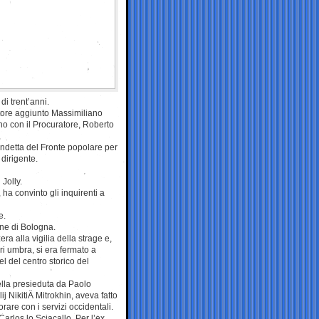
i trent’anni.
atore aggiunto Massimiliano
fono con il Procuratore, Roberto
ndetta del Fronte popolare per
 dirigente.
 Jolly.
 ha convinto gli inquirenti a
e.
one di Bologna.
ra alla vigilia della strage e,
ri umbra, si era fermato a
l del centro storico del
ella presieduta da Paolo
j NikitiÄ Mitrokhin, aveva fatto
orare con i servizi occidentali.
arlos lo Sciacallo. Per l’ex