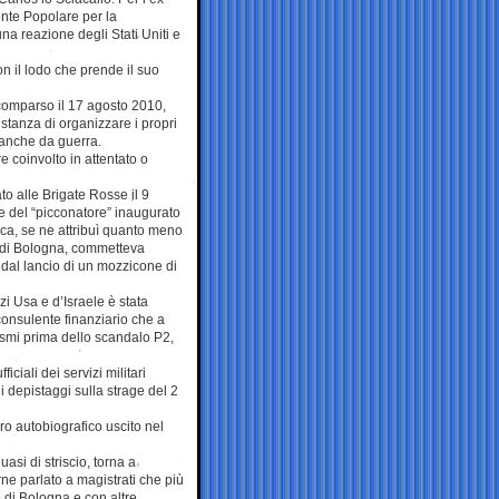
onte Popolare per la
na reazione degli Stati Uniti e
on il lodo che prende il suo
scomparso il 17 agosto 2010,
stanza di organizzare i propri
, anche da guerra.
 coinvolto in attentato o
to alle Brigate Rosse il 9
le del “picconatore” inaugurato
ca, se ne attribuì quanto meno
va di Bologna, commetteva
 dal lancio di un mozzicone di
zi Usa e d’Israele è stata
onsulente finanziario che a
ismi prima dello scandalo P2,
ciali dei servizi militari
 depistaggi sulla strage del 2
ro autobiografico uscito nel
asi di striscio, torna a
ne parlato a magistrati che più
 di Bologna e con altre