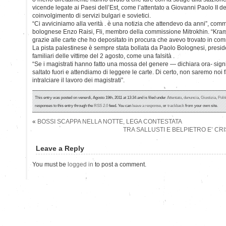
vicende legate ai Paesi dell’Est, come l’attentato a Giovanni Paolo II d
coinvolgimento di servizi bulgari e sovietici.
“Ci avviciniamo alla verità . è una notizia che attendevo da anni”, com
bolognese Enzo Raisi, Fli, membro della commissione Mitrokhin. “Kram
grazie alle carte che ho depositato in procura che avevo trovato in com
La pista palestinese è sempre stata bollata da Paolo Bolognesi, presi
familiari delle vittime del 2 agosto, come una falsità .
“Se i magistrati hanno fatto una mossa del genere — dichiara ora- sign
saltato fuori e attendiamo di leggere le carte. Di certo, non saremo noi fa
intralciare il lavoro dei magistrati”.
This entry was posted on venerdì, Agosto 19th, 2011 at 13:34 and is filed under
Attentato
,
denuncia
,
Giustizia
,
Polit
responses to this entry through the
RSS 2.0
feed. You can
leave a response
, or
trackback
from your own site.
«
BOSSI SCAPPA NELLA NOTTE, LEGA CONTESTATA
TRA SALLUSTI E BELPIETRO E’ CRIS
Leave a Reply
You must be
logged in
to post a comment.