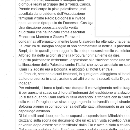
giorno, e legati al gruppo del terrorista Carlos.
Prende così corpo la pista palestinese, mai
accettata dal presidente dell’Associazione
famigliari vittime Paolo Bolognesi e invece
ripetutamente riproposta da Francesco Cossiga.
Una direzione opposta a quella verità
giudiziaria che ha indicato come esecutori
Francesca Mambro e Giusva Fioravanti,
condannati all’ergastolo, mentre Luigi Ciavardini ha ottenuto una pena d
La Procura di Bologna sceglie di non commentare la notizia. Il procur
Serpi, che in questi giorni regge l’ufficio, dopo essersi sentito via tele
Alfonso, ha detto ai cronisti che la Procura non ha niente da dire.
La pista palestinese vedremme l’esplosione alla stazione come una ve
la liberazione della Palestina contro l’Italia, che aveva arrestato un suo
Kram il 2 agosto era a Bologna, e alloggiò all’hotel Centrale.
La Frohlich, secondo alcuni testimoni, in quei giorni alloggiava all’hotel
La loro presenza in città , assieme ad altri elementi raccolti dalla Digos,
indagarli.
Per entrambi, si torna a ipotizzare dunque il coinvolgimento nella strag
E per questo si scavò su di loro all’indomani dell’esplosione alla stazi
Lo si fece quando Kram entrò in Italia varcando la frontiera con la Svizze
sulla via di Perugia, dove stava raggiungendo l’università degli stranie
Bologna proprio in corrispondenza dell’attentato, alloggiando in un hote
capoluogo emiliano.
Di lui, molti anni dopo, tornò a occuparsi la commissione Mitrokhin, qu
Guzzanti sulla scorta dei documenti che un ex archivista sovietico, Vasili
rinvenire dopo essere stato “esfiltrato” dalla Cia e aver iniziato a collab
Dal carcere parigino della Santè, ne aveva parlato, come detto, anche C