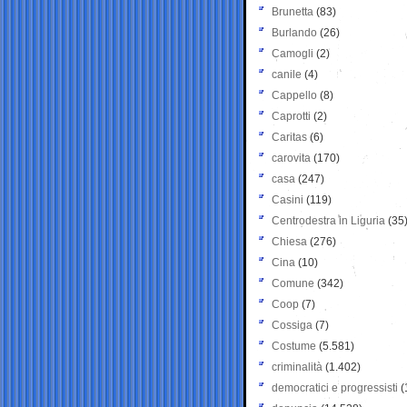
Brunetta
(83)
Burlando
(26)
Camogli
(2)
canile
(4)
Cappello
(8)
Caprotti
(2)
Caritas
(6)
carovita
(170)
casa
(247)
Casini
(119)
Centrodestra in Liguria
(35
Chiesa
(276)
Cina
(10)
Comune
(342)
Coop
(7)
Cossiga
(7)
Costume
(5.581)
criminalità
(1.402)
democratici e progressisti
(