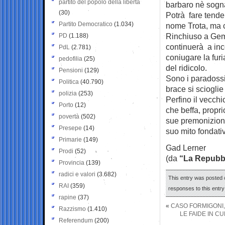
partito del popolo della libertà
barbaro nè sogn
(30)
Potrà fare tenden
Partito Democratico
(1.034)
nome Trota, ma c
Rinchiuso a Gemon
PD
(1.188)
continuerà a inc
PdL
(2.781)
coniugare la fur
pedofilia
(25)
del ridicolo.
Pensioni
(129)
Sono i paradossi
Politica
(40.790)
brace si scioglie
polizia
(253)
Perfino il vecchi
Porto
(12)
che beffa, propr
povertà
(502)
sue premonizioni,
Presepe
(14)
suo mito fondati
Primarie
(149)
Gad Lerner
Prodi
(52)
(da
“La Repubb
Provincia
(139)
radici e valori
(3.682)
This entry was posted 
RAI
(359)
responses to this entr
rapine
(37)
«
CASO FORMIGONI,
Razzismo
(1.410)
LE FAIDE IN C
Referendum
(200)