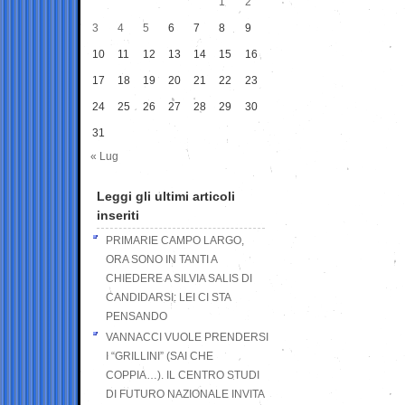
1
2
3
4
5
6
7
8
9
10
11
12
13
14
15
16
17
18
19
20
21
22
23
24
25
26
27
28
29
30
31
« Lug
Leggi gli ultimi articoli
inseriti
PRIMARIE CAMPO LARGO,
ORA SONO IN TANTI A
CHIEDERE A SILVIA SALIS DI
CANDIDARSI: LEI CI STA
PENSANDO
VANNACCI VUOLE PRENDERSI
I “GRILLINI” (SAI CHE
COPPIA…). IL CENTRO STUDI
DI FUTURO NAZIONALE INVITA