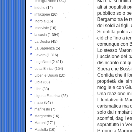
Ma è la sconfitta
Immigrazione
(734)
ali ai populisti 
indulto
(14)
pubblico solo pe
inflazione
(26)
Bergamo tra le r
Ingroia
(15)
dei soldi ai figli
Interviste
(16)
Sconfitta politic
la casta
(1.394)
ciò che fino a i
La Destra
(45)
comunque con Bos
La Sapienza
(5)
Lo stesso Maron
Lavoro
(1.316)
l’uccisione del 
LegaNord
(2.411)
disincanto dal qu
Spera che Bossi 
Letta Enrico
(154)
Confida che il fo
Liberi e Uguali
(10)
proprietà del sim
Libia
(68)
moglie e con Gi
Libri
(33)
Una reazione mio
Liguria Futurista
(25)
Il tentativo di M
mafia
(543)
carismatica ma 
manifesto
(7)
solo dal rimpiant
Margherita
(16)
sconfitti, dagli 
Maroni
(171)
soprattutto in Ve
Mastella
(16)
Proprio a Maroni,