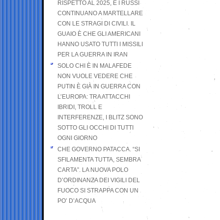
RISPETTO AL 2025, E I RUSSI
CONTINUANO A MARTELLARE
CON LE STRAGI DI CIVILI. IL
GUAIO È CHE GLI AMERICANI
HANNO USATO TUTTI I MISSILI
PER LA GUERRA IN IRAN
SOLO CHI È IN MALAFEDE
NON VUOLE VEDERE CHE
PUTIN È GIÀ IN GUERRA CON
L’EUROPA: TRA ATTACCHI
IBRIDI, TROLL E
INTERFERENZE, I BLITZ SONO
SOTTO GLI OCCHI DI TUTTI
OGNI GIORNO
CHE GOVERNO PATACCA. “SI
SFILAMENTA TUTTA, SEMBRA
CARTA”. LA NUOVA POLO
D’ORDINANZA DEI VIGILI DEL
FUOCO SI STRAPPA CON UN
PO’ D’ACQUA