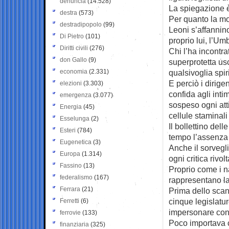
denuncia
(14.528)
La spiegazione è
destra
(573)
Per quanto la m
destradipopolo
(99)
Leoni s’affannin
Di Pietro
(101)
proprio lui, l’Umb
Diritti civili
(276)
Chi l’ha incontra
don Gallo
(9)
superprotetta us
economia
(2.331)
qualsivoglia spiri
E perciò i dirige
elezioni
(3.303)
confida agli int
emergenza
(3.077)
sospeso ogni atti
Energia
(45)
cellule staminali
Esselunga
(2)
Il bollettino dell
Esteri
(784)
tempo l’assenza 
Eugenetica
(3)
Anche il sorvegli
Europa
(1.314)
ogni critica rivo
Fassino
(13)
Proprio come i n
federalismo
(167)
rappresentano la
Ferrara
(21)
Prima dello scan
cinque legislatu
Ferretti
(6)
impersonare con 
ferrovie
(133)
Poco importava c
finanziaria
(325)