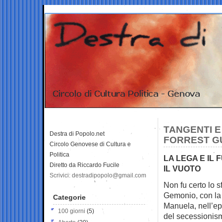
TANGENTI E 
Destra di Popolo.net
FORREST GU
Circolo Genovese di Cultura e
Politica
LA LEGA E IL
Diretto da Riccardo Fucile
IL VUOTO
Scrivici: destradipopolo@gmail.com
Non fu certo lo s
Gemonio, con la
Categorie
Manuela, nell’e
100 giorni
(5)
del secessionis