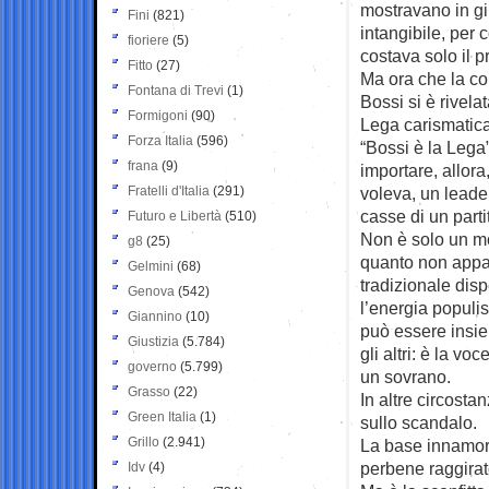
mostravano in gi
Fini
(821)
intangibile, per 
fioriere
(5)
costava solo il 
Fitto
(27)
Ma ora che la com
Fontana di Trevi
(1)
Bossi si è rivela
Formigoni
(90)
Lega carismatica
Forza Italia
(596)
“Bossi è la Lega
frana
(9)
importare, allor
Fratelli d'Italia
(291)
voleva, un leader
casse di un parti
Futuro e Libertà
(510)
Non è solo un mo
g8
(25)
quanto non appaia
Gelmini
(68)
tradizionale dis
Genova
(542)
l’energia populis
Giannino
(10)
può essere insi
Giustizia
(5.784)
gli altri: è la 
governo
(5.799)
un sovrano.
Grasso
(22)
In altre circosta
Green Italia
(1)
sullo scandalo.
Grillo
(2.941)
La base innamora
perbene raggirat
Idv
(4)