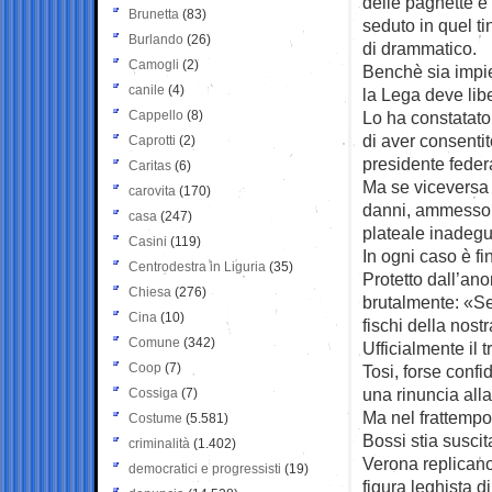
delle paghette e 
Brunetta
(83)
seduto in quel ti
Burlando
(26)
di drammatico.
Camogli
(2)
Benchè sia impie
canile
(4)
la Lega deve lib
Cappello
(8)
Lo ha constatat
di aver consentit
Caprotti
(2)
presidente feder
Caritas
(6)
Ma se viceversa 
carovita
(170)
danni, ammesso e
casa
(247)
plateale inadegua
Casini
(119)
In ogni caso è fin
Centrodestra in Liguria
(35)
Protetto dall’an
Chiesa
(276)
brutalmente: «Se
Cina
(10)
fischi della nost
Comune
(342)
Ufficialmente il 
Coop
(7)
Tosi, forse confi
una rinuncia all
Cossiga
(7)
Ma nel frattempo
Costume
(5.581)
Bossi stia suscit
criminalità
(1.402)
Verona replicano
democratici e progressisti
(19)
figura leghista d