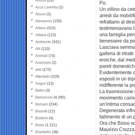
Aborto
(20)
Po.
Acca Larentia
(2)
Un villino da cet
Alcool
(3)
arredi da mobilif
Alemanno
(150)
refrattario al des
testimoniavano l
Alfano
(315)
una famiglia per
Alitalia
(123)
benessere da po
Ambiente
(341)
Lasciava semmai 
AN
(210)
galleria di ritra
Animali
(74)
eroiche, dal me
Arancioni
(2)
pareti domestich
arte
(175)
Evidentemente om
Attentato
(329)
esposti in un tri
Auguri
(13)
indifferente la pr
Batini
(3)
La trasmissione d
movimento caris
Berlusconi
(4.295)
un’intima consac
Bersani
(234)
Degenerata infin
Biasotti
(12)
fallimento di un 
Boldrini
(4)
Ora che Bossi so
Bossi
(1.221)
Maurizio Crozza,
Brambilla
(38)