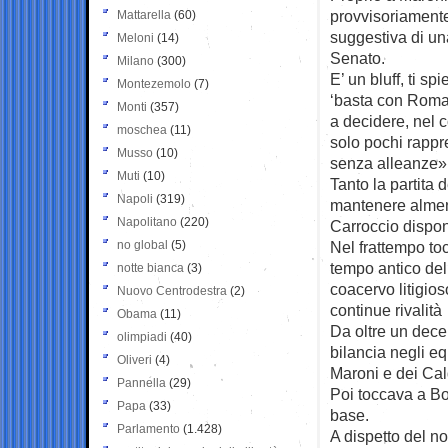
provvisoriamente 
Mattarella
(60)
suggestiva di un
Meloni
(14)
Senato.
Milano
(300)
E’ un bluff, ti s
Montezemolo
(7)
‘basta con Roma’
Monti
(357)
a decidere, nel 
moschea
(11)
solo pochi rappre
Musso
(10)
senza alleanze»
Muti
(10)
Tanto la partita 
Napoli
(319)
mantenere almeno 
Napolitano
(220)
Carroccio dispon
no global
(5)
Nel frattempo toc
tempo antico del
notte bianca
(3)
coacervo litigios
Nuovo Centrodestra
(2)
continue rivalità
Obama
(11)
Da oltre un decen
olimpiadi
(40)
bilancia negli e
Oliveri
(4)
Maroni e dei Cal
Pannella
(29)
Poi toccava a Bos
Papa
(33)
base.
Parlamento
(1.428)
A dispetto del n