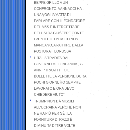
BEPPE GRILLO A UN
CONFRONTO. VANNACCI HA
UNA VOGLIA MATTA DI
PARLARE CON IL FONDATORE
DEL M5S E INTERCETTARE I
DELUSI DA GIUSEPPE CONTE.
I PUNTI DI CONTATTO NON
MANCANO, A PARTIRE DALLA
POSTURA FILORUSSA
L’ITALIA TRADITA DAL
GOVERNO MELONI. ANNA , 72
ANNI; “TRA AFFITTO E
BOLLETTE LA PENSIONE DURA
POCHI GIORNI, HO SEMPRE
LAVORATO E ORA DEVO
CHIEDERE AIUTO”
TRUMP NON DÀ MISSILI
ALL’UCRAINA PERCHÉ NON
NE HA PIÙ PER SÉ : LA
FORNITURA DI RAZZI È
DIMINUITA DI TRE VOLTE