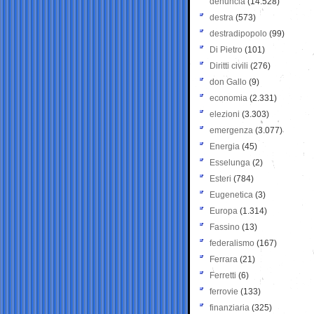
denuncia
(14.528)
destra
(573)
destradipopolo
(99)
Di Pietro
(101)
Diritti civili
(276)
don Gallo
(9)
economia
(2.331)
elezioni
(3.303)
emergenza
(3.077)
Energia
(45)
Esselunga
(2)
Esteri
(784)
Eugenetica
(3)
Europa
(1.314)
Fassino
(13)
federalismo
(167)
Ferrara
(21)
Ferretti
(6)
ferrovie
(133)
finanziaria
(325)