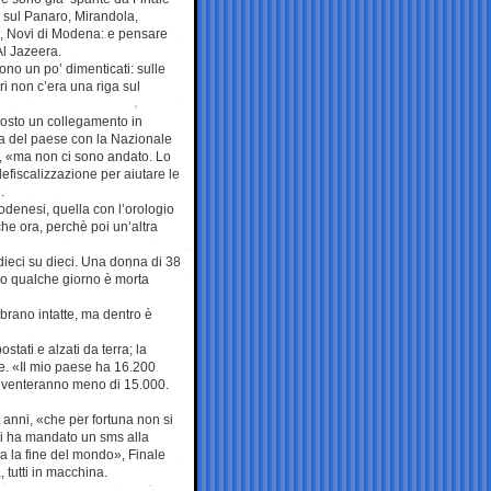
e sul Panaro, Mirandola,
, Novi di Modena: e pensare
Al Jazeera.
sono un po’ dimenticati: sulle
ri non c’era una riga sul
osto un collegamento in
za del paese con la Nazionale
ia, «ma non ci sono andato. Lo
efiscalizzazione per aiutare le
.
odenesi, quella con l’orologio
he ora, perchè poi un’altra
 dieci su dieci. Una donna di 38
po qualche giorno è morta
mbrano intatte, ma dentro è
tati e alzati da terra; la
re. «Il mio paese ha 16.200
diventeranno meno di 15.000.
 anni, «che per fortuna non si
ui ha mandato un sms alla
ra la fine del mondo», Finale
, tutti in macchina.