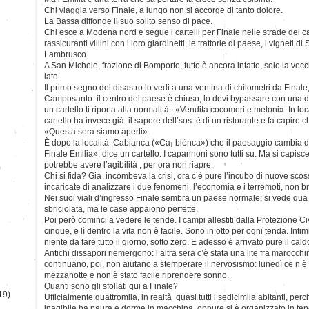
Chi viaggia verso Finale, a lungo non si accorge di tanto dolore.
La Bassa diffonde il suo solito senso di pace.
Chi esce a Modena nord e segue i cartelli per Finale nelle strade dei ca
rassicuranti villini con i loro giardinetti, le trattorie di paese, i vigneti di
Lambrusco.
A San Michele, frazione di Bomporto, tutto è ancora intatto, solo la ve
lato.
Il primo segno del disastro lo vedi a una ventina di chilometri da Finale
Camposanto: il centro del paese è chiuso, lo devi bypassare con una de
un cartello ti riporta alla normalità : «Vendita cocomeri e meloni». In l
cartello ha invece già il sapore dell’sos: è di un ristorante e fa capire
«Questa sera siamo aperti».
È dopo la località Cabianca («Cà¡ biènca») che il paesaggio cambia d
Finale Emilia», dice un cartello. I capannoni sono tutti su. Ma si capis
potrebbe avere l’agibilità , per ora non riapre.
)
Chi si fida? Già incombeva la crisi, ora c’è pure l’incubo di nuove scoss
incaricate di analizzare i due fenomeni, l’economia e i terremoti, non 
Nei suoi viali d’ingresso Finale sembra un paese normale: si vede qua
sbriciolata, ma le case appaiono perfette.
Poi però cominci a vedere le tende. I campi allestiti dalla Protezione 
cinque, e lì dentro la vita non è facile. Sono in otto per ogni tenda. Inti
niente da fare tutto il giorno, sotto zero. E adesso è arrivato pure il cald
Antichi dissapori riemergono: l’altra sera c’è stata una lite fra marocch
continuano, poi, non aiutano a stemperare il nervosismo: lunedì ce n’è 
mezzanotte e non è stato facile riprendere sonno.
Quanti sono gli sfollati qui a Finale?
19)
Ufficialmente quattromila, in realtà quasi tutti i sedicimila abitanti, pe
inagibile ha paura e dorme in macchina, oppure si è organizzato in te