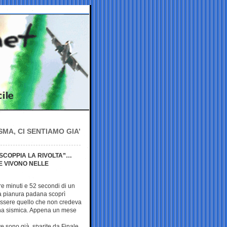
MA, CI SENTIAMO GIA’
I SCOPPIA LA RIVOLTA”…
HE VIVONO NELLE
tre minuti e 52 secondi di un
a pianura padana scoprì
 essere quello che non credeva
ona sismica. Appena un mese
ve sono già sparite da Finale