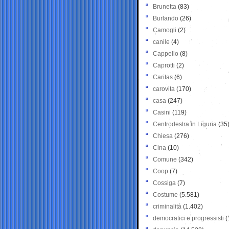
Brunetta
(83)
Burlando
(26)
Camogli
(2)
canile
(4)
Cappello
(8)
Caprotti
(2)
Caritas
(6)
carovita
(170)
casa
(247)
Casini
(119)
Centrodestra in Liguria
(35
Chiesa
(276)
Cina
(10)
Comune
(342)
Coop
(7)
Cossiga
(7)
Costume
(5.581)
criminalità
(1.402)
democratici e progressisti
(