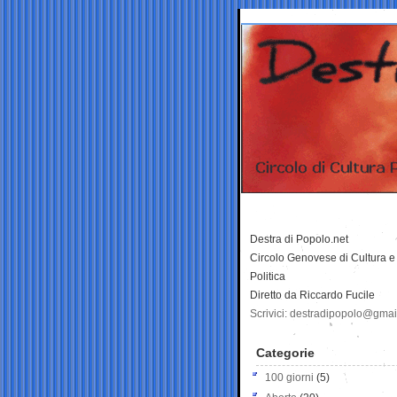
Destra di Popolo.net
Circolo Genovese di Cultura e
Politica
Diretto da Riccardo Fucile
Scrivici: destradipopolo@gma
Categorie
100 giorni
(5)