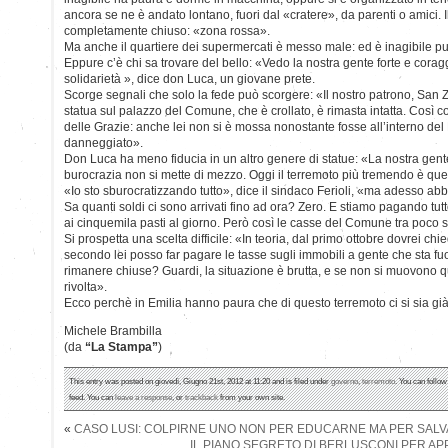
ancora se ne è andato lontano, fuori dal «cratere», da parenti o amici. Il
completamente chiuso: «zona rossa».
Ma anche il quartiere dei supermercati è messo male: ed è inagibile pu
Eppure c’è chi sa trovare del bello: «Vedo la nostra gente forte e cora
solidarietà », dice don Luca, un giovane prete.
Scorge segnali che solo la fede può scorgere: «Il nostro patrono, San 
statua sul palazzo del Comune, che è crollato, è rimasta intatta. Così
delle Grazie: anche lei non si è mossa nonostante fosse all’interno d
danneggiato».
Don Luca ha meno fiducia in un altro genere di statue: «La nostra gente
burocrazia non si mette di mezzo. Oggi il terremoto più tremendo è quell
«Io sto sburocratizzando tutto», dice il sindaco Ferioli, «ma adesso abb
Sa quanti soldi ci sono arrivati fino ad ora? Zero. E stiamo pagando tut
ai cinquemila pasti al giorno. Però così le casse del Comune tra poco 
Si prospetta una scelta difficile: «In teoria, dal primo ottobre dovrei chie
secondo lei posso far pagare le tasse sugli immobili a gente che sta fuor
rimanere chiuse? Guardi, la situazione è brutta, e se non si muovono 
rivolta».
Ecco perchè in Emilia hanno paura che di questo terremoto ci si sia già
Michele Brambilla
(da
“La Stampa”
)
This entry was posted on giovedì, Giugno 21st, 2012 at 11:20 and is filed under
governo
,
terremoto
. You can follow
feed. You can
leave a response
, or
trackback
from your own site.
«
CASO LUSI: COLPIRNE UNO NON PER EDUCARNE MA PER SAL
IL PIANO SEGRETO DI BERLUSCONI PER A