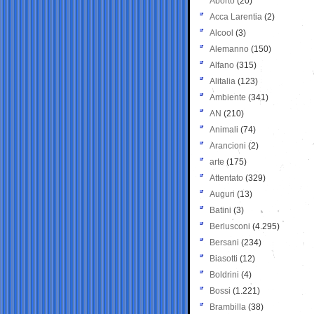
Aborto
(20)
Acca Larentia
(2)
Alcool
(3)
Alemanno
(150)
Alfano
(315)
Alitalia
(123)
Ambiente
(341)
AN
(210)
Animali
(74)
Arancioni
(2)
arte
(175)
Attentato
(329)
Auguri
(13)
Batini
(3)
Berlusconi
(4.295)
Bersani
(234)
Biasotti
(12)
Boldrini
(4)
Bossi
(1.221)
Brambilla
(38)