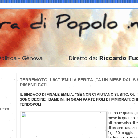
TERREMOTO, Lâ€™EMILIA FERITA: “A UN MESE DAL SIS
DIMENTICATI”
IL SINDACO DI FINALE EMILIA: “SE NON CI AIUTANO SUBITO, QU
SONO DECINE I BAMBINI, IN GRAN PARTE FIGLI DI IMMIGRATI, C
TENDOPOLI
il.com
Erano le quattro, 
mese fa quando l
all’improvviso di
di essere: una z
fa, il 20 maggio.
Le troupe televisi