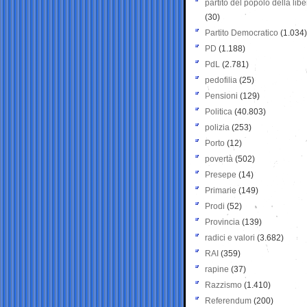
partito del popolo della libe
(30)
Partito Democratico
(1.034)
PD
(1.188)
PdL
(2.781)
pedofilia
(25)
Pensioni
(129)
Politica
(40.803)
polizia
(253)
Porto
(12)
povertà
(502)
Presepe
(14)
Primarie
(149)
Prodi
(52)
Provincia
(139)
radici e valori
(3.682)
RAI
(359)
rapine
(37)
Razzismo
(1.410)
Referendum
(200)