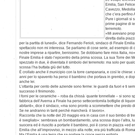
Emilia, San Felic
Cavezzo, Medolla
che c’era perfino 
Pure i giornali si 
prime pagine di ie
terremoto.
«Mi avevano prop
diretta dalla piaz
per la partita di lunedì», dice Fernando Ferioli, sindaco di Finale Emil
spettacolo non mi interessa. Se parliamo di cose serie, ad esempio di d
nostre imprese a ripartire, benissimo. Se dobbiamo fare miss Italia, no»
Finale Emilia è stato l’epicentro della prima scossa. La sua Torre dei M
spezzato in due, è diventata il simbolo del terremoto: ma solo per qualc
scossa l’ha buttata giù del tutto.
È crollato anche il municipio con la torre campanaria, e così le chiese:
anni per lo spavento ha perso il bambino che portava in grembo, e do
anche lei.
L’ottanta per cento delle aziende sono ferme: le guardi da fuori e ti se
successo il finimondo.
I forni per le ceramiche – roba da chissà quante tonnellate – si sono spos
fabbrica dell’Averna a Finale ha perso settecentomila bottiglie di liquo
abitanti», dice il sindaco, «ma sono pronto a scommettere che presto 
Se ne andranno in tanti perchè mancherà il lavoro».
Racconta che la notte del 20 maggio era in casa con il suo bimbo di tre
è svegliato»: sembrava un bombardamento, una scossa dopo l’altra, l
suocera ed è riuscito a portarle il bambino, poi è corso in piazza «ed e
Emilia che all’improvviso, in mezzo alla notte, era più trafficata di Roma
Ma l’Emilia è una terra che sa portare la croce senza esibirla.