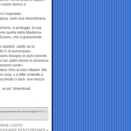
 centro storico è
re l’ospedale.
ggiosa, vedo una straordinaria
Zenone, ci protegge: la sua
 come quella della Madonna
el Duomo, che è gravemente
 ripartirà subito se la
o lì: la burocrazia».
iamo bisogno di aiuti concreti.
to noi, dalle messe in sicurezza
saranno vuote».
dere l’Imu ai miei cittadini. Ma
i casa, o a ditte costrette a
qui presto ci sarà una mezza
 un po’ dimenticati.
 any responses to this entry through the
RSS 2.0
VARNE CENTO
PPOGGIARE RENZI PREMIER
»