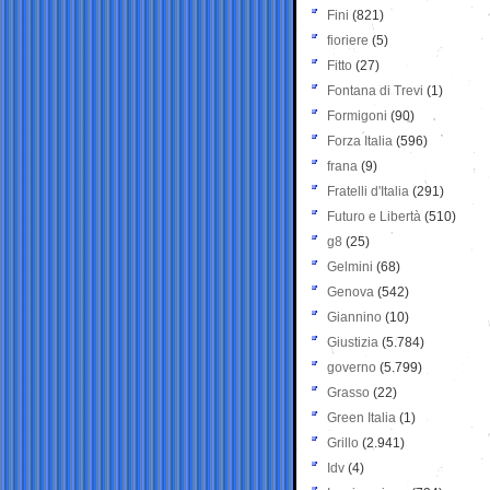
Fini
(821)
fioriere
(5)
Fitto
(27)
Fontana di Trevi
(1)
Formigoni
(90)
Forza Italia
(596)
frana
(9)
Fratelli d'Italia
(291)
Futuro e Libertà
(510)
g8
(25)
Gelmini
(68)
Genova
(542)
Giannino
(10)
Giustizia
(5.784)
governo
(5.799)
Grasso
(22)
Green Italia
(1)
Grillo
(2.941)
Idv
(4)