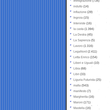
Immigrazione
(734)
indulto
(14)
inflazione
(26)
Ingroia
(15)
Interviste
(16)
la casta
(1.394)
La Destra
(45)
La Sapienza
(5)
Lavoro
(1.316)
LegaNord
(2.411)
Letta Enrico
(154)
Liberi e Uguali
(10)
Libia
(68)
Libri
(33)
Liguria Futurista
(25)
mafia
(543)
manifesto
(7)
Margherita
(16)
Maroni
(171)
Mastella
(16)