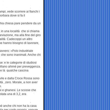
mpi, vede scorrere ai fianchi i
 Sorbara dove si fa il
cchia chiesa pare pendere da un
, in una località che si chiama
viazione, ma alla fine del giro
ocalità Cadecoppi un altro
 che hanno bisogno di lavorare,
avvero: «Polo industriale
ce che sono inanimati. Anche chi
e: e le categorie di studiosi
brillano ahimè per preveggenza.
 e là qualche cascina
Civile e dalla Croce Rossa sono
mità , zero. Morale, a non aver
o.
ini e ghanesi. Le scosse che
stata una di 3,2, era
rchè anche chi non ha la casa
nda per conto proprio, oppure