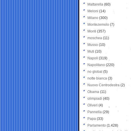
Mattarella
(60)
Meloni
(14)
Milano
(300)
Montezemolo
(7)
Monti
(357)
moschea
(11)
Musso
(10)
Muti
(10)
Napoli
(319)
Napolitano
(220)
no global
(5)
notte bianca
(3)
Nuovo Centrodestra
(2)
Obama
(11)
olimpiadi
(40)
Oliveri
(4)
Pannella
(29)
Papa
(33)
Parlamento
(1.428)