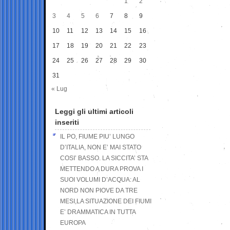
1
2
3
4
5
6
7
8
9
10
11
12
13
14
15
16
17
18
19
20
21
22
23
24
25
26
27
28
29
30
31
« Lug
Leggi gli ultimi articoli
inseriti
IL PO, FIUME PIU’ LUNGO
D’ITALIA, NON E’ MAI STATO
COSI’ BASSO. LA SICCITA’ STA
METTENDO A DURA PROVA I
SUOI VOLUMI D’ACQUA: AL
NORD NON PIOVE DA TRE
MESI,LA SITUAZIONE DEI FIUMI
E’ DRAMMATICA IN TUTTA
EUROPA