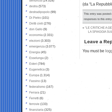
denuncia
(14.528)
(da “La Repubbli
destra
(573)
destradipopolo
(99)
This entry was posted o
Di Pietro
(101)
responses to this entr
Diritti civili
(276)
«
“LE CRITICHE A G
don Gallo
(9)
LA SPIAGGIA SU
economia
(2.331)
elezioni
(3.303)
Leave a Rep
emergenza
(3.077)
You must be
log
Energia
(45)
Esselunga
(2)
Esteri
(784)
Eugenetica
(3)
Europa
(1.314)
Fassino
(13)
federalismo
(167)
Ferrara
(21)
Ferretti
(6)
ferrovie
(133)
finanziaria
(325)