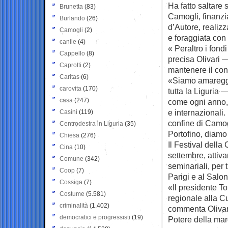
Ha fatto saltare s
Brunetta
(83)
Camogli, finanzia
Burlando
(26)
d’Autore, realizz
Camogli
(2)
e foraggiata con
canile
(4)
« Peraltro i fond
Cappello
(8)
precisa Olivari —
Caprotti
(2)
mantenere il con
Caritas
(6)
«Siamo amareggia
carovita
(170)
tutta la Liguria
casa
(247)
come ogni anno, 
e internazionali.
Casini
(119)
confine di Camogl
Centrodestra in Liguria
(35)
Portofino, diamo 
Chiesa
(276)
Il Festival dell
Cina
(10)
settembre, attiva
Comune
(342)
seminariali, per t
Coop
(7)
Parigi e al Salon
Cossiga
(7)
«Il presidente To
Costume
(5.581)
regionale alla Cu
criminalità
(1.402)
commenta Olivari
democratici e progressisti
(19)
Potere della ma