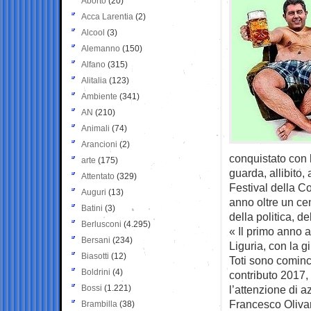
Aborto
(20)
Acca Larentia
(2)
Alcool
(3)
Alemanno
(150)
Alfano
(315)
Alitalia
(123)
Ambiente
(341)
AN
(210)
Animali
(74)
Arancioni
(2)
conquistato con l
arte
(175)
guarda, allibito, 
Attentato
(329)
Festival della C
Auguri
(13)
anno oltre un ce
Batini
(3)
della politica, d
Berlusconi
(4.295)
« Il primo anno 
Bersani
(234)
Liguria, con la g
Biasotti
(12)
Toti sono cominci
Boldrini
(4)
contributo 2017,
Bossi
(1.221)
l’attenzione di a
Francesco Olivar
Brambilla
(38)