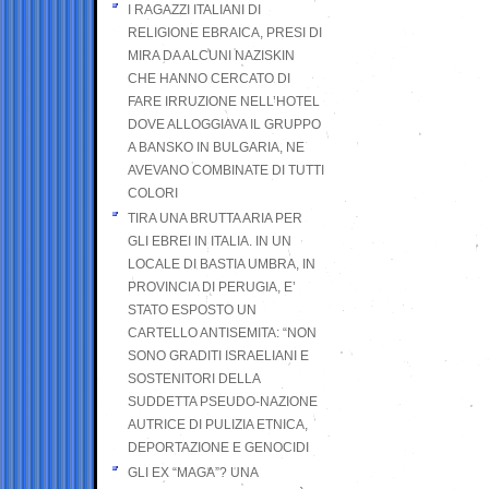
I RAGAZZI ITALIANI DI
RELIGIONE EBRAICA, PRESI DI
MIRA DA ALCUNI NAZISKIN
CHE HANNO CERCATO DI
FARE IRRUZIONE NELL’HOTEL
DOVE ALLOGGIAVA IL GRUPPO
A BANSKO IN BULGARIA, NE
AVEVANO COMBINATE DI TUTTI
COLORI
TIRA UNA BRUTTA ARIA PER
GLI EBREI IN ITALIA. IN UN
LOCALE DI BASTIA UMBRA, IN
PROVINCIA DI PERUGIA, E’
STATO ESPOSTO UN
CARTELLO ANTISEMITA: “NON
SONO GRADITI ISRAELIANI E
SOSTENITORI DELLA
SUDDETTA PSEUDO-NAZIONE
AUTRICE DI PULIZIA ETNICA,
DEPORTAZIONE E GENOCIDI
GLI EX “MAGA”? UNA