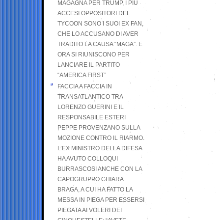
MAGAGNA PER TRUMP. I PIÙ
ACCESI OPPOSITORI DEL
TYCOON SONO I SUOI EX FAN,
CHE LO ACCUSANO DI AVER
TRADITO LA CAUSA “MAGA”. E
ORA SI RIUNISCONO PER
LANCIARE IL PARTITO
“AMERICA FIRST”
FACCIA A FACCIA IN
TRANSATLANTICO TRA
LORENZO GUERINI E IL
RESPONSABILE ESTERI
PEPPE PROVENZANO SULLA
MOZIONE CONTRO IL RIARMO.
L’EX MINISTRO DELLA DIFESA
HA AVUTO COLLOQUI
BURRASCOSI ANCHE CON LA
CAPOGRUPPO CHIARA
BRAGA, A CUI HA FATTO LA
MESSA IN PIEGA PER ESSERSI
PIEGATA AI VOLERI DEI