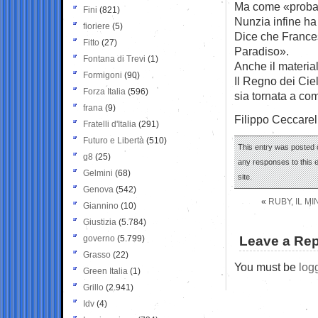
Ma come «probab
Fini
(821)
Nunzia infine ha 
fioriere
(5)
Dice che France
Fitto
(27)
Paradiso».
Fontana di Trevi
(1)
Anche il materia
Formigoni
(90)
Il Regno dei Ciel
Forza Italia
(596)
sia tornata a co
frana
(9)
Filippo Ceccarel
Fratelli d'Italia
(291)
Futuro e Libertà
(510)
This entry was posted 
g8
(25)
any responses to this 
Gelmini
(68)
site.
Genova
(542)
«
RUBY, IL M
Giannino
(10)
Giustizia
(5.784)
governo
(5.799)
Leave a Rep
Grasso
(22)
You must be
log
Green Italia
(1)
Grillo
(2.941)
Idv
(4)