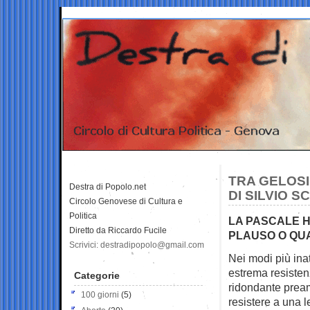
TRA GELOSI
Destra di Popolo.net
DI SILVIO 
Circolo Genovese di Cultura e
Politica
LA PASCALE H
Diretto da Riccardo Fucile
PLAUSO O QUA
Scrivici: destradipopolo@gmail.com
Nei modi più inat
estrema resisten
Categorie
ridondante prea
100 giorni
(5)
resistere a una l