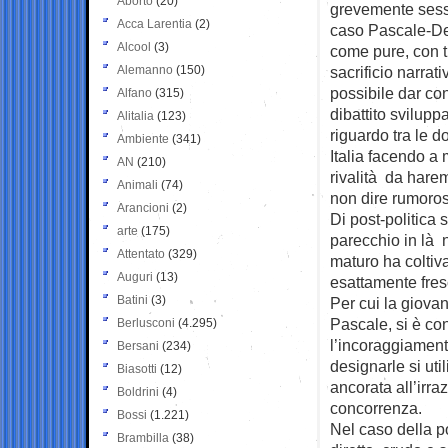
Aborto
(20)
grevemente sess
Acca Larentia
(2)
caso Pascale-De
Alcool
(3)
come pure, con t
Alemanno
(150)
sacrificio narrati
possibile dar co
Alfano
(315)
dibattito sviluppa
Alitalia
(123)
riguardo tra le 
Ambiente
(341)
Italia facendo a 
AN
(210)
rivalità da harem
Animali
(74)
non dire rumoroso
Arancioni
(2)
Di post-politica 
arte
(175)
parecchio in là n
Attentato
(329)
maturo ha coltiva
Auguri
(13)
esattamente fres
Batini
(3)
Per cui la giova
Pascale, si è co
Berlusconi
(4.295)
l’incoraggiament
Bersani
(234)
designarle si uti
Biasotti
(12)
ancorata all’irr
Boldrini
(4)
concorrenza.
Bossi
(1.221)
Nel caso della po
Brambilla
(38)