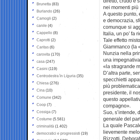
diretto, crudo e 
Brunetta
(83)
nei momenti più 
Burlando
(26)
A questo punto, e
Camogli
(2)
e democrazia, sf
canile
(4)
comunque si agg
Cappello
(8)
Italia, un po’ fa
Tale effetto mist
Caprotti
(2)
Giammanco (la «G
Caritas
(6)
Nunzia nella prim
carovita
(170)
una impegnativa 
casa
(247)
«la stragrande ma
Casini
(119)
D’altra parte, se
Centrodestra in Liguria
(35)
specchietti appar
Chiesa
(276)
più problematica
Cina
(10)
presidente, il no
Comune
(342)
questo appellativ
Coop
(7)
compagno».
Suo, s’intende, 
Cossiga
(7)
generale del part
Costume
(5.581)
La quale Pascale 
criminalità
(1.402)
lievemente melo
democratici e progressisti
(19)
Rizzotti, Debora