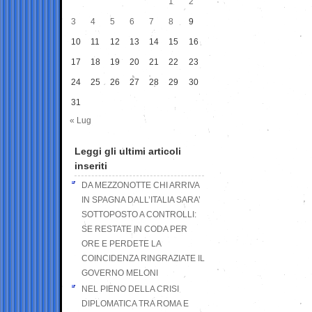
1
2
3
4
5
6
7
8
9
10
11
12
13
14
15
16
17
18
19
20
21
22
23
24
25
26
27
28
29
30
31
« Lug
Leggi gli ultimi articoli
inseriti
DA MEZZONOTTE CHI ARRIVA
IN SPAGNA DALL’ITALIA SARA’
SOTTOPOSTO A CONTROLLI:
SE RESTATE IN CODA PER
ORE E PERDETE LA
COINCIDENZA RINGRAZIATE IL
GOVERNO MELONI
NEL PIENO DELLA CRISI
DIPLOMATICA TRA ROMA E