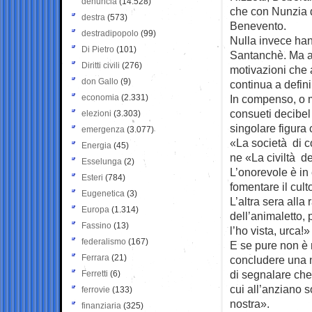
denuncia
(14.528)
che con Nunzia d
destra
(573)
Benevento.
destradipopolo
(99)
Nulla invece han
Di Pietro
(101)
Santanchè. Ma an
Diritti civili
(276)
motivazioni che 
don Gallo
(9)
continua a defini
economia
(2.331)
In compenso, o me
consueti decibel
elezioni
(3.303)
singolare figura 
emergenza
(3.077)
«La società di c
Energia
(45)
ne «La civiltà d
Esselunga
(2)
L’onorevole è in 
Esteri
(784)
fomentare il cul
Eugenetica
(3)
L’altra sera alla
Europa
(1.314)
dell’animaletto
Fassino
(13)
l’ho vista, urca
federalismo
(167)
E se pure non è 
Ferrara
(21)
concludere una no
di segnalare che 
Ferretti
(6)
cui all’anziano s
ferrovie
(133)
nostra».
finanziaria
(325)