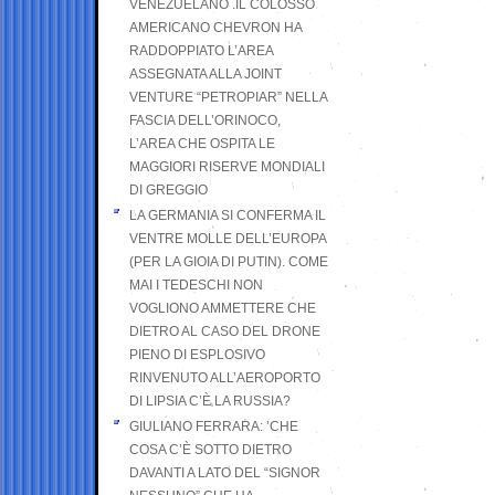
VENEZUELANO .IL COLOSSO
AMERICANO CHEVRON HA
RADDOPPIATO L’AREA
ASSEGNATA ALLA JOINT
VENTURE “PETROPIAR” NELLA
FASCIA DELL’ORINOCO,
L’AREA CHE OSPITA LE
MAGGIORI RISERVE MONDIALI
DI GREGGIO
LA GERMANIA SI CONFERMA IL
VENTRE MOLLE DELL’EUROPA
(PER LA GIOIA DI PUTIN). COME
MAI I TEDESCHI NON
VOGLIONO AMMETTERE CHE
DIETRO AL CASO DEL DRONE
PIENO DI ESPLOSIVO
RINVENUTO ALL’AEROPORTO
DI LIPSIA C’È LA RUSSIA?
GIULIANO FERRARA: ’CHE
COSA C’È SOTTO DIETRO
DAVANTI A LATO DEL “SIGNOR