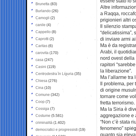
essere stato lo 
Brunetta
(83)
Altre informazio
Burlando
(26)
a Raqqa, roccafor
Camogli
(2)
prigionieri altri o
canile
(4)
Il silenzio stamp
Cappello
(8)
“delicatissima”, 
di inviare armi a
Caprotti
(2)
Ma è da registra
Caritas
(6)
Arabi, il quotidi
carovita
(170)
nord ovest della 
casa
(247)
rapitori “sarebbe
Casini
(119)
la liberazione”.
Centrodestra in Liguria
(35)
Ma l’allarme tra l
Chiesa
(276)
Il problema, per t
Cina
(10)
di origine musul
Comune
(342)
tornare come volo
Coop
(7)
fretta terrorismo
Ma la Siria è dive
Cossiga
(7)
aggregazione e a
Costume
(5.581)
“Non c’è stata ri
criminalità
(1.402)
fenomeno” spiega
democratici e progressisti
(19)
quanto sia elevat