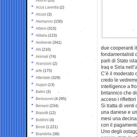
Aborto
(20)
Acca Larentia
(2)
Alcool
(3)
Alemanno
(150)
Alfano
(315)
Alitalia
(123)
Ambiente
(341)
due cooperanti it
AN
(210)
fondamentalisti d
Animali
(74)
parli di Stato isl
Arancioni
(2)
Iraq e Siria nell
arte
(175)
C’è il moderato 
Attentato
(329)
credo le vedremo
Auguri
(13)
intelligence a fr
Batini
(3)
britannico che d
acceso i riflettor
Berlusconi
(4.295)
Si tratta di venti
Bersani
(234)
una danese e una
Biasotti
(12)
mesi una decina d
Boldrini
(4)
con il pagamento 
Bossi
(1.221)
Uno degli ostaggi
Brambilla
(38)