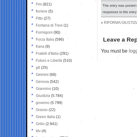
Fini
(821)
This entry was posted o
fioriere
(5)
responses to this entr
Fitto
(27)
«
RIFORMA GIUSTIZI
Fontana di Trevi
(1)
Formigoni
(90)
Leave a Rep
Forza Italia
(596)
frana
(9)
You must be
log
Fratelli d'Italia
(291)
Futuro e Libertà
(510)
g8
(25)
Gelmini
(68)
Genova
(542)
Giannino
(10)
Giustizia
(5.784)
governo
(5.799)
Grasso
(22)
Green Italia
(1)
Grillo
(2.941)
Idv
(4)