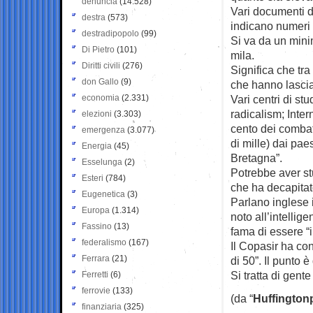
denuncia
(14.528)
Vari documenti di
destra
(573)
indicano numeri 
destradipopolo
(99)
Si va da un mini
Di Pietro
(101)
mila.
Diritti civili
(276)
Significa che tra 
don Gallo
(9)
che hanno lascia
economia
(2.331)
Vari centri di st
radicalism; Inter
elezioni
(3.303)
cento dei combat
emergenza
(3.077)
di mille) dai pa
Energia
(45)
Bretagna”.
Esselunga
(2)
Potrebbe aver st
Esteri
(784)
che ha decapitat
Eugenetica
(3)
Parlano inglese i
Europa
(1.314)
noto all’intellig
Fassino
(13)
fama di essere “i 
federalismo
(167)
Il Copasir ha con
Ferrara
(21)
di 50”. Il punto 
Si tratta di gent
Ferretti
(6)
ferrovie
(133)
(da “
Huffington
finanziaria
(325)