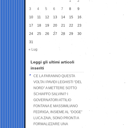
1
2
3
4
5
6
7
8
9
10
11
12
13
14
15
16
17
18
19
20
21
22
23
24
25
26
27
28
29
30
31
« Lug
Leggi gli ultimi articoli
inseriti
CE LA FARANNO QUESTA
VOLTA I PAVIDI LEGHISTI “DEL
NORD” A METTERE SOTTO
SCHIAFFO SALVINI? I
GOVERNATORI ATTILIO
FONTANA E MASSIMILIANO
FEDRIGA, INSIEME AL “DOGE”
LUCA ZAIA, SONO PRONTI A
FORMALIZZARE UNA