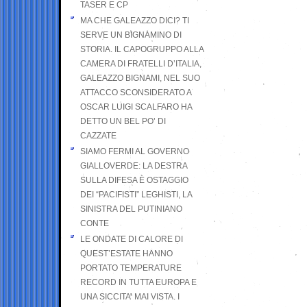
TASER E CP
MA CHE GALEAZZO DICI? TI
SERVE UN BIGNAMINO DI
STORIA. IL CAPOGRUPPO ALLA
CAMERA DI FRATELLI D’ITALIA,
GALEAZZO BIGNAMI, NEL SUO
ATTACCO SCONSIDERATO A
OSCAR LUIGI SCALFARO HA
DETTO UN BEL PO’ DI
CAZZATE
SIAMO FERMI AL GOVERNO
GIALLOVERDE: LA DESTRA
SULLA DIFESA È OSTAGGIO
DEI “PACIFISTI” LEGHISTI, LA
SINISTRA DEL PUTINIANO
CONTE
LE ONDATE DI CALORE DI
QUEST’ESTATE HANNO
PORTATO TEMPERATURE
RECORD IN TUTTA EUROPA E
UNA SICCITA’ MAI VISTA. I