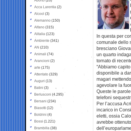
Aborto
(20)
Acca Larentia
(2)
Alcool
(3)
Alemanno
(150)
Alfano
(315)
Alitalia
(123)
In questa per co
Ambiente
(341)
comunale dello s
AN
(210)
bresciano Giovan
un quarto indaga
Animali
(74)
tornato di recente
Arancioni
(2)
“Abbiamo capito 
arte
(175)
disponibile a dar
Attentato
(329)
magari mettendo s
Auguri
(13)
agevolare la fuor
Batini
(3)
Queste le parole 
Berlusconi
(4.295)
telefoni sequestr
Bersani
(234)
Per l’accusa Acri
Biasotti
(12)
incarico in Cons
Boldrini
(4)
eletti, ossia Cal
Bossi
(1.221)
avrebbe ottenuto
dell’europarlame
Brambilla
(38)