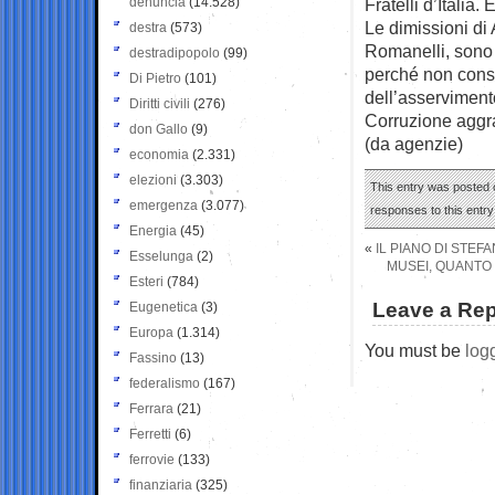
denuncia
(14.528)
Fratelli d’Italia
Le dimissioni di 
destra
(573)
Romanelli, sono p
destradipopolo
(99)
perché non cons
Di Pietro
(101)
dell’asservimento
Diritti civili
(276)
Corruzione aggra
don Gallo
(9)
(da agenzie)
economia
(2.331)
elezioni
(3.303)
This entry was posted 
emergenza
(3.077)
responses to this entr
Energia
(45)
«
IL PIANO DI STEF
Esselunga
(2)
MUSEI, QUANTO 
Esteri
(784)
Leave a Rep
Eugenetica
(3)
Europa
(1.314)
You must be
log
Fassino
(13)
federalismo
(167)
Ferrara
(21)
Ferretti
(6)
ferrovie
(133)
finanziaria
(325)