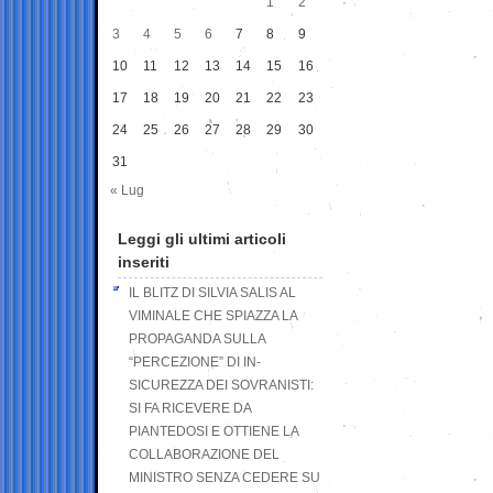
1
2
3
4
5
6
7
8
9
10
11
12
13
14
15
16
17
18
19
20
21
22
23
24
25
26
27
28
29
30
31
« Lug
Leggi gli ultimi articoli
inseriti
IL BLITZ DI SILVIA SALIS AL
VIMINALE CHE SPIAZZA LA
PROPAGANDA SULLA
“PERCEZIONE” DI IN-
SICUREZZA DEI SOVRANISTI:
SI FA RICEVERE DA
PIANTEDOSI E OTTIENE LA
COLLABORAZIONE DEL
MINISTRO SENZA CEDERE SU