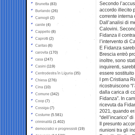
Secondo l’accusa
Brunetta
(83)
accordo illecito
Burlando
(26)
corrente interna 
Camogli
(2)
Dall’analisi di m
canile
(4)
Calovini. Secondo
Cappello
(8)
Fidanza il contrat
Caprotti
(2)
l’intervento di Ca
Caritas
(6)
E Fidanza sarebb
carovita
(170)
Brescia entrò pro
casa
(247)
inoltre, sono sta
inquirenti, sare
Casini
(119)
essere sostituito
Centrodestra in Liguria
(35)
I pm Cristiana R
Chiesa
(276)
ricostruiscono “l
Cina
(10)
dalla carica di c
Comune
(342)
Fidanza”. In cam
Coop
(7)
ricevuta da Fida
Cossiga
(7)
2021, quando era
Costume
(5.581)
“dell’incarico” 
criminalità
(1.402)
Il presunto acco
democratici e progressisti
(19)
riunioni tra gli