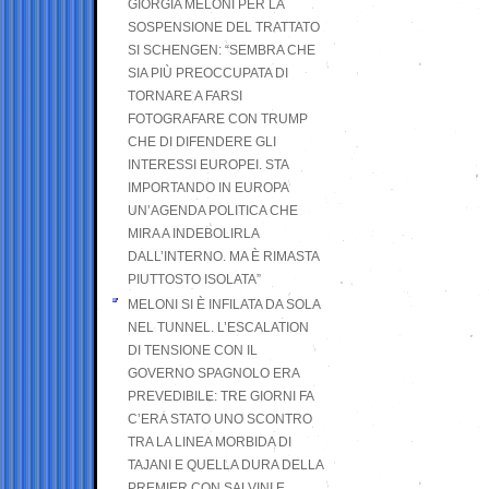
GIORGIA MELONI PER LA
SOSPENSIONE DEL TRATTATO
SI SCHENGEN: “SEMBRA CHE
SIA PIÙ PREOCCUPATA DI
TORNARE A FARSI
FOTOGRAFARE CON TRUMP
CHE DI DIFENDERE GLI
INTERESSI EUROPEI. STA
IMPORTANDO IN EUROPA
UN’AGENDA POLITICA CHE
MIRA A INDEBOLIRLA
DALL’INTERNO. MA È RIMASTA
PIUTTOSTO ISOLATA”
MELONI SI È INFILATA DA SOLA
NEL TUNNEL. L’ESCALATION
DI TENSIONE CON IL
GOVERNO SPAGNOLO ERA
PREVEDIBILE: TRE GIORNI FA
C’ERA STATO UNO SCONTRO
TRA LA LINEA MORBIDA DI
TAJANI E QUELLA DURA DELLA
PREMIER CON SALVINI E