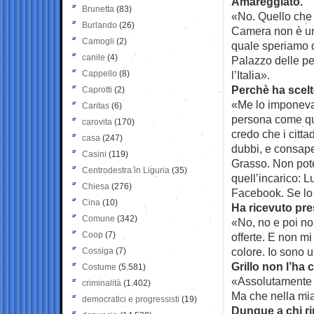
Amareggiato.
Brunetta
(83)
«No. Quello che è
Burlando
(26)
Camera non è un 
Camogli
(2)
quale speriamo d
canile
(4)
Palazzo delle pe
Cappello
(8)
l’Italia».
Perchè ha scel
Caprotti
(2)
«Me lo imponeva 
Caritas
(6)
persona come que
carovita
(170)
credo che i citta
casa
(247)
dubbi, e consape
Casini
(119)
Grasso. Non pote
Centrodestra in Liguria
(35)
quell’incarico: L
Chiesa
(276)
Facebook. Se lo 
Cina
(10)
Ha ricevuto pre
Comune
(342)
«No, no e poi no
Coop
(7)
offerte. E non mi
colore. Io sono u
Cossiga
(7)
Grillo non l’ha 
Costume
(5.581)
«Assolutamente 
criminalità
(1.402)
Ma che nella mia
democratici e progressisti
(19)
Dunque a chi ri