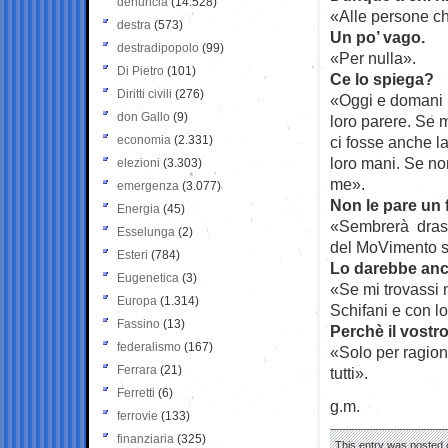
denuncia
(14.528)
«Alle persone ch
destra
(573)
Un po’ vago.
destradipopolo
(99)
«Per nulla».
Di Pietro
(101)
Ce lo spiega?
Diritti civili
(276)
«Oggi e domani m
don Gallo
(9)
loro parere. Se 
economia
(2.331)
ci fosse anche la
loro mani. Se no
elezioni
(3.303)
me».
emergenza
(3.077)
Non le pare un 
Energia
(45)
«Sembrerà drastic
Esselunga
(2)
del MoVimento si
Esteri
(784)
Lo darebbe anc
Eugenetica
(3)
«Se mi trovassi n
Europa
(1.314)
Schifani e con lo
Fassino
(13)
Perchè il vostro
federalismo
(167)
«Solo per ragion
Ferrara
(21)
tutti».
Ferretti
(6)
g.m.
ferrovie
(133)
finanziaria
(325)
This entry was posted o