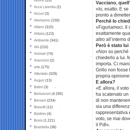
Aborto
(20)
Vacciano, quell
Acca Larentia
(2)
«Io, esatto. E s
Alcool
(3)
pronto a dimette
Alemanno
(150)
Perchè lo chied
«Figuriamoci. Il
Alfano
(315)
esattamente qua
Alitalia
(123)
altro all’interno
Ambiente
(341)
Però è stato lui 
AN
(210)
«Non so perchè l
Animali
(74)
chiederlo a lui. 
Arancioni
(2)
importa. Ci man
arte
(175)
Grillo non fosse 
Attentato
(329)
propria opinione
Auguri
(13)
E allora?
Batini
(3)
«E allora, il vot
ha scatenato un d
Berlusconi
(4.295)
di non mantenere 
Bersani
(234)
sia una differenz
Biasotti
(12)
rappresentativa 
Boldrini
(4)
voto, se mai dov
Bossi
(1.221)
il Pdl».
Brambilla
(38)