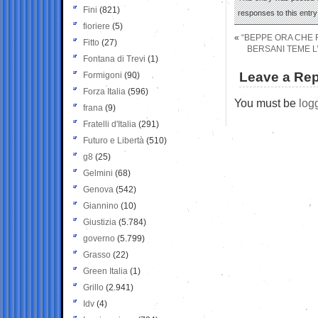
Fini
(821)
responses to this entr
fioriere
(5)
«
“BEPPE ORA CHE F
Fitto
(27)
BERSANI TEME L
Fontana di Trevi
(1)
Leave a Rep
Formigoni
(90)
Forza Italia
(596)
You must be
log
frana
(9)
Fratelli d'Italia
(291)
Futuro e Libertà
(510)
g8
(25)
Gelmini
(68)
Genova
(542)
Giannino
(10)
Giustizia
(5.784)
governo
(5.799)
Grasso
(22)
Green Italia
(1)
Grillo
(2.941)
Idv
(4)