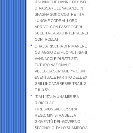
ITALIANI CHE HANNO DECISO
DI PASSARE LE VACANZE IN
SPAGNA SONO COSTRETTI A
LUNGHE CODE AL LORO
ARRIVO, CON PASSEGGERI
SCELTI A CASO O INTERI AEREI
CONTROLLATI
L’ITALIA RISCHIA DI RIMANERE
OSTAGGIO DEI FILO-PUTINIANI
VANNACCI E DI BATTISTA.
FUTURO NAZIONALE
VELEGGIA SOPRA IL 7% E UN
EVENTUALE PARTITO DELL’EX
GRILLINO VARREBBE TRA IL 2
E IL 3.5%
“DALL’ITALIA UNA MISURA
RIDICOLA E
IRRESPONSABILE”: SIRA
REGO, MINISTRA DELLA
GIOVENTÙ DEL GOVERNO
SPAGNOLO, FA LO SHAMPOO A