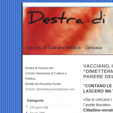
VACCIANO, 
Destra di Popolo.net
“DIMETTERM
Circolo Genovese di Cultura e
PARERE DE
Politica
Diretto da Riccardo Fucile
“CONTANO LE 
Scrivici: destradipopolo@gmail.com
LASCERO’ MA 
«Se si cercano i 
Categorie
l’avete trovato».
100 giorni
(5)
Cittadino-sena