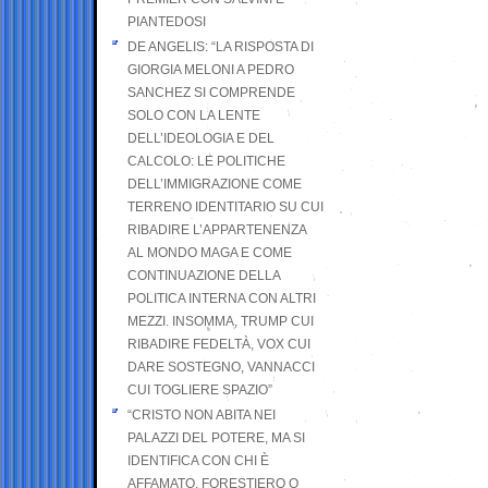
PIANTEDOSI
DE ANGELIS: “LA RISPOSTA DI
GIORGIA MELONI A PEDRO
SANCHEZ SI COMPRENDE
SOLO CON LA LENTE
DELL’IDEOLOGIA E DEL
CALCOLO: LE POLITICHE
DELL’IMMIGRAZIONE COME
TERRENO IDENTITARIO SU CUI
RIBADIRE L’APPARTENENZA
AL MONDO MAGA E COME
CONTINUAZIONE DELLA
POLITICA INTERNA CON ALTRI
MEZZI. INSOMMA, TRUMP CUI
RIBADIRE FEDELTÀ, VOX CUI
DARE SOSTEGNO, VANNACCI
CUI TOGLIERE SPAZIO”
“CRISTO NON ABITA NEI
PALAZZI DEL POTERE, MA SI
IDENTIFICA CON CHI È
AFFAMATO, FORESTIERO O