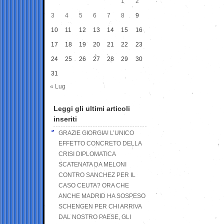
1
2
3
4
5
6
7
8
9
10
11
12
13
14
15
16
17
18
19
20
21
22
23
24
25
26
27
28
29
30
31
« Lug
Leggi gli ultimi articoli
inseriti
GRAZIE GIORGIA! L’UNICO
EFFETTO CONCRETO DELLA
CRISI DIPLOMATICA
SCATENATA DA MELONI
CONTRO SANCHEZ PER IL
CASO CEUTA? ORA CHE
ANCHE MADRID HA SOSPESO
SCHENGEN PER CHI ARRIVA
DAL NOSTRO PAESE, GLI