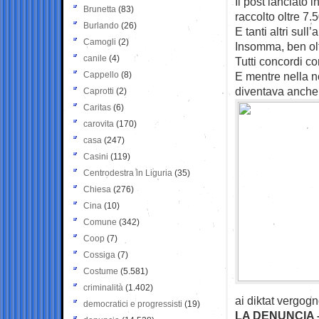
Il post lanciato 
Brunetta
(83)
raccolto oltre 7
Burlando
(26)
E tanti altri sull
Camogli
(2)
Insomma, ben olt
canile
(4)
Tutti concordi co
Cappello
(8)
E mentre nella n
diventava anche i
Caprotti
(2)
Caritas
(6)
carovita
(170)
casa
(247)
Casini
(119)
Centrodestra in Liguria
(35)
Chiesa
(276)
Cina
(10)
Comune
(342)
Coop
(7)
Cossiga
(7)
Costume
(5.581)
criminalità
(1.402)
ai diktat vergogn
democratici e progressisti
(19)
LA DENUNCIA 