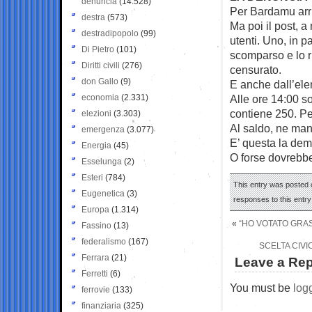
denuncia
(14.528)
Per Bardamu arri
destra
(573)
Ma poi il post, 
destradipopolo
(99)
utenti. Uno, in p
Di Pietro
(101)
scomparso e lo r
Diritti civili
(276)
censurato.
don Gallo
(9)
E anche dall’ele
economia
(2.331)
Alle ore 14:00 s
contiene 250. Pe
elezioni
(3.303)
Al saldo, ne ma
emergenza
(3.077)
E’ questa la dem
Energia
(45)
O forse dovrebbe
Esselunga
(2)
Esteri
(784)
This entry was posted o
Eugenetica
(3)
responses to this entr
Europa
(1.314)
«
“HO VOTATO GRAS
Fassino
(13)
federalismo
(167)
SCELTA CIV
Ferrara
(21)
Leave a Rep
Ferretti
(6)
You must be
log
ferrovie
(133)
finanziaria
(325)