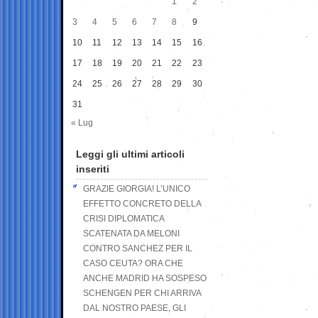
1
2
3
4
5
6
7
8
9
10
11
12
13
14
15
16
17
18
19
20
21
22
23
24
25
26
27
28
29
30
31
« Lug
Leggi gli ultimi articoli
inseriti
GRAZIE GIORGIA! L’UNICO
EFFETTO CONCRETO DELLA
CRISI DIPLOMATICA
SCATENATA DA MELONI
CONTRO SANCHEZ PER IL
CASO CEUTA? ORA CHE
ANCHE MADRID HA SOSPESO
SCHENGEN PER CHI ARRIVA
DAL NOSTRO PAESE, GLI