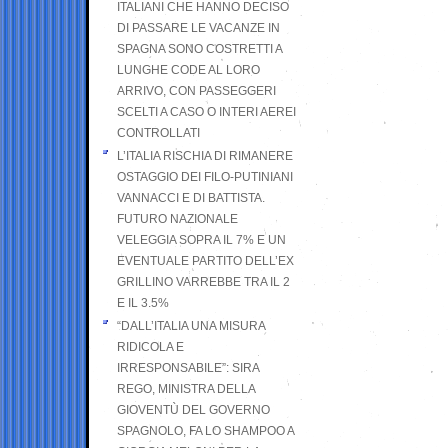
ITALIANI CHE HANNO DECISO
DI PASSARE LE VACANZE IN
SPAGNA SONO COSTRETTI A
LUNGHE CODE AL LORO
ARRIVO, CON PASSEGGERI
SCELTI A CASO O INTERI AEREI
CONTROLLATI
L’ITALIA RISCHIA DI RIMANERE
OSTAGGIO DEI FILO-PUTINIANI
VANNACCI E DI BATTISTA.
FUTURO NAZIONALE
VELEGGIA SOPRA IL 7% E UN
EVENTUALE PARTITO DELL’EX
GRILLINO VARREBBE TRA IL 2
E IL 3.5%
“DALL’ITALIA UNA MISURA
RIDICOLA E
IRRESPONSABILE”: SIRA
REGO, MINISTRA DELLA
GIOVENTÙ DEL GOVERNO
SPAGNOLO, FA LO SHAMPOO A