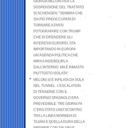
GIORGIA MELONI PER LA
SOSPENSIONE DEL TRATTATO
SI SCHENGEN: “SEMBRA CHE
SIA PIÙ PREOCCUPATA DI
TORNARE A FARSI
FOTOGRAFARE CON TRUMP
CHE DI DIFENDERE GLI
INTERESSI EUROPEI. STA
IMPORTANDO IN EUROPA
UN’AGENDA POLITICA CHE
MIRA A INDEBOLIRLA
DALL’INTERNO. MA È RIMASTA
PIUTTOSTO ISOLATA”
MELONI SI È INFILATA DA SOLA
NEL TUNNEL. L’ESCALATION
DI TENSIONE CON IL
GOVERNO SPAGNOLO ERA
PREVEDIBILE: TRE GIORNI FA
C’ERA STATO UNO SCONTRO
TRA LA LINEA MORBIDA DI
TAJANI E QUELLA DURA DELLA
PREMIER CON SALVINI E