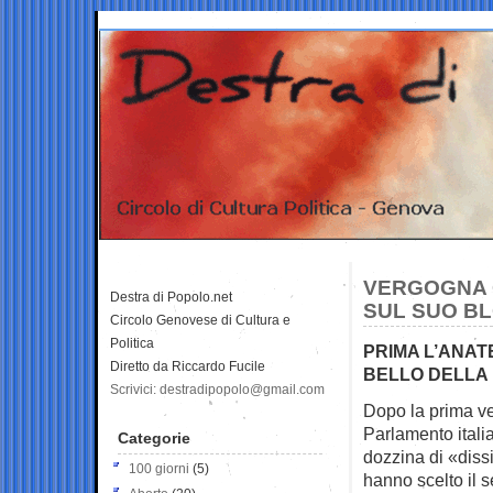
VERGOGNA G
Destra di Popolo.net
SUL SUO BLO
Circolo Genovese di Cultura e
Politica
PRIMA L’ANATE
Diretto da Riccardo Fucile
BELLO DELLA 
Scrivici: destradipopolo@gmail.com
Dopo la prima ve
Parlamento itali
Categorie
dozzina di «diss
100 giorni
(5)
hanno scelto il 