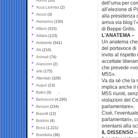
Aborto
(20)
dell’urna per con
Acca Larentia
(2)
all’elezione di 
Alcool
(3)
alla presidenza 
Alemanno
(150)
arriva via blog 
di Beppe Grillo.
Alfano
(315)
L’ANATEMA –
Alitalia
(123)
Un anatema che è
Ambiente
(341)
del portavoce di
AN
(210)
invito al rispetto
Animali
(74)
accettate libera
Arancioni
(2)
che prevede «vot
arte
(175)
M5S».
Attentato
(329)
Va da sè che la r
Auguri
(13)
implica anche il 
Batini
(3)
M5S riuniti, sen
violazioni del C
Berlusconi
(4.295)
parlamentare».
Bersani
(234)
Cioè, l’eventuale
Biasotti
(12)
parlamentari», c
Boldrini
(4)
orientarsi alla s
Bossi
(1.221)
IL DISSENSO –
Brambilla
(38)