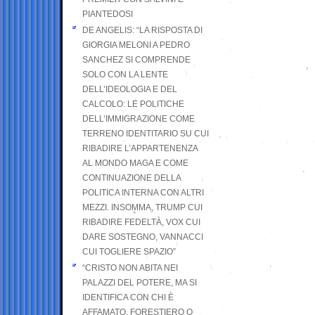
PIANTEDOSI
DE ANGELIS: “LA RISPOSTA DI
GIORGIA MELONI A PEDRO
SANCHEZ SI COMPRENDE
SOLO CON LA LENTE
DELL’IDEOLOGIA E DEL
CALCOLO: LE POLITICHE
DELL’IMMIGRAZIONE COME
TERRENO IDENTITARIO SU CUI
RIBADIRE L’APPARTENENZA
AL MONDO MAGA E COME
CONTINUAZIONE DELLA
POLITICA INTERNA CON ALTRI
MEZZI. INSOMMA, TRUMP CUI
RIBADIRE FEDELTÀ, VOX CUI
DARE SOSTEGNO, VANNACCI
CUI TOGLIERE SPAZIO”
“CRISTO NON ABITA NEI
PALAZZI DEL POTERE, MA SI
IDENTIFICA CON CHI È
AFFAMATO, FORESTIERO O