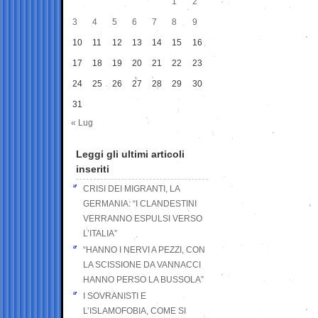
1
2
3
4
5
6
7
8
9
10
11
12
13
14
15
16
17
18
19
20
21
22
23
24
25
26
27
28
29
30
31
« Lug
Leggi gli ultimi articoli
inseriti
CRISI DEI MIGRANTI, LA
GERMANIA: “I CLANDESTINI
VERRANNO ESPULSI VERSO
L’ITALIA”
“HANNO I NERVI A PEZZI, CON
LA SCISSIONE DA VANNACCI
HANNO PERSO LA BUSSOLA”
I SOVRANISTI E
L’ISLAMOFOBIA, COME SI