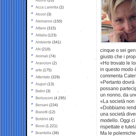
Aborto
(20)
Acca Larentia
(2)
Alcool
(3)
Alemanno
(150)
Alfano
(315)
Alitalia
(123)
Ambiente
(341)
AN
(210)
cinque o sei gen
giusto che i prop
Animali
(74)
«Ho trovato le lo
Arancioni
(2)
in questo modo è
arte
(175)
commenta Cateri
Attentato
(329)
«Pertanto dovrà 
Auguri
(13)
possano partecip
Batini
(3)
un nonno, da un
Berlusconi
(4.295)
«La società non 
Bersani
(234)
«Dobbiamo render
Biasotti
(12)
una società dive
Boldrini
(4)
modello. Oggi ci
Bossi
(1.221)
rispettate e tute
Ma le polemiche 
Brambilla
(38)