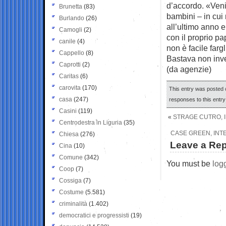
d’accordo. «Veni
Brunetta
(83)
bambini – in cui
Burlando
(26)
all’ultimo anno 
Camogli
(2)
con il proprio p
canile
(4)
non è facile farg
Cappello
(8)
Bastava non inve
Caprotti
(2)
(da agenzie)
Caritas
(6)
carovita
(170)
This entry was posted 
casa
(247)
responses to this entr
Casini
(119)
«
STRAGE CUTRO, I
Centrodestra in Liguria
(35)
CASE GREEN, INTER
Chiesa
(276)
Leave a Rep
Cina
(10)
Comune
(342)
You must be
log
Coop
(7)
Cossiga
(7)
Costume
(5.581)
criminalità
(1.402)
democratici e progressisti
(19)