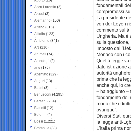
Aborto
(20)
fondamentali de
Acca Larentia
(2)
compromessi su q
Alcool
(3)
La presidente d
Alemanno
(150)
von der Leyen ri
Alfano
(315)
commento sulla l
Alitalia
(123)
Ungheria. Ma è st
Ambiente
(341)
sulla questione, 
AN
(210)
imposto dall’Uefa
Monaco con i col
Animali
(74)
Quella legge va 
Arancioni
(2)
dato istruzione a
arte
(175)
autorità unghere
Attentato
(329)
prima che la legge
Auguri
(13)
anche qui, io cre
Batini
(3)
– ha aggiunto – 
Berlusconi
(4.295)
fondamento dei no
Bersani
(234)
modo che i diritti
Biasotti
(12)
ovunque”.
Boldrini
(4)
Diversi Stati eur
Bossi
(1.221)
la legge anti-Lg
L’Italia prima no
Brambilla
(38)