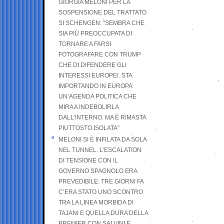
GIORGIA MELONI PER LA
SOSPENSIONE DEL TRATTATO
SI SCHENGEN: “SEMBRA CHE
SIA PIÙ PREOCCUPATA DI
TORNARE A FARSI
FOTOGRAFARE CON TRUMP
CHE DI DIFENDERE GLI
INTERESSI EUROPEI. STA
IMPORTANDO IN EUROPA
UN’AGENDA POLITICA CHE
MIRA A INDEBOLIRLA
DALL’INTERNO. MA È RIMASTA
PIUTTOSTO ISOLATA”
MELONI SI È INFILATA DA SOLA
NEL TUNNEL. L’ESCALATION
DI TENSIONE CON IL
GOVERNO SPAGNOLO ERA
PREVEDIBILE: TRE GIORNI FA
C’ERA STATO UNO SCONTRO
TRA LA LINEA MORBIDA DI
TAJANI E QUELLA DURA DELLA
PREMIER CON SALVINI E