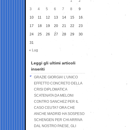
1
2
3
4
5
6
7
8
9
10
11
12
13
14
15
16
17
18
19
20
21
22
23
24
25
26
27
28
29
30
31
« Lug
Leggi gli ultimi articoli
inseriti
GRAZIE GIORGIA! L’UNICO
EFFETTO CONCRETO DELLA
CRISI DIPLOMATICA
SCATENATA DA MELONI
CONTRO SANCHEZ PER IL
CASO CEUTA? ORA CHE
ANCHE MADRID HA SOSPESO
SCHENGEN PER CHI ARRIVA
DAL NOSTRO PAESE, GLI