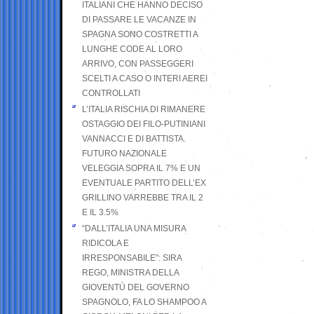
ITALIANI CHE HANNO DECISO
DI PASSARE LE VACANZE IN
SPAGNA SONO COSTRETTI A
LUNGHE CODE AL LORO
ARRIVO, CON PASSEGGERI
SCELTI A CASO O INTERI AEREI
CONTROLLATI
L’ITALIA RISCHIA DI RIMANERE
OSTAGGIO DEI FILO-PUTINIANI
VANNACCI E DI BATTISTA.
FUTURO NAZIONALE
VELEGGIA SOPRA IL 7% E UN
EVENTUALE PARTITO DELL’EX
GRILLINO VARREBBE TRA IL 2
E IL 3.5%
“DALL’ITALIA UNA MISURA
RIDICOLA E
IRRESPONSABILE”: SIRA
REGO, MINISTRA DELLA
GIOVENTÙ DEL GOVERNO
SPAGNOLO, FA LO SHAMPOO A