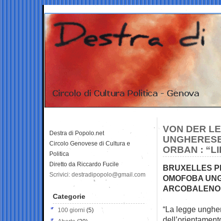
VON DER L
Destra di Popolo.net
UNGHERESE,
Circolo Genovese di Cultura e
ORBAN : “LI
Politica
Diretto da Riccardo Fucile
BRUXELLES PR
Scrivici: destradipopolo@gmail.com
OMOFOBA UNG
ARCOBALENO,
Categorie
“La legge unghe
100 giorni
(5)
dell’orientamento