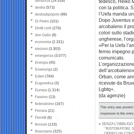
denuncia
(14.528)
tedesco, Heiko M
con la politica. S
destra
(573)
l’Uefa manda un 
destradipopolo
(99)
Dopo Juventus e 
Di Pietro
(101)
arcobaleno il pro
Diritti civili
(276)
colori sullo sta
don Gallo
(9)
ungherese, l’org
economia
(2.331)
«Per la Uefa l’a
elezioni
(3.303)
fermo impegno pe
emergenza
(3.077)
comunicato.
Energia
(45)
L’organizzazione 
Esselunga
(2)
dell’arcobaleno»
Orban, come annu
Esteri
(784)
ricevute da Bruxe
Eugenetica
(3)
Lgbtq+.
Europa
(1.314)
(da agenzie)
Fassino
(13)
federalismo
(167)
This entry was posted 
Ferrara
(21)
responses to this entr
Ferretti
(6)
«
SENZA L’OBBLIGO
ferrovie
(133)
“RISTORATORI, 
finanziaria
(325)
OFFRO UN CONT