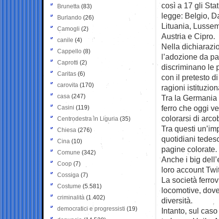
così a 17 gli Sta
Brunetta
(83)
legge: Belgio, D
Burlando
(26)
Lituania, Lussem
Camogli
(2)
Austria e Cipro.
canile
(4)
Nella dichiarazi
Cappello
(8)
l’adozione da p
Caprotti
(2)
discriminano le p
Caritas
(6)
con il pretesto di
carovita
(170)
ragioni istituzio
casa
(247)
Tra la Germania e
ferro che oggi ve
Casini
(119)
colorarsi di arco
Centrodestra in Liguria
(35)
Tra questi un’imp
Chiesa
(276)
quotidiani tede
Cina
(10)
pagine colorate.
Comune
(342)
Anche i big del
Coop
(7)
loro account Twi
Cossiga
(7)
La società ferro
Costume
(5.581)
locomotive, dove
criminalità
(1.402)
diversità.
democratici e progressisti
(19)
Intanto, sul caso