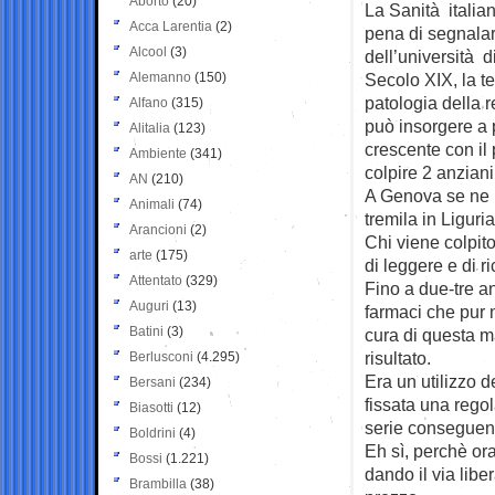
Aborto
(20)
La Sanità italia
Acca Larentia
(2)
pena di segnalar
Alcool
(3)
dell’università 
Alemanno
(150)
Secolo XIX, la t
patologia della r
Alfano
(315)
può insorgere a 
Alitalia
(123)
crescente con il 
Ambiente
(341)
colpire 2 anziani
AN
(210)
A Genova se ne p
Animali
(74)
tremila in Liguri
Arancioni
(2)
Chi viene colpit
arte
(175)
di leggere e di 
Attentato
(329)
Fino a due-tre an
Auguri
(13)
farmaci che pur 
Batini
(3)
cura di questa 
risultato.
Berlusconi
(4.295)
Era un utilizzo d
Bersani
(234)
fissata una rego
Biasotti
(12)
serie conseguen
Boldrini
(4)
Eh sì, perchè ora
Bossi
(1.221)
dando il via libe
Brambilla
(38)