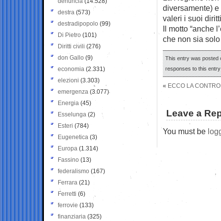
denuncia
(14.528)
diversamente) e c
destra
(573)
valeri i suoi diritti
destradipopolo
(99)
Il motto “anche l
Di Pietro
(101)
che non sia solo
Diritti civili
(276)
don Gallo
(9)
This entry was posted o
economia
(2.331)
responses to this entr
elezioni
(3.303)
«
ECCO LA CONTROF
emergenza
(3.077)
Energia
(45)
Leave a Rep
Esselunga
(2)
Esteri
(784)
You must be
log
Eugenetica
(3)
Europa
(1.314)
Fassino
(13)
federalismo
(167)
Ferrara
(21)
Ferretti
(6)
ferrovie
(133)
finanziaria
(325)