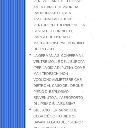
VENEZUELANO .IL COLOSSO
AMERICANO CHEVRON HA
RADDOPPIATO L’AREA
ASSEGNATA ALLA JOINT
VENTURE “PETROPIAR” NELLA
FASCIA DELL’ORINOCO,
L’AREA CHE OSPITA LE
MAGGIORI RISERVE MONDIALI
DI GREGGIO
LA GERMANIA SI CONFERMA IL
VENTRE MOLLE DELL’EUROPA
(PER LA GIOIA DI PUTIN). COME
MAI I TEDESCHI NON
VOGLIONO AMMETTERE CHE
DIETRO AL CASO DEL DRONE
PIENO DI ESPLOSIVO
RINVENUTO ALL’AEROPORTO
DI LIPSIA C’È LA RUSSIA?
GIULIANO FERRARA: ’CHE
COSA C’È SOTTO DIETRO
DAVANTI A LATO DEL “SIGNOR