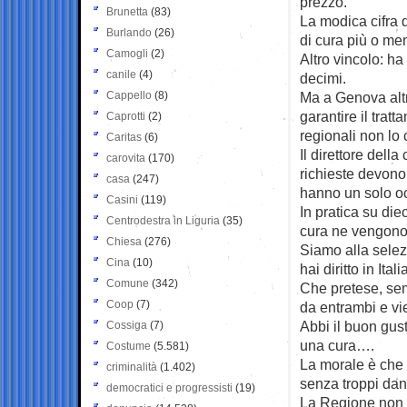
prezzo.
Brunetta
(83)
La modica cifra d
Burlando
(26)
di cura più o me
Camogli
(2)
Altro vincolo: ha
canile
(4)
decimi.
Cappello
(8)
Ma a Genova altr
garantire il tratt
Caprotti
(2)
regionali non lo
Caritas
(6)
Il direttore della
carovita
(170)
richieste devono 
casa
(247)
hanno un solo oc
Casini
(119)
In pratica su die
Centrodestra in Liguria
(35)
cura ne vengono
Chiesa
(276)
Siamo alla selez
Cina
(10)
hai diritto in Ital
Comune
(342)
Che pretese, sem
Coop
(7)
da entrambi e vi
Abbi il buon gus
Cossiga
(7)
una cura….
Costume
(5.581)
La morale è che 
criminalità
(1.402)
senza troppi dann
democratici e progressisti
(19)
La Regione non h