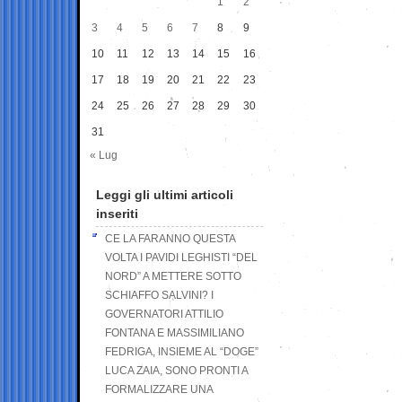
1
2
3
4
5
6
7
8
9
10
11
12
13
14
15
16
17
18
19
20
21
22
23
24
25
26
27
28
29
30
31
« Lug
Leggi gli ultimi articoli
inseriti
CE LA FARANNO QUESTA
VOLTA I PAVIDI LEGHISTI “DEL
NORD” A METTERE SOTTO
SCHIAFFO SALVINI? I
GOVERNATORI ATTILIO
FONTANA E MASSIMILIANO
FEDRIGA, INSIEME AL “DOGE”
LUCA ZAIA, SONO PRONTI A
FORMALIZZARE UNA