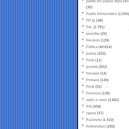
partito del popolo della libe
(30)
Partito Democratico
(1.034)
PD
(1.188)
PdL
(2.781)
pedofilia
(25)
Pensioni
(129)
Politica
(40.814)
polizia
(253)
Porto
(12)
povertà
(502)
Presepe
(14)
Primarie
(149)
Prodi
(52)
Provincia
(139)
radici e valori
(3.682)
RAI
(359)
rapine
(37)
Razzismo
(1.410)
Referendum
(200)