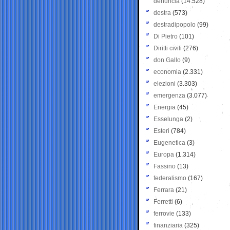
denuncia
(14.528)
destra
(573)
destradipopolo
(99)
Di Pietro
(101)
Diritti civili
(276)
don Gallo
(9)
economia
(2.331)
elezioni
(3.303)
emergenza
(3.077)
Energia
(45)
Esselunga
(2)
Esteri
(784)
Eugenetica
(3)
Europa
(1.314)
Fassino
(13)
federalismo
(167)
Ferrara
(21)
Ferretti
(6)
ferrovie
(133)
finanziaria
(325)