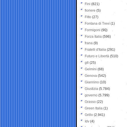
Fini
(821)
fioriere
(5)
Fitto
(27)
Fontana di Trevi
(1)
Formigoni
(90)
Forza Italia
(596)
frana
(9)
Fratelli d'Italia
(291)
Futuro e Libertà
(510)
g8
(25)
Gelmini
(68)
Genova
(542)
Giannino
(10)
Giustizia
(5.784)
governo
(5.799)
Grasso
(22)
Green Italia
(1)
Grillo
(2.941)
Idv
(4)