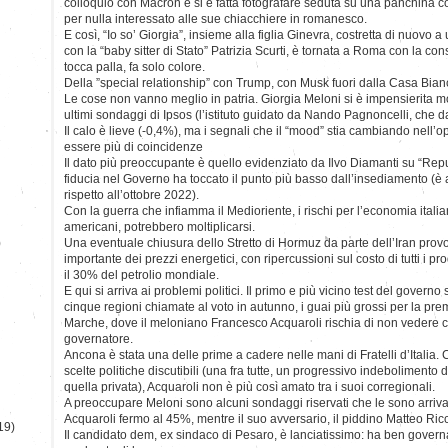
colloquio con Macron e si è fatta fotografare seduta su una panchina 
per nulla interessato alle sue chiacchiere in romanesco.
E così, “Io so’ Giorgia”, insieme alla figlia Ginevra, costretta di nuovo 
con la “baby sitter di Stato” Patrizia Scurti, è tornata a Roma con la c
tocca palla, fa solo colore.
Della ”special relationship” con Trump, con Musk fuori dalla Casa Bianc
Le cose non vanno meglio in patria. Giorgia Meloni si è impensierita mol
ultimi sondaggi di Ipsos (l’istituto guidato da Nando Pagnoncelli, che da
Il calo è lieve (-0,4%), ma i segnali che il “mood” stia cambiando nell’
essere più di coincidenze
Il dato più preoccupante è quello evidenziato da Ilvo Diamanti su “Repu
fiducia nel Governo ha toccato il punto più basso dall’insediamento (è
rispetto all’ottobre 2022).
Con la guerra che infiamma il Medioriente, i rischi per l’economia itali
americani, potrebbero moltiplicarsi.
)
Una eventuale chiusura dello Stretto di Hormuz da parte dell’Iran pr
importante dei prezzi energetici, con ripercussioni sul costo di tutti i prodot
il 30% del petrolio mondiale.
E qui si arriva ai problemi politici. Il primo e più vicino test del governo
cinque regioni chiamate al voto in autunno, i guai più grossi per la pre
Marche, dove il meloniano Francesco Acquaroli rischia di non vedere c
governatore.
Ancona è stata una delle prime a cadere nelle mani di Fratelli d’Italia.
scelte politiche discutibili (una fra tutte, un progressivo indebolimento 
quella privata), Acquaroli non è più così amato tra i suoi corregionali.
A preoccupare Meloni sono alcuni sondaggi riservati che le sono arrivat
Acquaroli fermo al 45%, mentre il suo avversario, il piddino Matteo Ricci
19)
Il candidato dem, ex sindaco di Pesaro, è lanciatissimo: ha ben governa