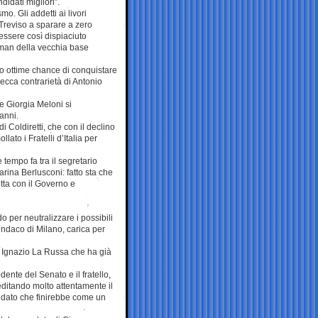
idati migliori”.
o. Gli addetti ai livori
 Treviso a sparare a zero
essere così dispiaciuto
ntman della vecchia base
o ottime chance di conquistare
ecca contrarietà di Antonio
se Giorgia Meloni si
anni.
i Coldiretti, che con il declino
ato i Fratelli d’Italia per
tempo fa tra il segretario
ina Berlusconi: fatto sta che
otta con il Governo e
 per neutralizzare i possibili
 sindaco di Milano, carica per
on Ignazio La Russa che ha già
dente del Senato e il fratello,
ditando molto attentamente il
didato che finirebbe come un