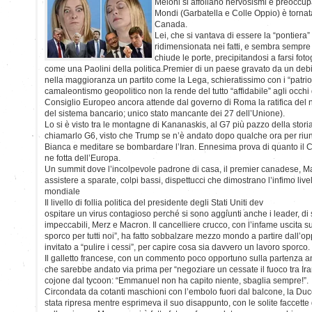
Meloni si affollano nervosismi e preoccup
Mondi (Garbatella e Colle Oppio) è tornat
Canada.
Lei, che si vantava di essere la “pontiera”
ridimensionata nei fatti, e sembra sempre 
chiude le porte, precipitandosi a farsi fot
come una Paolini della politica.Premier di un paese gravato da un deb
nella maggioranza un partito come la Lega, schieratissimo con i “patriot
camaleontismo geopolitico non la rende del tutto “affidabile” agli occhi
Consiglio Europeo ancora attende dal governo di Roma la ratifica del
del sistema bancario; unico stato mancante dei 27 dell’Unione).
Lo si è visto tra le montagne di Kananaskis, al G7 più pazzo della storia
chiamarlo G6, visto che Trump se n’è andato dopo qualche ora per riunir
Bianca e meditare se bombardare l’Iran. Ennesima prova di quanto il 
ne fotta dell’Europa.
Un summit dove l’incolpevole padrone di casa, il premier canadese, M
assistere a sparate, colpi bassi, dispettucci che dimostrano l’infimo livell
mondiale
Il livello di follia politica del presidente degli Stati Uniti dev
ospitare un virus contagioso perché si sono aggiunti anche i leader, di
impeccabili, Merz e Macron. Il cancelliere crucco, con l’infame uscita su 
sporco per tutti noi”, ha fatto sobbalzare mezzo mondo a partire dall’o
invitato a “pulire i cessi”, per capire cosa sia davvero un lavoro sporco.
Il galletto francese, con un commento poco opportuno sulla partenza an
che sarebbe andato via prima per “negoziare un cessate il fuoco tra Iran 
cojone dal tycoon: “Emmanuel non ha capito niente, sbaglia sempre!”.
Circondata da cotanti maschioni con l’embolo fuori dal balcone, la Duce
stata ripresa mentre esprimeva il suo disappunto, con le solite faccette