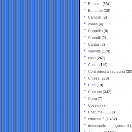
Brunetta
(83)
Burlando
(26)
Camogli
(2)
canile
(4)
Cappello
(8)
Caprotti
(2)
Caritas
(6)
carovita
(170)
casa
(247)
Casini
(119)
Centrodestra in Liguria
(35
Chiesa
(276)
Cina
(10)
Comune
(342)
Coop
(7)
Cossiga
(7)
Costume
(5.581)
criminalità
(1.402)
democratici e progressisti
(