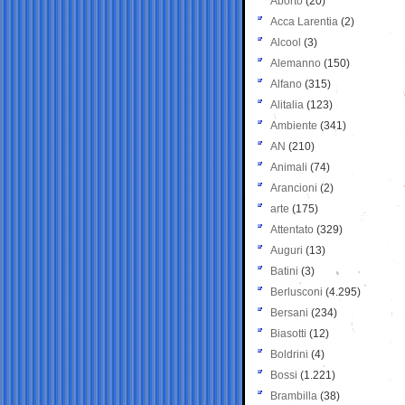
Aborto
(20)
Acca Larentia
(2)
Alcool
(3)
Alemanno
(150)
Alfano
(315)
Alitalia
(123)
Ambiente
(341)
AN
(210)
Animali
(74)
Arancioni
(2)
arte
(175)
Attentato
(329)
Auguri
(13)
Batini
(3)
Berlusconi
(4.295)
Bersani
(234)
Biasotti
(12)
Boldrini
(4)
Bossi
(1.221)
Brambilla
(38)