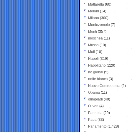
Mattarella
(60)
Meloni
(14)
Milano
(300)
Montezemolo
(7)
Monti
(357)
moschea
(11)
Musso
(10)
Muti
(10)
Napoli
(319)
Napolitano
(220)
no global
(5)
notte bianca
(3)
Nuovo Centrodestra
(2)
Obama
(11)
olimpiadi
(40)
Oliveri
(4)
Pannella
(29)
Papa
(33)
Parlamento
(1.428)