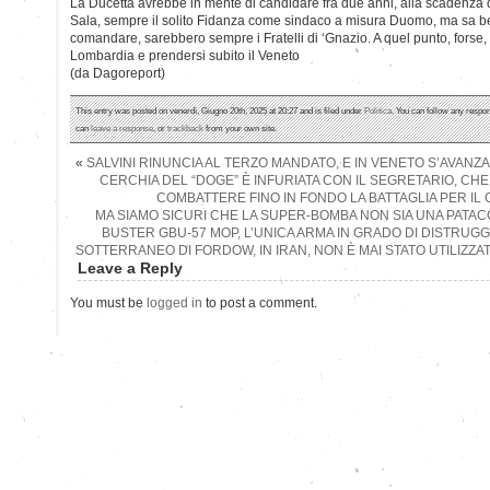
La Ducetta avrebbe in mente di candidare fra due anni, alla scadenza
Sala, sempre il solito Fidanza come sindaco a misura Duomo, ma sa ben
comandare, sarebbero sempre i Fratelli di ‘Gnazio. A quel punto, forse, 
Lombardia e prendersi subito il Veneto
(da Dagoreport)
This entry was posted on venerdì, Giugno 20th, 2025 at 20:27 and is filed under
Politica
. You can follow any respon
can
leave a response
, or
trackback
from your own site.
«
SALVINI RINUNCIA AL TERZO MANDATO, E IN VENETO S’AVANZA 
CERCHIA DEL “DOGE” È INFURIATA CON IL SEGRETARIO, C
COMBATTERE FINO IN FONDO LA BATTAGLIA PER I
MA SIAMO SICURI CHE LA SUPER-BOMBA NON SIA UNA PATA
BUSTER GBU-57 MOP, L’UNICA ARMA IN GRADO DI DISTRUG
SOTTERRANEO DI FORDOW, IN IRAN, NON È MAI STATO UTILIZZAT
Leave a Reply
You must be
logged in
to post a comment.