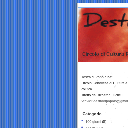
Destra di Popolo.net
Circolo Genovese di Cultura e
Politica
Diretto da Riccardo Fucile
Scrivici: destradipopolo@gma
Categorie
100 giorni
(5)