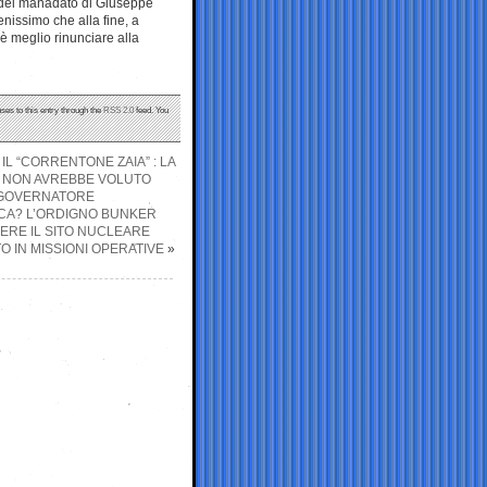
 del manadato di Giuseppe
issimo che alla fine, a
è meglio rinunciare alla
ses to this entry through the
RSS 2.0
feed. You
IL “CORRENTONE ZAIA” : LA
HE NON AVREBBE VOLUTO
L GOVERNATORE
CCA? L’ORDIGNO BUNKER
GERE IL SITO NUCLEARE
O IN MISSIONI OPERATIVE
»