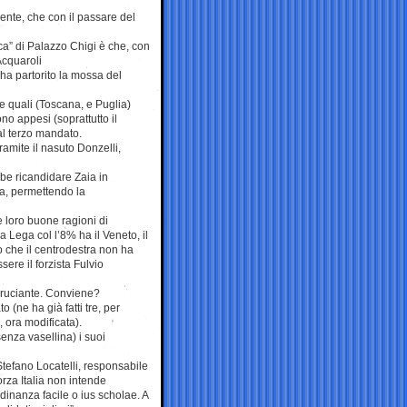
ente, che con il passare del
ica” di Palazzo Chigi è che, con
Acquaroli
 ha partorito la mossa del
e quali (Toscana, e Puglia)
o appesi (soprattutto il
al terzo mandato.
amite il nasuto Donzelli,
bbe ricandidare Zaia in
a, permettendo la
le loro buone ragioni di
 Lega col l’8% ha il Veneto, il
o che il centrodestra non ha
ere il forzista Fulvio
 bruciante. Conviene?
 (ne ha già fatti tre, per
 ora modificata).
senza vasellina) i suoi
Stefano Locatelli, responsabile
rza Italia non intende
adinanza facile o ius scholae. A