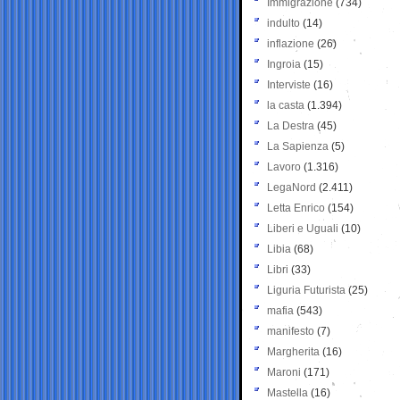
Immigrazione
(734)
indulto
(14)
inflazione
(26)
Ingroia
(15)
Interviste
(16)
la casta
(1.394)
La Destra
(45)
La Sapienza
(5)
Lavoro
(1.316)
LegaNord
(2.411)
Letta Enrico
(154)
Liberi e Uguali
(10)
Libia
(68)
Libri
(33)
Liguria Futurista
(25)
mafia
(543)
manifesto
(7)
Margherita
(16)
Maroni
(171)
Mastella
(16)