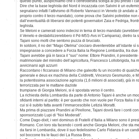
questo punto, auspichiamo che il centrodestra scelga al più presto i cand
Dire che la base leghista del Nord è incazzata con Salvini è un eufemism
segnalano infatti l’attivismo di Roberto Vannacci in Veneto (è andato a
proprio contro il terzo mandato), come prova che Salvini potrebbe non 
dall’eventualità di liberarsi dei potenti governatori Zaia e Fedriga, fro
leghista.
Se Meloni e camerati sono indecisi in tema di terzo mandato (avrebber
il Veneto e destabilizzerebbero il Pd-M5S-Avs in Campania), dietro la s
Tajani sono molti che sentono puzza di bruciato.
In soldoni, il no del “Mago Otelma” ciociaro diventerebbe all’istante sì 
impegnasse a concedere a Forza Italia la Regione Lombardia, tra due 
Tajani avrebbe già in tasca il “suo” nome: Ettore Prandini, il presidente d
matrimoniale del ministro dell’agricoltura, Francesco Lollobrigida, ha moll
avvicinarsi agli azzurri
Raccontano i ficcanaso di Milano che galeotto fu un incontro di qualche 
generale e deus ex machina della Coldiretti, Vincenzo Gesmundo, e Mar
la potentissima associazione agricola (1,6 milioni di associati), già in r
terrorizzata per le mattane daziste
trumpiane di Giorgia Meloni, si è spostata verso il centro.
La richiesta della Lombardia da parte di Antonio Tajani è anche un modo
sfidanti interni al partito: è per questo che non vuole per Forza Italia il
cui si è subito fatta avanti l’immarcescibile Letizia Moratti.
Ma prima di piazzare Prandini al Pirellone, Tajani dovrà fare i conti c
sponsorizzato Lupi di “Noi Moderati”.
Come Dago-dixit, i veri dominus di Fratelli d’Italia a Milano sono il presi
Romano. Con loro sta facendo i conti anche Giorgia Meloni, che sta me
da farsi in Lombardia, dove il suo fedelissimo Carlo Fidanza è un can
sol boccone tra le fauci dei La Russa Bros.