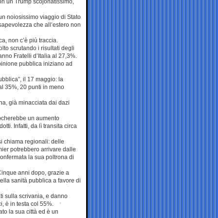
con un Trump scojonatissimo,
a un noiosissimo viaggio di Stato
onsapevolezza che all’estero non
a, non c’è più traccia.
to scrutando i risultati degli
nno Fratelli d’Italia al 27,3%.
opinione pubblica iniziano ad
bblica”, il 17 maggio: la
 al 35%, 20 punti in meno
ana, già minacciata dai dazi
ovocherebbe un aumento
ti. Infatti, da lì transita circa
 si chiama regionali: delle
mier potrebbero arrivare dalle
onfermata la sua poltrona di
 Cinque anni dopo, grazie a
della sanità pubblica a favore di
i sulla scrivania, e danno
, è in testa col 55%.
to la sua città ed è un