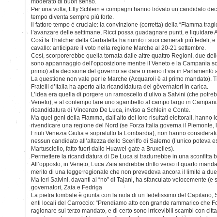
moderato di buon senso.
Per una volta, Elly Schlein e compagni hanno trovato un candidato dec
tempo diventa sempre più forte.
Il fattore tempo è cruciale: la convinzione (corretta) della “Fiamma trag
l’avanzare delle settimane, Ricci possa guadagnare punti, e liquidare 
Così la Thatcher della Garbatella ha riunito i suoi camerati più fedeli, e
cavallo: anticipare il voto nella regione Marche al 20-21 settembre.
Così, scorporerebbe quella tornata dalle altre quattro Regioni, due dell
sono appannaggio dell’opposizione mentre il Veneto e la Campania son
primo) alla decisione del governo se dare o meno il via in Parlamento 
La questione non vale per le Marche (Acquaroli è al primo mandato). Tr
Fratelli d’Italia ha aperto alla ricandidatura dei governatori in carica.
L’idea era quella di porgere un ramoscello d’ulivo a Salvini (che potre
Veneto), e al contempo fare uno sgambetto al campo largo in Campani
ricandidatura di Vincenzo De Luca, inviso a Schlein e Conte.
Ma quei geni della Fiamma, dall’alto dei loro risultati elettorali, hanno 
rivendicare una regione del Nord (se Forza Italia governa il Piemonte, la
Friuli Venezia Giulia e sopratutto la Lombardia), non hanno considerat
nessun candidato all’altezza dello Sceriffo di Salerno (l’unico poteva ess
Martusciello, fatto fuori dallo Huawei-gate a Bruxelles).
Permettere la ricandidatura di De Luca si tradurrebbe in una sconfitta
All’opposto, in Veneto, Luca Zaia andrebbe dritto verso il quarto mandato
merito di una legge regionale che non prevedeva ancora il limite a due,
Ma ieri Salvini, davanti al “no” di Tajani, ha sfanculato velocemente (e 
governatori, Zaia e Fedriga
La pietra tombale è giunta con la nota di un fedelissimo del Capitano, 
enti locali del Carroccio: “Prendiamo atto con grande rammarico che Fo
ragionare sul terzo mandato, e di certo sono irricevibili scambi con citt