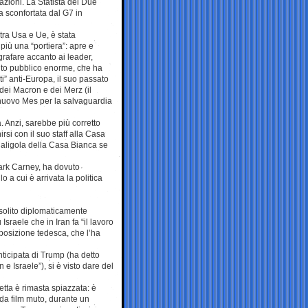
azioni. La Statista dei Due
a sconfortata dal G7 in
 tra Usa e Ue, è stata
più una “portiera”: apre e
ografare accanto ai leader,
ito pubblico enorme, che ha
i” anti-Europa, il suo passato
 dei Macron e dei Merz (il
 nuovo Mes per la salvaguardia
. Anzi, sarebbe più corretto
si con il suo staff alla Casa
Caligola della Casa Bianca se
ark Carney, ha dovuto
o a cui è arrivata la politica
 solito diplomaticamente
Israele che in Iran fa “il lavoro
pposizione tedesca, che l’ha
ticipata di Trump (ha detto
e Israele”), si è visto dare del
tta è rimasta spiazzata: è
 da film muto, durante un