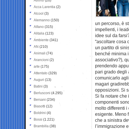
Aborto
(20)
Acca Larentia
(2)
Alcool
(3)
Alemanno
(150)
un percorso, è st
Alfano
(315)
impellenti, i lea
Alitalia
(123)
idee sul da farsi
Ambiente
(341)
“ascoltare cosa d
AN
(210)
un partito di sin
benché minima in
Animali
(74)
associativo?), 
Arancioni
(2)
prendendo appunt
arte
(175)
pari grado degli
Attentato
(329)
comunicarlo agli 
Auguri
(13)
magari gradirebb
Batini
(3)
opposizioni. Si 
Berlusconi
(4.295)
Si fa notare che
Bersani
(234)
componenti sono 
Biasotti
(12)
molto differenti i
Boldrini
(4)
esigente. Meno f
Bossi
(1.221)
che a sinistra d
l’immigrazione e 
Brambilla
(38)