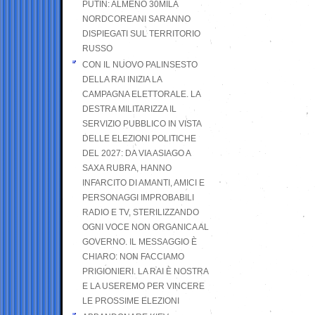
PUTIN: ALMENO 30MILA
NORDCOREANI SARANNO
DISPIEGATI SUL TERRITORIO
RUSSO
CON IL NUOVO PALINSESTO
DELLA RAI INIZIA LA
CAMPAGNA ELETTORALE. LA
DESTRA MILITARIZZA IL
SERVIZIO PUBBLICO IN VISTA
DELLE ELEZIONI POLITICHE
DEL 2027: DA VIA ASIAGO A
SAXA RUBRA, HANNO
INFARCITO DI AMANTI, AMICI E
PERSONAGGI IMPROBABILI
RADIO E TV, STERILIZZANDO
OGNI VOCE NON ORGANICA AL
GOVERNO. IL MESSAGGIO È
CHIARO: NON FACCIAMO
PRIGIONIERI. LA RAI È NOSTRA
E LA USEREMO PER VINCERE
LE PROSSIME ELEZIONI