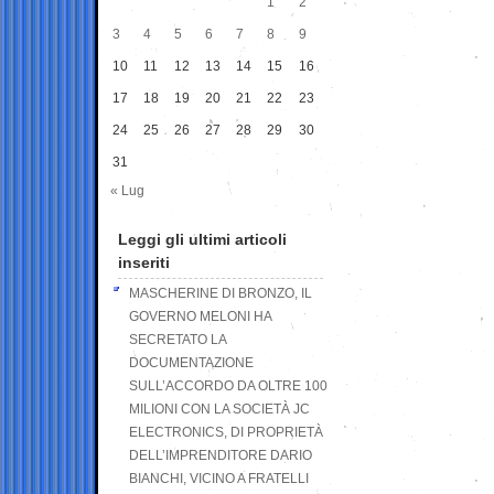
1
2
3
4
5
6
7
8
9
10
11
12
13
14
15
16
17
18
19
20
21
22
23
24
25
26
27
28
29
30
31
« Lug
Leggi gli ultimi articoli
inseriti
MASCHERINE DI BRONZO, IL
GOVERNO MELONI HA
SECRETATO LA
DOCUMENTAZIONE
SULL’ACCORDO DA OLTRE 100
MILIONI CON LA SOCIETÀ JC
ELECTRONICS, DI PROPRIETÀ
DELL’IMPRENDITORE DARIO
BIANCHI, VICINO A FRATELLI