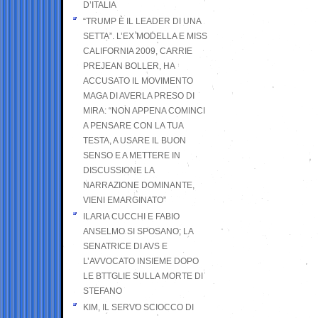
D’ITALIA
“TRUMP È IL LEADER DI UNA
SETTA”. L’EX MODELLA E MISS
CALIFORNIA 2009, CARRIE
PREJEAN BOLLER, HA
ACCUSATO IL MOVIMENTO
MAGA DI AVERLA PRESO DI
MIRA: “NON APPENA COMINCI
A PENSARE CON LA TUA
TESTA, A USARE IL BUON
SENSO E A METTERE IN
DISCUSSIONE LA
NARRAZIONE DOMINANTE,
VIENI EMARGINATO”
ILARIA CUCCHI E FABIO
ANSELMO SI SPOSANO; LA
SENATRICE DI AVS E
L’AVVOCATO INSIEME DOPO
LE BTTGLIE SULLA MORTE DI
STEFANO
KIM, IL SERVO SCIOCCO DI