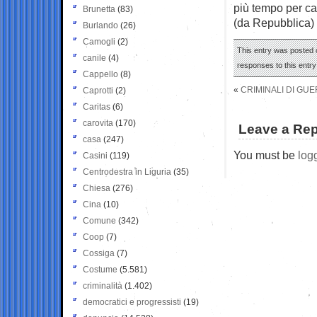
più tempo per capi
Brunetta
(83)
(da Repubblica)
Burlando
(26)
Camogli
(2)
This entry was posted 
canile
(4)
responses to this entr
Cappello
(8)
«
CRIMINALI DI GU
Caprotti
(2)
Caritas
(6)
carovita
(170)
Leave a Rep
casa
(247)
You must be
log
Casini
(119)
Centrodestra in Liguria
(35)
Chiesa
(276)
Cina
(10)
Comune
(342)
Coop
(7)
Cossiga
(7)
Costume
(5.581)
criminalità
(1.402)
democratici e progressisti
(19)