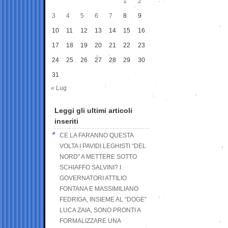
1
2
3
4
5
6
7
8
9
10
11
12
13
14
15
16
17
18
19
20
21
22
23
24
25
26
27
28
29
30
31
« Lug
Leggi gli ultimi articoli
inseriti
CE LA FARANNO QUESTA
VOLTA I PAVIDI LEGHISTI “DEL
NORD” A METTERE SOTTO
SCHIAFFO SALVINI? I
GOVERNATORI ATTILIO
FONTANA E MASSIMILIANO
FEDRIGA, INSIEME AL “DOGE”
LUCA ZAIA, SONO PRONTI A
FORMALIZZARE UNA