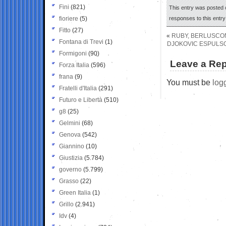
Fini
(821)
This entry was posted 
fioriere
(5)
responses to this entr
Fitto
(27)
«
RUBY, BERLUSCONI
Fontana di Trevi
(1)
DJOKOVIC ESPULSO
Formigoni
(90)
Leave a Rep
Forza Italia
(596)
frana
(9)
You must be
log
Fratelli d'Italia
(291)
Futuro e Libertà
(510)
g8
(25)
Gelmini
(68)
Genova
(542)
Giannino
(10)
Giustizia
(5.784)
governo
(5.799)
Grasso
(22)
Green Italia
(1)
Grillo
(2.941)
Idv
(4)