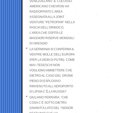
VENEZUELANO .IL COLOSSO
AMERICANO CHEVRON HA
RADDOPPIATO L’AREA
ASSEGNATA ALLA JOINT
VENTURE “PETROPIAR” NELLA
FASCIA DELL’ORINOCO,
L’AREA CHE OSPITA LE
MAGGIORI RISERVE MONDIALI
DI GREGGIO
LA GERMANIA SI CONFERMA IL
VENTRE MOLLE DELL’EUROPA
(PER LA GIOIA DI PUTIN). COME
MAI I TEDESCHI NON
VOGLIONO AMMETTERE CHE
DIETRO AL CASO DEL DRONE
PIENO DI ESPLOSIVO
RINVENUTO ALL’AEROPORTO
DI LIPSIA C’È LA RUSSIA?
GIULIANO FERRARA: ’CHE
COSA C’È SOTTO DIETRO
DAVANTI A LATO DEL “SIGNOR