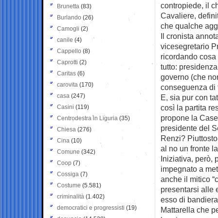
contropiede, il 
Brunetta
(83)
Cavaliere, definit
Burlando
(26)
che qualche agge
Camogli
(2)
Il cronista annota
canile
(4)
vicesegretario P
Cappello
(8)
ricordando cosa 
Caprotti
(2)
tutto: presidenz
Caritas
(6)
governo (che no
carovita
(170)
conseguenza di t
casa
(247)
E, sia pur con ta
così la partita r
Casini
(119)
propone la Casel
Centrodestra in Liguria
(35)
presidente del 
Chiesa
(276)
Renzi? Piuttosto
Cina
(10)
al no un fronte la
Comune
(342)
Iniziativa, però, 
Coop
(7)
impegnato a mette
Cossiga
(7)
anche il mitico 
Costume
(5.581)
presentarsi alle 
criminalità
(1.402)
esso di bandiera
democratici e progressisti
(19)
Mattarella che pe