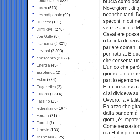
denuncia
(14.528)
brucia come poss
Nove giorni, di q
destra
(573)
neanche tanti. Be
destradipopolo
(99)
specchi in cui ne
Di Pietro
(101)
vere: Salvini e M
Diritti civili
(276)
Cavaliere possa 
don Gallo
(9)
o fa finta di pe
economia
(2.331)
parlare domani, n
elezioni
(3.303)
per natura. E qu
emergenza
(3.077)
che consenta un
Energia
(45)
L’unico che però
Esselunga
(2)
giorno fa non cr
partito egemone 
Esteri
(784)
E, in un senso o 
Eugenetica
(3)
ci si divideva su
Europa
(1.314)
Ovvero: la vitali
Fassino
(13)
Palazzo che gira
federalismo
(167)
dalla pandemia. 
Ferrara
(21)
giorni, è: impote
Ferretti
(6)
Come sensazione, 
ferrovie
(133)
(da Huffingtonpo
finanziaria
(325)