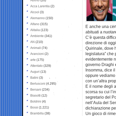
Aborto
(20)
Acca Larentia
(2)
Alcool
(3)
Alemanno
(150)
Alfano
(315)
E anche una cert
Alitalia
(123)
abituati a nuotar
Ambiente
(341)
C’è questa diffic
AN
(210)
direzione di oggi
Quirinale, dove ha
Animali
(74)
legislatura” che 
Arancioni
(2)
evidentemente no
arte
(175)
governo Draghi e
Attentato
(329)
Insomma, dice il
Auguri
(13)
oppure vediamo s
Batini
(3)
con un’altra pro
Berlusconi
(4.295)
E il nome degli 
Bersani
(234)
scorsa su cui l’i
Biasotti
(12)
segretario del P
Boldrini
(4)
nell’Aula del Sen
Bossi
(1.221)
dichiarazione pe
Un gioco di rimes
Brambilla
(38)