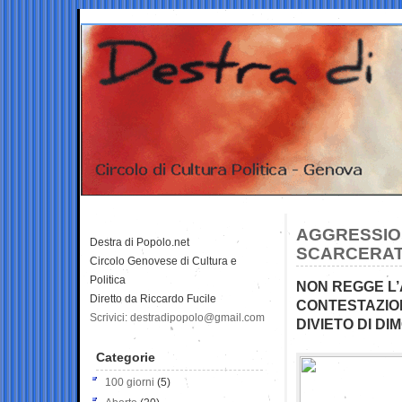
AGGRESSIO
Destra di Popolo.net
SCARCERATI 
Circolo Genovese di Cultura e
Politica
NON REGGE L’
Diretto da Riccardo Fucile
CONTESTAZION
Scrivici: destradipopolo@gmail.com
DIVIETO DI D
Categorie
100 giorni
(5)