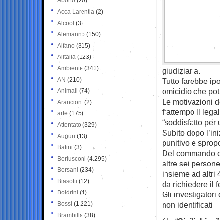
Aborto
(20)
Acca Larentia
(2)
Alcool
(3)
Alemanno
(150)
Alfano
(315)
Alitalia
(123)
Ambiente
(341)
giudiziaria.
AN
(210)
Tutto farebbe ipo
omicidio che potr
Animali
(74)
Le motivazioni d
Arancioni
(2)
frattempo il lega
arte
(175)
“soddisfatto per 
Attentato
(329)
Subito dopo l’in
Auguri
(13)
punitivo e sprop
Batini
(3)
Del commando che
Berlusconi
(4.295)
altre sei persone
Bersani
(234)
insieme ad altri 
Biasotti
(12)
da richiedere il 
Boldrini
(4)
Gli investigatori
Bossi
(1.221)
non identificati
Brambilla
(38)