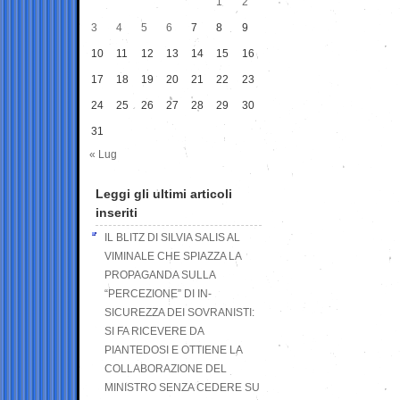
1
2
3
4
5
6
7
8
9
10
11
12
13
14
15
16
17
18
19
20
21
22
23
24
25
26
27
28
29
30
31
« Lug
Leggi gli ultimi articoli
inseriti
IL BLITZ DI SILVIA SALIS AL
VIMINALE CHE SPIAZZA LA
PROPAGANDA SULLA
“PERCEZIONE” DI IN-
SICUREZZA DEI SOVRANISTI:
SI FA RICEVERE DA
PIANTEDOSI E OTTIENE LA
COLLABORAZIONE DEL
MINISTRO SENZA CEDERE SU