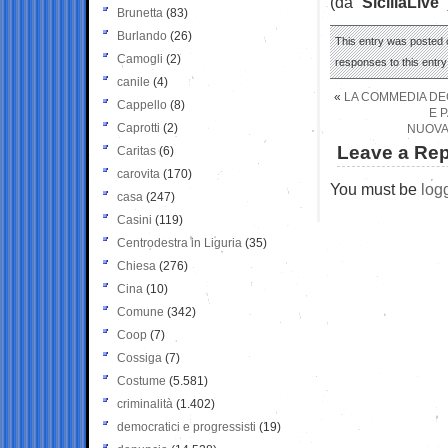
(da “
SiciliaLive”
Brunetta
(83)
Burlando
(26)
This entry was posted o
Camogli
(2)
responses to this entr
canile
(4)
«
LA COMMEDIA DEG
Cappello
(8)
E 
Caprotti
(2)
NUOVA
Leave a Rep
Caritas
(6)
carovita
(170)
You must be
log
casa
(247)
Casini
(119)
Centrodestra in Liguria
(35)
Chiesa
(276)
Cina
(10)
Comune
(342)
Coop
(7)
Cossiga
(7)
Costume
(5.581)
criminalità
(1.402)
democratici e progressisti
(19)