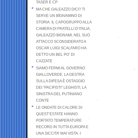
TASER E CP
MA CHE GALEAZZO DICI? TI
SERVE UN BIGNAMINO DI
STORIA. IL CAPOGRUPPO ALLA
CAMERA DI FRATELLI D’ITALIA,
GALEAZZO BIGNAMI, NEL SUO
ATTACCO SCONSIDERATO A
OSCAR LUIGI SCALFARO HA
DETTO UN BEL PO’ DI
CAZZATE
SIAMO FERMI AL GOVERNO
GIALLOVERDE: LA DESTRA
SULLA DIFESA È OSTAGGIO
DEI “PACIFISTI” LEGHISTI, LA
SINISTRA DEL PUTINIANO
CONTE
LE ONDATE DI CALORE DI
QUEST’ESTATE HANNO
PORTATO TEMPERATURE
RECORD IN TUTTA EUROPA E
UNA SICCITA’ MAI VISTA. I