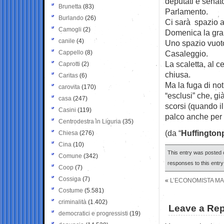
deputati e senator
Brunetta
(83)
Parlamento.
Burlando
(26)
Ci sarà spazio a
Camogli
(2)
Domenica la gran
canile
(4)
Uno spazio vuoto 
Cappello
(8)
Casaleggio.
La scaletta, al c
Caprotti
(2)
chiusa.
Caritas
(6)
Ma la fuga di no
carovita
(170)
“esclusi” che, già
casa
(247)
scorsi (quando i
Casini
(119)
palco anche per 
Centrodestra in Liguria
(35)
(da “
Huffington
Chiesa
(276)
Cina
(10)
This entry was posted 
Comune
(342)
responses to this entr
Coop
(7)
Cossiga
(7)
«
L’ECONOMISTA MAZ
Costume
(5.581)
criminalità
(1.402)
Leave a Rep
democratici e progressisti
(19)