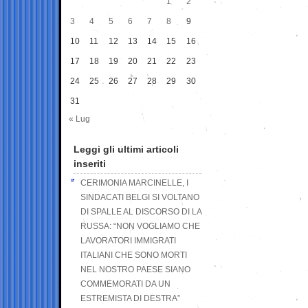
1
2
3
4
5
6
7
8
9
10
11
12
13
14
15
16
17
18
19
20
21
22
23
24
25
26
27
28
29
30
31
« Lug
Leggi gli ultimi articoli
inseriti
CERIMONIA MARCINELLE, I
SINDACATI BELGI SI VOLTANO
DI SPALLE AL DISCORSO DI LA
RUSSA: “NON VOGLIAMO CHE
LAVORATORI IMMIGRATI
ITALIANI CHE SONO MORTI
NEL NOSTRO PAESE SIANO
COMMEMORATI DA UN
ESTREMISTA DI DESTRA”