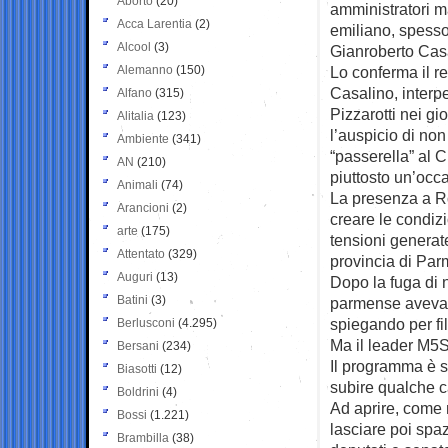
Aborto
(20)
amministratori m
Acca Larentia
(2)
emiliano, spesso
Alcool
(3)
Gianroberto Cas
Alemanno
(150)
Lo conferma il 
Casalino, interpe
Alfano
(315)
Pizzarotti nei gi
Alitalia
(123)
l’auspicio di non 
Ambiente
(341)
“passerella” al 
AN
(210)
piuttosto un’occa
Animali
(74)
La presenza a R
Arancioni
(2)
creare le condiz
arte
(175)
tensioni generate
Attentato
(329)
provincia di Par
Auguri
(13)
Dopo la fuga di no
Batini
(3)
parmense aveva i
spiegando per fi
Berlusconi
(4.295)
Ma il leader M5S
Bersani
(234)
Il programma è s
Biasotti
(12)
subire qualche 
Boldrini
(4)
Ad aprire, come 
Bossi
(1.221)
lasciare poi spaz
Brambilla
(38)