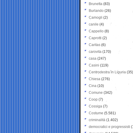
Brunetta
(83)
Burlando
(26)
Camogli
(2)
canile
(4)
Cappello
(8)
Caprotti
(2)
Caritas
(6)
carovita
(170)
casa
(247)
Casini
(119)
Centrodestra in Liguria
(35
Chiesa
(276)
Cina
(10)
Comune
(342)
Coop
(7)
Cossiga
(7)
Costume
(5.581)
criminalità
(1.402)
democratici e progressisti
(