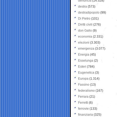
denuncia
(14.528)
destra
(573)
destradipopolo
(99)
Di Pietro
(101)
Diritti civili
(276)
don Gallo
(9)
economia
(2.331)
elezioni
(3.303)
emergenza
(3.077)
Energia
(45)
Esselunga
(2)
Esteri
(784)
Eugenetica
(3)
Europa
(1.314)
Fassino
(13)
federalismo
(167)
Ferrara
(21)
Ferretti
(6)
ferrovie
(133)
finanziaria
(325)