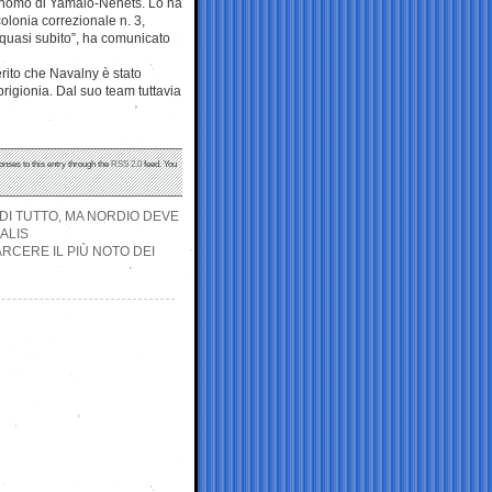
tonomo di Yamalo-Nenets. Lo ha
 colonia correzionale n. 3,
quasi subito”, ha comunicato
erito che Navalny è stato
rigionia. Dal suo team tuttavia
onses to this entry through the
RSS 2.0
feed. You
DI TUTTO, MA NORDIO DEVE
ALIS
RCERE IL PIÙ NOTO DEI