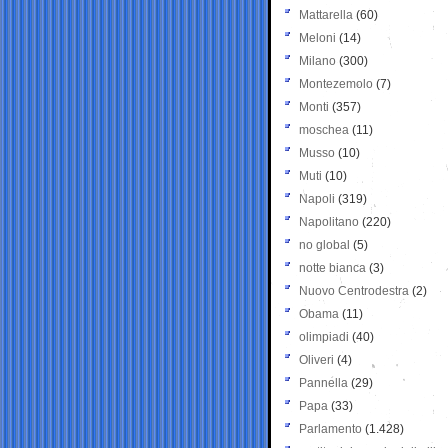
Mattarella
(60)
Meloni
(14)
Milano
(300)
Montezemolo
(7)
Monti
(357)
moschea
(11)
Musso
(10)
Muti
(10)
Napoli
(319)
Napolitano
(220)
no global
(5)
notte bianca
(3)
Nuovo Centrodestra
(2)
Obama
(11)
olimpiadi
(40)
Oliveri
(4)
Pannella
(29)
Papa
(33)
Parlamento
(1.428)