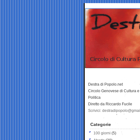
Destra di Popolo.net
Circolo Genovese di Cultura e
Politica
Diretto da Riccardo Fucile
Scrivici: destradipopolo@gma
Categorie
100 giorni
(5)