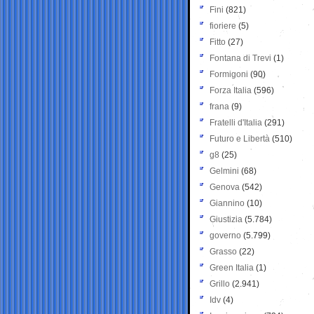
Fini
(821)
fioriere
(5)
Fitto
(27)
Fontana di Trevi
(1)
Formigoni
(90)
Forza Italia
(596)
frana
(9)
Fratelli d'Italia
(291)
Futuro e Libertà
(510)
g8
(25)
Gelmini
(68)
Genova
(542)
Giannino
(10)
Giustizia
(5.784)
governo
(5.799)
Grasso
(22)
Green Italia
(1)
Grillo
(2.941)
Idv
(4)