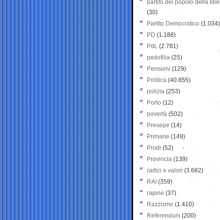
partito del popolo della libe
(30)
Partito Democratico
(1.034)
PD
(1.188)
PdL
(2.781)
pedofilia
(25)
Pensioni
(129)
Politica
(40.855)
polizia
(253)
Porto
(12)
povertà
(502)
Presepe
(14)
Primarie
(149)
Prodi
(52)
Provincia
(139)
radici e valori
(3.682)
RAI
(359)
rapine
(37)
Razzismo
(1.410)
Referendum
(200)