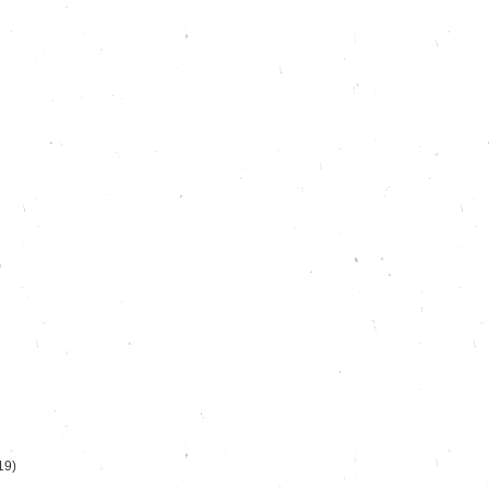
)
19)