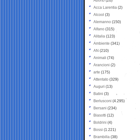
Aborto
(20)
Acca Larentia
(2)
Alcool
(3)
Alemanno
(150)
Alfano
(315)
Alitalia
(123)
Ambiente
(341)
AN
(210)
Animali
(74)
Arancioni
(2)
arte
(175)
Attentato
(329)
Auguri
(13)
Batini
(3)
Berlusconi
(4.295)
Bersani
(234)
Biasotti
(12)
Boldrini
(4)
Bossi
(1.221)
Brambilla
(38)