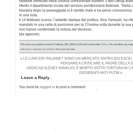
sarebbe verificato nella colonia correzionale numero 3 dell’Okrug au
riferito il dipartimento locale del servizio penitenziario federale. “Nella
Navalny dopo la passeggiata si è sentito male e ha perso conoscenza 
in una nota.
Il 14 febbraio scorso, l’addetto stampa del politico, Kira Yarmysh, ha rif
mandato in una cella di punizione per la 27esima volta durante la sua p
non hanno confermato la notizia del decesso.
(da agenzie)
This entry was posted on venerdì, Febbraio 16th, 2024 at 12:43 and is filed under
Politica
. You can follow any resp
can
leave a response
, or
trackback
from your own site.
«
LE CARCERI ITALIANE? SONO UN MERCATO: ENTRA (ED ESCE) 
PENSARE A CRITICARE IL PADRE DELLA S
ADDIO AD ALEXEY NAVALNY, È MORTO SOTTO TORTURA IN CA
DISSIDENTI ANTI PUTIN
»
Leave a Reply
You must be
logged in
to post a comment.