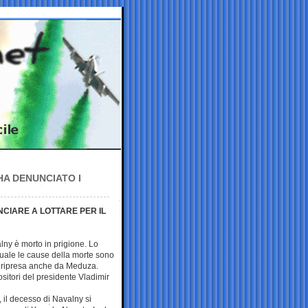
HA DENUNCIATO I
CIARE A LOTTARE PER IL
lny è morto in prigione. Lo
quale le cause della morte sono
ta ripresa anche da Meduza.
ositori del presidente Vladimir
 il decesso di Navalny si