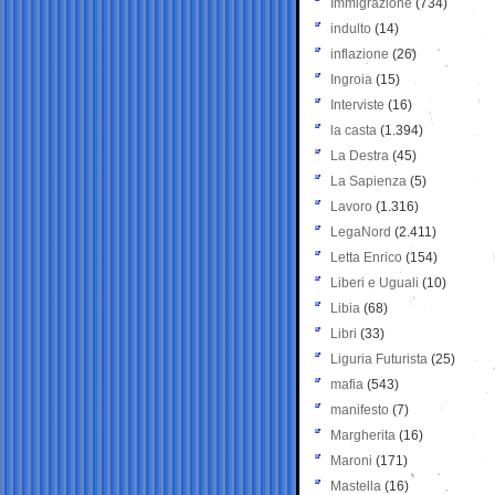
Immigrazione
(734)
indulto
(14)
inflazione
(26)
Ingroia
(15)
Interviste
(16)
la casta
(1.394)
La Destra
(45)
La Sapienza
(5)
Lavoro
(1.316)
LegaNord
(2.411)
Letta Enrico
(154)
Liberi e Uguali
(10)
Libia
(68)
Libri
(33)
Liguria Futurista
(25)
mafia
(543)
manifesto
(7)
Margherita
(16)
Maroni
(171)
Mastella
(16)