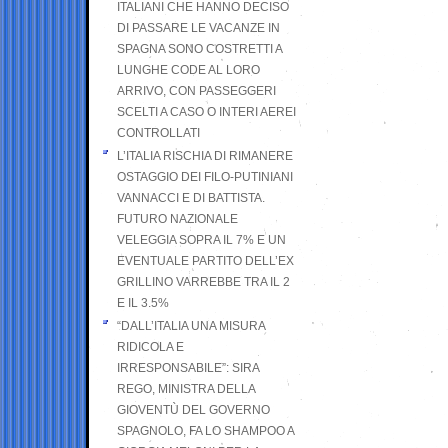
ITALIANI CHE HANNO DECISO
DI PASSARE LE VACANZE IN
SPAGNA SONO COSTRETTI A
LUNGHE CODE AL LORO
ARRIVO, CON PASSEGGERI
SCELTI A CASO O INTERI AEREI
CONTROLLATI
L’ITALIA RISCHIA DI RIMANERE
OSTAGGIO DEI FILO-PUTINIANI
VANNACCI E DI BATTISTA.
FUTURO NAZIONALE
VELEGGIA SOPRA IL 7% E UN
EVENTUALE PARTITO DELL’EX
GRILLINO VARREBBE TRA IL 2
E IL 3.5%
“DALL’ITALIA UNA MISURA
RIDICOLA E
IRRESPONSABILE”: SIRA
REGO, MINISTRA DELLA
GIOVENTÙ DEL GOVERNO
SPAGNOLO, FA LO SHAMPOO A