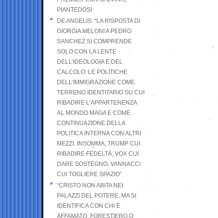
PIANTEDOSI
DE ANGELIS: “LA RISPOSTA DI
GIORGIA MELONI A PEDRO
SANCHEZ SI COMPRENDE
SOLO CON LA LENTE
DELL’IDEOLOGIA E DEL
CALCOLO: LE POLITICHE
DELL’IMMIGRAZIONE COME
TERRENO IDENTITARIO SU CUI
RIBADIRE L’APPARTENENZA
AL MONDO MAGA E COME
CONTINUAZIONE DELLA
POLITICA INTERNA CON ALTRI
MEZZI. INSOMMA, TRUMP CUI
RIBADIRE FEDELTÀ, VOX CUI
DARE SOSTEGNO, VANNACCI
CUI TOGLIERE SPAZIO”
“CRISTO NON ABITA NEI
PALAZZI DEL POTERE, MA SI
IDENTIFICA CON CHI È
AFFAMATO, FORESTIERO O