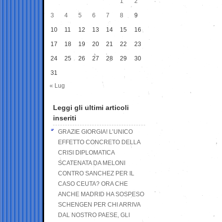
1
2
3
4
5
6
7
8
9
10
11
12
13
14
15
16
17
18
19
20
21
22
23
24
25
26
27
28
29
30
31
« Lug
Leggi gli ultimi articoli
inseriti
GRAZIE GIORGIA! L’UNICO
EFFETTO CONCRETO DELLA
CRISI DIPLOMATICA
SCATENATA DA MELONI
CONTRO SANCHEZ PER IL
CASO CEUTA? ORA CHE
ANCHE MADRID HA SOSPESO
SCHENGEN PER CHI ARRIVA
DAL NOSTRO PAESE, GLI