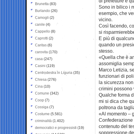
di prefetture e qu
Brunetta
(83)
Sono in bilico i 
Burlando
(26)
esempio, che verr
Camogli
(2)
vicino.
canile
(4)
Così facendo, con
Cappello
(8)
si risparmierebb
E più di qualcu
Caprotti
(2)
quando un presid
Caritas
(6)
stesso.
carovita
(170)
«Quella che è a
casa
(247)
assomiglia sempre
Casini
(119)
Marco Letizia, s
Centrodestra in Liguria
(35)
funzionari di po
Chiesa
(276)
la sicurezza non 
Cina
(10)
crimini possono 
Comune
(342)
Qualche forma di
Coop
(7)
mi si dica che qu
poltrona da tagli
Cossiga
(7)
«Al momento – gl
Costume
(5.581)
Confederazione 
criminalità
(1.402)
contenuto del tes
democratici e progressisti
(19)
soppressione dell