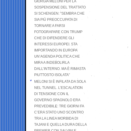
GIORGIA MELONI PER LA
SOSPENSIONE DEL TRATTATO
SI SCHENGEN: “SEMBRA CHE
SIA PIÙ PREOCCUPATA DI
TORNARE A FARSI
FOTOGRAFARE CON TRUMP
CHE DI DIFENDERE GLI
INTERESSI EUROPEI. STA
IMPORTANDO IN EUROPA
UN’AGENDA POLITICA CHE
MIRA A INDEBOLIRLA
DALL’INTERNO. MA È RIMASTA
PIUTTOSTO ISOLATA”
MELONI SI È INFILATA DA SOLA
NEL TUNNEL. L’ESCALATION
DI TENSIONE CON IL
GOVERNO SPAGNOLO ERA
PREVEDIBILE: TRE GIORNI FA
C’ERA STATO UNO SCONTRO
TRA LA LINEA MORBIDA DI
TAJANI E QUELLA DURA DELLA
PREMIER CON SALVINI E