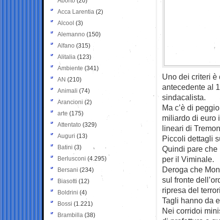
Aborto
(20)
Acca Larentia
(2)
Alcool
(3)
Alemanno
(150)
Alfano
(315)
Alitalia
(123)
Ambiente
(341)
Uno dei criteri è
AN
(210)
antecedente al 19
Animali
(74)
sindacalista.
Arancioni
(2)
Ma c’è di peggio.
arte
(175)
miliardo di euro i
Attentato
(329)
lineari di Tremon
Auguri
(13)
Piccoli dettagli
Batini
(3)
Quindi pare che 
per il Viminale.
Berlusconi
(4.295)
Deroga che Mont
Bersani
(234)
sul fronte dell’o
Biasotti
(12)
ripresa del terr
Boldrini
(4)
Tagli hanno da e
Bossi
(1.221)
Nei corridoi mini
Brambilla
(38)