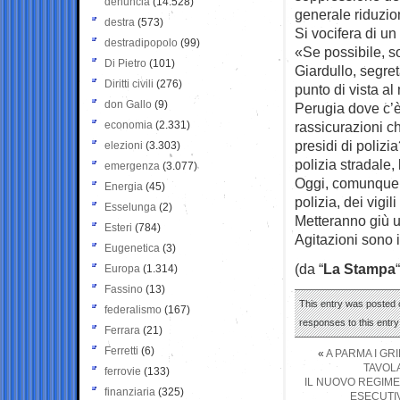
denuncia
(14.528)
generale riduzio
destra
(573)
Si vocifera di un
destradipopolo
(99)
«Se possibile, s
Di Pietro
(101)
Giardullo, segre
Diritti civili
(276)
punto di vista al m
don Gallo
(9)
Perugia dove c’è
economia
(2.331)
rassicurazioni ch
presidi di polizi
elezioni
(3.303)
polizia stradale,
emergenza
(3.077)
Oggi, comunque, a
Energia
(45)
polizia, dei vigi
Esselunga
(2)
Metteranno giù u
Esteri
(784)
Agitazioni sono i
Eugenetica
(3)
(da “
La Stampa
“
Europa
(1.314)
Fassino
(13)
This entry was posted o
federalismo
(167)
responses to this entr
Ferrara
(21)
Ferretti
(6)
«
A PARMA I GR
TAVOL
ferrovie
(133)
IL NUOVO REGIME
finanziaria
(325)
ESECUTIV