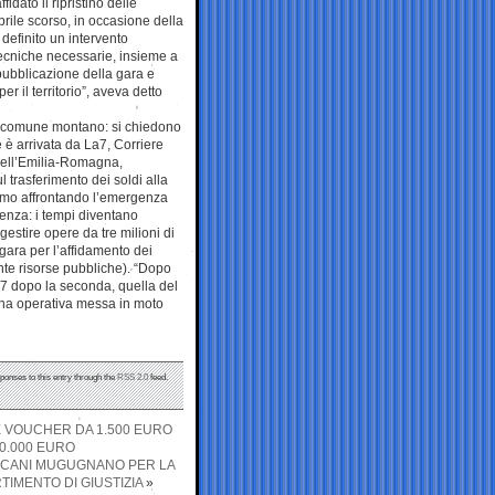
idato il ripristino delle
prile scorso, in occasione della
definito un intervento
 tecniche necessarie, insieme a
 pubblicazione della gara e
 il territorio”, aveva detto
el comune montano: si chiedono
 arrivata da La7, Corriere
dell’Emilia-Romagna,
 trasferimento dei soldi alla
tiamo affrontando l’emergenza
enza: i tempi diventano
estire opere da tre milioni di
gara per l’affidamento dei
nte risorse pubbliche). “Dopo
17 dopo la seconda, quella del
ina operativa messa in moto
sponses to this entry through the
RSS 2.0
feed.
E VOUCHER DA 1.500 EURO
0.000 EURO
LICANI MUGUGNANO PER LA
IMENTO DI GIUSTIZIA
»