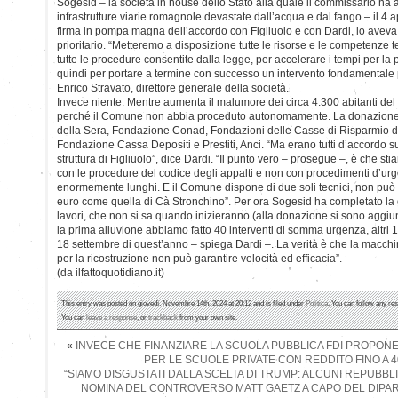
Sogesid – la società in house dello Stato alla quale il commissario ha aff
infrastrutture viarie romagnole devastate dall’acqua e dal fango – il 4 a
firma in pompa magna dell’accordo con Figliuolo e con Dardi, lo aveva 
prioritario. “Metteremo a disposizione tutte le risorse e le competenze
tutte le procedure consentite dalla legge, per accelerare i tempi per la
quindi per portare a termine con successo un intervento fondamentale per
Enrico Stravato, direttore generale della società.
Invece niente. Mentre aumenta il malumore dei circa 4.300 abitanti d
perché il Comune non abbia proceduto autonomamente. La donazione è
della Sera, Fondazione Conad, Fondazioni delle Casse di Risparmio 
Fondazione Cassa Depositi e Prestiti, Anci. “Ma erano tutti d’accordo sul
struttura di Figliuolo”, dice Dardi. “Il punto vero – prosegue –, è che s
con le procedure del codice degli appalti e non con procedimenti d’urg
enormemente lunghi. E il Comune dispone di due soli tecnici, non può g
euro come quella di Cà Stronchino”. Per ora Sogesid ha completato la 
lavori, che non si sa quando inizieranno (alla donazione si sono aggiu
la prima alluvione abbiamo fatto 40 interventi di somma urgenza, altri 
18 settembre di quest’anno – spiega Dardi –. La verità è che la macch
per la ricostruzione non può garantire velocità ed efficacia”.
(da ilfattoquotidiano.it)
This entry was posted on giovedì, Novembre 14th, 2024 at 20:12 and is filed under
Politica
. You can follow any re
You can
leave a response
, or
trackback
from your own site.
«
INVECE CHE FINANZIARE LA SCUOLA PUBBLICA FDI PROPON
PER LE SCUOLE PRIVATE CON REDDITO FINO A 4
“SIAMO DISGUSTATI DALLA SCELTA DI TRUMP: ALCUNI REPUBB
NOMINA DEL CONTROVERSO MATT GAETZ A CAPO DEL DIPART