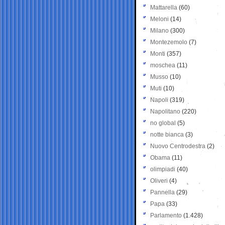
Mattarella
(60)
Meloni
(14)
Milano
(300)
Montezemolo
(7)
Monti
(357)
moschea
(11)
Musso
(10)
Muti
(10)
Napoli
(319)
Napolitano
(220)
no global
(5)
notte bianca
(3)
Nuovo Centrodestra
(2)
Obama
(11)
olimpiadi
(40)
Oliveri
(4)
Pannella
(29)
Papa
(33)
Parlamento
(1.428)