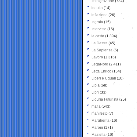
Immigrazione
(734)
indulto
(14)
inflazione
(26)
Ingroia
(15)
Interviste
(16)
la casta
(1.394)
La Destra
(45)
La Sapienza
(5)
Lavoro
(1.316)
LegaNord
(2.411)
Letta Enrico
(154)
Liberi e Uguali
(10)
Libia
(68)
Libri
(33)
Liguria Futurista
(25)
mafia
(543)
manifesto
(7)
Margherita
(16)
Maroni
(171)
Mastella
(16)