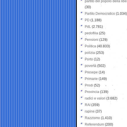
partito del popolo della libe
(30)
Partito Democratico
(1.034)
PD
(1.188)
PdL
(2.781)
pedofilia
(25)
Pensioni
(129)
Politica
(40.833)
polizia
(253)
Porto
(12)
povertà
(502)
Presepe
(14)
Primarie
(149)
Prodi
(52)
Provincia
(139)
radici e valori
(3.682)
RAI
(359)
rapine
(37)
Razzismo
(1.410)
Referendum
(200)