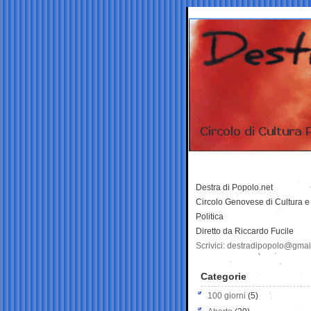
Destra di Popolo.net
Circolo Genovese di Cultura e
Politica
Diretto da Riccardo Fucile
Scrivici: destradipopolo@gma
Categorie
100 giorni
(5)