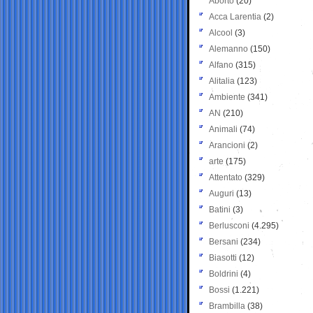
Aborto
(20)
Acca Larentia
(2)
Alcool
(3)
Alemanno
(150)
Alfano
(315)
Alitalia
(123)
Ambiente
(341)
AN
(210)
Animali
(74)
Arancioni
(2)
arte
(175)
Attentato
(329)
Auguri
(13)
Batini
(3)
Berlusconi
(4.295)
Bersani
(234)
Biasotti
(12)
Boldrini
(4)
Bossi
(1.221)
Brambilla
(38)