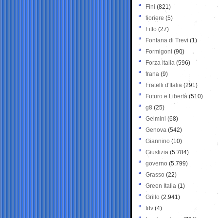
Fini
(821)
fioriere
(5)
Fitto
(27)
Fontana di Trevi
(1)
Formigoni
(90)
Forza Italia
(596)
frana
(9)
Fratelli d'Italia
(291)
Futuro e Libertà
(510)
g8
(25)
Gelmini
(68)
Genova
(542)
Giannino
(10)
Giustizia
(5.784)
governo
(5.799)
Grasso
(22)
Green Italia
(1)
Grillo
(2.941)
Idv
(4)