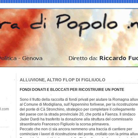
ALLUVIONE, ALTRO FLOP DI FIGLIUOLO
FONDI DONATI E BLOCCATI PER RICOSTRUIRE UN PONTE
Sono il frutto della raccolta di fondi privati per aiutare la Romagna allu
al Comune di Modigliana, sull’Appennino forlivese, per la ricostruzione
il.com
del ponte di Cà Stronchino, strategico per completare il collegamento
del paese con la strada provinciale 20, che porta a Faenza. Il sindaco
Jader Dardi ha trasferito la donazione alla struttura del commissario
straordinario Francesco Figliuolo la scorsa primavera.
Peccato che non ci sia ancora nemmeno una traccia di cantiere per
cominciare i lavori di ricostruzione del ponte, crollato con la prima al