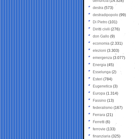
denuncia
(14.528)
destra
(573)
destradipopolo
(99)
Di Pietro
(101)
Diritti civili
(276)
don Gallo
(9)
economia
(2.331)
elezioni
(3.303)
emergenza
(3.077)
Energia
(45)
Esselunga
(2)
Esteri
(784)
Eugenetica
(3)
Europa
(1.314)
Fassino
(13)
federalismo
(167)
Ferrara
(21)
Ferretti
(6)
ferrovie
(133)
finanziaria
(325)