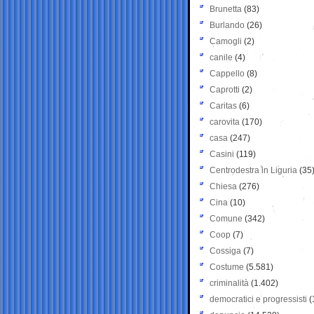
Brunetta
(83)
Burlando
(26)
Camogli
(2)
canile
(4)
Cappello
(8)
Caprotti
(2)
Caritas
(6)
carovita
(170)
casa
(247)
Casini
(119)
Centrodestra in Liguria
(35
Chiesa
(276)
Cina
(10)
Comune
(342)
Coop
(7)
Cossiga
(7)
Costume
(5.581)
criminalità
(1.402)
democratici e progressisti
(