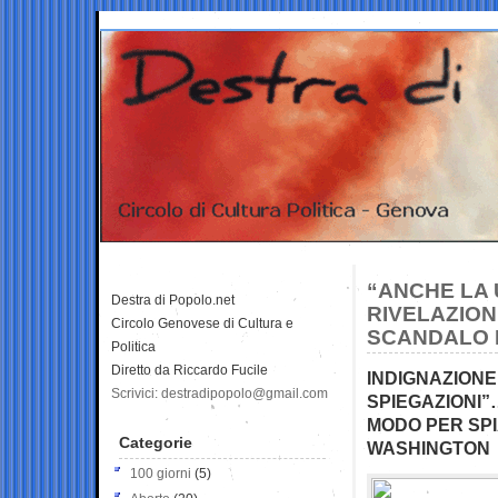
“ANCHE LA U
Destra di Popolo.net
RIVELAZION
Circolo Genovese di Cultura e
SCANDALO 
Politica
Diretto da Riccardo Fucile
INDIGNAZIONE
Scrivici: destradipopolo@gmail.com
SPIEGAZIONI”
MODO PER SP
Categorie
WASHINGTON
100 giorni
(5)