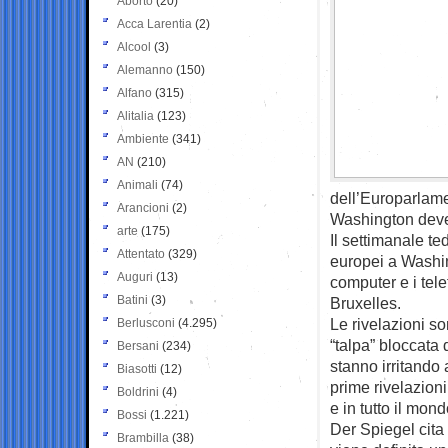
Aborto
(20)
Acca Larentia
(2)
Alcool
(3)
Alemanno
(150)
Alfano
(315)
Alitalia
(123)
Ambiente
(341)
AN
(210)
Animali
(74)
dell’Europarlam
Arancioni
(2)
Washington deve
arte
(175)
Il settimanale te
Attentato
(329)
europei a Washin
Auguri
(13)
computer e i tele
Batini
(3)
Bruxelles.
Le rivelazioni 
Berlusconi
(4.295)
“talpa” bloccata 
Bersani
(234)
stanno irritando 
Biasotti
(12)
prime rivelazioni
Boldrini
(4)
e in tutto il mond
Bossi
(1.221)
Der Spiegel cita
Brambilla
(38)