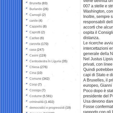
viene definita un
Brunetta
(83)
007 a stelle e st
Burlando
(26)
Washington, con 
Camogli
(2)
Inoltre, sempre s
canile
(4)
responsabili dell
Cappello
(8)
accorti che alcu
ospita il Consigl
Caprotti
(2)
distanza.
Caritas
(6)
Le ricerche avvi
carovita
(170)
intercettazioni 
casa
(247)
generale della Na
Casini
(119)
Nel Justus Lipsi
Centrodestra in Liguria
(35)
privati, con line
Chiesa
(276)
Quindi potrebber
Cina
(10)
capi di Stato e d
Comune
(342)
A Bruxelles, il p
Coop
(7)
europeo, Gianni P
Poco dopo è stata
Cossiga
(7)
presidente del P
Costume
(5.581)
Usa devono dare
criminalità
(1.402)
Fosse confermato
democratici e progressisti
(19)
rapporto con gli