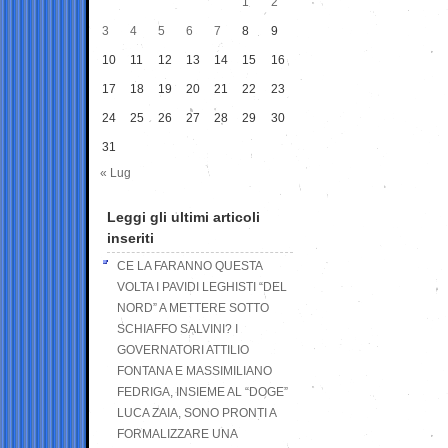
1
2
3
4
5
6
7
8
9
10
11
12
13
14
15
16
17
18
19
20
21
22
23
24
25
26
27
28
29
30
31
« Lug
Leggi gli ultimi articoli
inseriti
CE LA FARANNO QUESTA
VOLTA I PAVIDI LEGHISTI “DEL
NORD” A METTERE SOTTO
SCHIAFFO SALVINI? I
GOVERNATORI ATTILIO
FONTANA E MASSIMILIANO
FEDRIGA, INSIEME AL “DOGE”
LUCA ZAIA, SONO PRONTI A
FORMALIZZARE UNA