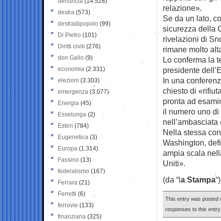
denuncia
(14.528)
relazione».
destra
(573)
Se da un lato, c
destradipopolo
(99)
sicurezza della 
Di Pietro
(101)
rivelazioni di Sn
Diritti civili
(276)
rimane molto alt
don Gallo
(9)
Lo conferma la te
economia
(2.331)
presidente dell’
In una conferenz
elezioni
(3.303)
chiesto di «rifiu
emergenza
(3.077)
pronta ad esamina
Energia
(45)
il numero uno di
Esselunga
(2)
nell’ambasciata
Esteri
(784)
Nella stessa con
Eugenetica
(3)
Washington, defi
Europa
(1.314)
ampia scala nella
Fassino
(13)
Uniti».
federalismo
(167)
(da “l
a Stampa
“)
Ferrara
(21)
Ferretti
(6)
This entry was posted 
ferrovie
(133)
responses to this entr
finanziaria
(325)