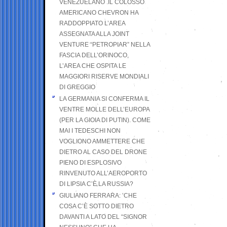
VENEZUELANO .IL COLOSSO
AMERICANO CHEVRON HA
RADDOPPIATO L’AREA
ASSEGNATA ALLA JOINT
VENTURE “PETROPIAR” NELLA
FASCIA DELL’ORINOCO,
L’AREA CHE OSPITA LE
MAGGIORI RISERVE MONDIALI
DI GREGGIO
LA GERMANIA SI CONFERMA IL
VENTRE MOLLE DELL’EUROPA
(PER LA GIOIA DI PUTIN). COME
MAI I TEDESCHI NON
VOGLIONO AMMETTERE CHE
DIETRO AL CASO DEL DRONE
PIENO DI ESPLOSIVO
RINVENUTO ALL’AEROPORTO
DI LIPSIA C’È LA RUSSIA?
GIULIANO FERRARA: ’CHE
COSA C’È SOTTO DIETRO
DAVANTI A LATO DEL “SIGNOR