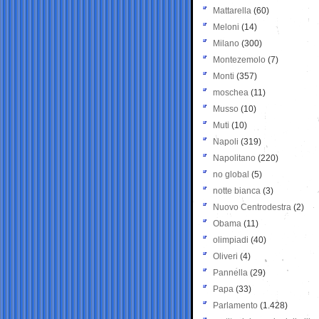
Mattarella
(60)
Meloni
(14)
Milano
(300)
Montezemolo
(7)
Monti
(357)
moschea
(11)
Musso
(10)
Muti
(10)
Napoli
(319)
Napolitano
(220)
no global
(5)
notte bianca
(3)
Nuovo Centrodestra
(2)
Obama
(11)
olimpiadi
(40)
Oliveri
(4)
Pannella
(29)
Papa
(33)
Parlamento
(1.428)