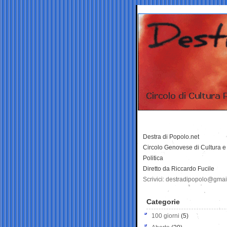
Destra di Popolo.net
Circolo Genovese di Cultura e
Politica
Diretto da Riccardo Fucile
Scrivici: destradipopolo@gma
Categorie
100 giorni
(5)