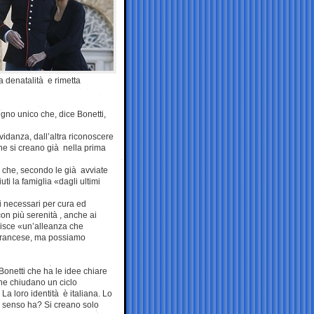
a denatalità e rimetta
segno unico che, dice Bonetti,
vidanza, dall’altra riconoscere
che si creano già nella prima
 che, secondo le già avviate
i la famiglia «dagli ultimi
ti necessari per cura ed
n più serenità , anche ai
inisce «un’alleanza che
o francese, ma possiamo
Bonetti che ha le idee chiare
che chiudano un ciclo
a loro identità è italiana. Lo
he senso ha? Si creano solo