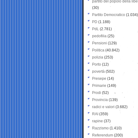
partito del popolo della libe
(30)
Partito Democratico
(1.034)
PD
(1.188)
PdL
(2.781)
pedofilia
(25)
Pensioni
(129)
Politica
(40.842)
polizia
(253)
Porto
(12)
povertà
(502)
Presepe
(14)
Primarie
(149)
Prodi
(52)
Provincia
(139)
radici e valori
(3.682)
RAI
(359)
rapine
(37)
Razzismo
(1.410)
Referendum
(200)