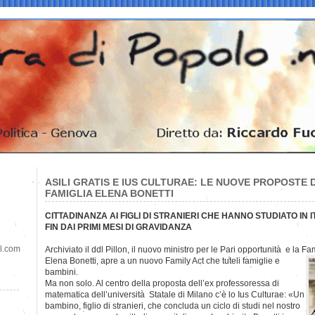
ASILI GRATIS E IUS CULTURAE: LE NUOVE PROPOSTE 
FAMIGLIA ELENA BONETTI
CITTADINANZA AI FIGLI DI STRANIERI CHE HANNO STUDIATO IN I
FIN DAI PRIMI MESI DI GRAVIDANZA
il.com
Archiviato il ddl Pillon, il nuovo ministro per le Pari opportunità e la 
Elena Bonetti, apre a un nuovo Family Act che tuteli famiglie e
bambini.
Ma non solo. Al centro della proposta dell’ex professoressa di
matematica dell’università Statale di Milano c’è lo Ius Culturae: «Un
bambino, figlio di stranieri, che concluda un ciclo di studi nel nostro