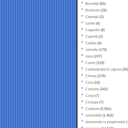
Brunetta
(83)
Burlando
(26)
Camogli
(2)
canile
(4)
Cappello
(8)
Caprotti
(2)
Caritas
(6)
carovita
(170)
casa
(247)
Casini
(119)
Centrodestra in Liguria
(35
Chiesa
(276)
Cina
(10)
Comune
(342)
Coop
(7)
Cossiga
(7)
Costume
(5.581)
criminalità
(1.402)
democratici e progressisti
(