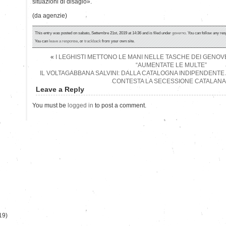
situazioni di disagio».
(da agenzie)
This entry was posted on sabato, Settembre 21st, 2019 at 14:36 and is filed under
governo
. You can follow any res
You can
leave a response
, or
trackback
from your own site.
«
I LEGHISTI METTONO LE MANI NELLE TASCHE DEI GENOVESI
“AUMENTATE LE MULTE”
IL VOLTAGABBANA SALVINI: DALLA CATALOGNA INDIPENDENTE
CONTESTA LA SECESSIONE CATALANA
Leave a Reply
You must be
logged in
to post a comment.
)
19)