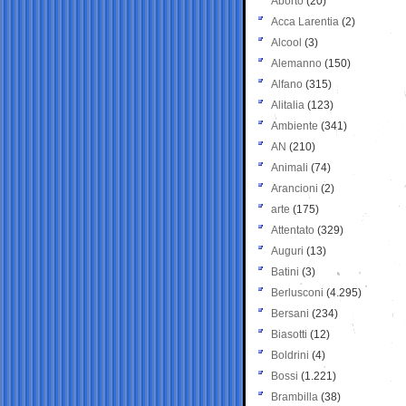
Aborto
(20)
Acca Larentia
(2)
Alcool
(3)
Alemanno
(150)
Alfano
(315)
Alitalia
(123)
Ambiente
(341)
AN
(210)
Animali
(74)
Arancioni
(2)
arte
(175)
Attentato
(329)
Auguri
(13)
Batini
(3)
Berlusconi
(4.295)
Bersani
(234)
Biasotti
(12)
Boldrini
(4)
Bossi
(1.221)
Brambilla
(38)