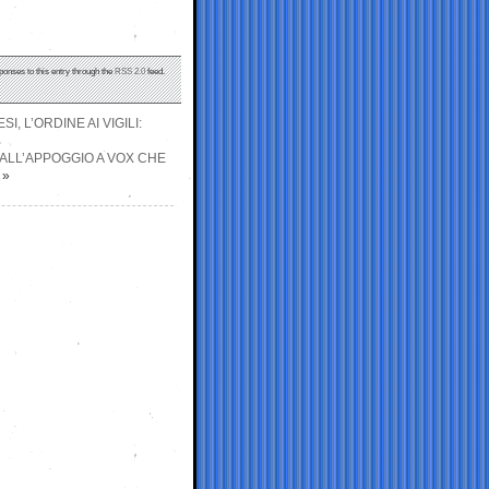
ponses to this entry through the
RSS 2.0
feed.
, L’ORDINE AI VIGILI:
 ALL’APPOGGIO A VOX CHE
»