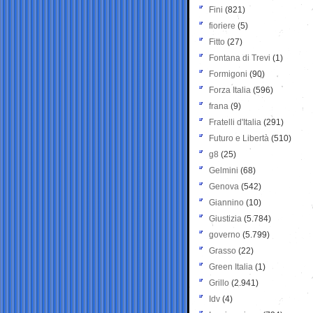
Fini
(821)
fioriere
(5)
Fitto
(27)
Fontana di Trevi
(1)
Formigoni
(90)
Forza Italia
(596)
frana
(9)
Fratelli d'Italia
(291)
Futuro e Libertà
(510)
g8
(25)
Gelmini
(68)
Genova
(542)
Giannino
(10)
Giustizia
(5.784)
governo
(5.799)
Grasso
(22)
Green Italia
(1)
Grillo
(2.941)
Idv
(4)