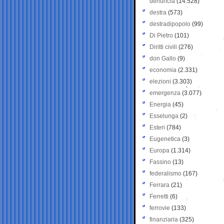
denuncia
(14.528)
destra
(573)
destradipopolo
(99)
Di Pietro
(101)
Diritti civili
(276)
don Gallo
(9)
economia
(2.331)
elezioni
(3.303)
emergenza
(3.077)
Energia
(45)
Esselunga
(2)
Esteri
(784)
Eugenetica
(3)
Europa
(1.314)
Fassino
(13)
federalismo
(167)
Ferrara
(21)
Ferretti
(6)
ferrovie
(133)
finanziaria
(325)