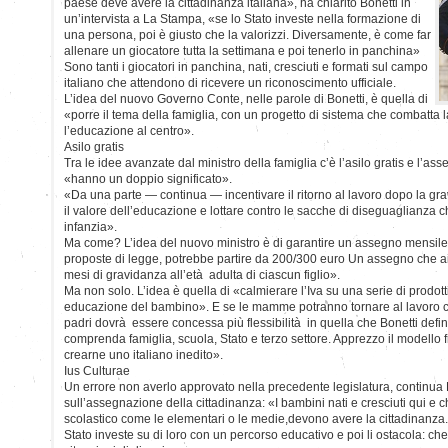
paese deve avere la cittadinanza italiana», ha chiarito Bonetti in
un’intervista a La Stampa, «se lo Stato investe nella formazione di
una persona, poi è giusto che la valorizzi. Diversamente, è come far
allenare un giocatore tutta la settimana e poi tenerlo in panchina»
Sono tanti i giocatori in panchina, nati, cresciuti e formati sul campo
italiano che attendono di ricevere un riconoscimento ufficiale.
L’idea del nuovo Governo Conte, nelle parole di Bonetti, è quella di
«porre il tema della famiglia, con un progetto di sistema che combatta l
l’educazione al centro».
Asilo gratis
Tra le idee avanzate dal ministro della famiglia c’è l’asilo gratis e l’as
«hanno un doppio significato».
«Da una parte — continua — incentivare il ritorno al lavoro dopo la gra
il valore dell’educazione e lottare contro le sacche di diseguaglianza 
infanzia».
Ma come? L’idea del nuovo ministro è di garantire un assegno mensile
proposte di legge, potrebbe partire da 200/300 euro Un assegno che aiut
mesi di gravidanza all’età adulta di ciascun figlio».
Ma non solo. L’idea è quella di «calmierare l’Iva su una serie di prodot
educazione del bambino». E se le mamme potranno tornare al lavoro co
padri dovrà essere concessa più flessibilità in quella che Bonetti def
comprenda famiglia, scuola, Stato e terzo settore. Apprezzo il modell
crearne uno italiano inedito».
Ius Culturae
Un errore non averlo approvato nella precedente legislatura, continua 
sull’assegnazione della cittadinanza: «I bambini nati e cresciuti qui e 
scolastico come le elementari o le medie,devono avere la cittadinanza. L
Stato investe su di loro con un percorso educativo e poi li ostacola: c