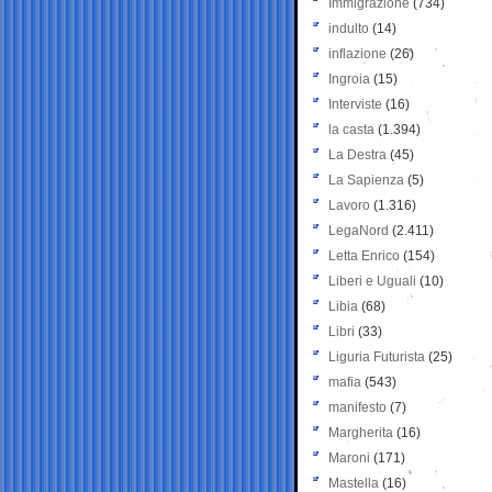
Immigrazione
(734)
indulto
(14)
inflazione
(26)
Ingroia
(15)
Interviste
(16)
la casta
(1.394)
La Destra
(45)
La Sapienza
(5)
Lavoro
(1.316)
LegaNord
(2.411)
Letta Enrico
(154)
Liberi e Uguali
(10)
Libia
(68)
Libri
(33)
Liguria Futurista
(25)
mafia
(543)
manifesto
(7)
Margherita
(16)
Maroni
(171)
Mastella
(16)