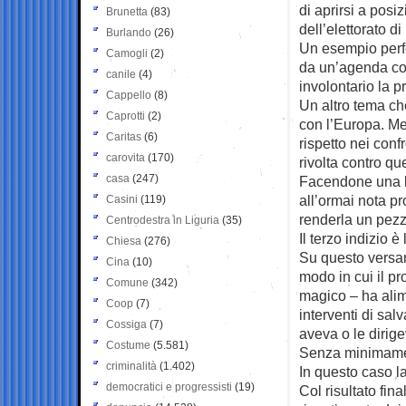
di aprirsi a posi
Brunetta
(83)
dell’elettorato di
Burlando
(26)
Un esempio perfe
Camogli
(2)
da un’agenda co
canile
(4)
involontario la p
Cappello
(8)
Un altro tema ch
Caprotti
(2)
con l’Europa. Me
Caritas
(6)
rispetto nei conf
carovita
(170)
rivolta contro que
casa
(247)
Facendone una ba
all’ormai nota pr
Casini
(119)
renderla un pezzo
Centrodestra in Liguria
(35)
Il terzo indizio è
Chiesa
(276)
Su questo versan
Cina
(10)
modo in cui il pr
Comune
(342)
magico – ha alim
Coop
(7)
interventi di sal
Cossiga
(7)
aveva o le dirige
Costume
(5.581)
Senza minimament
criminalità
(1.402)
In questo caso l
democratici e progressisti
(19)
Col risultato fin