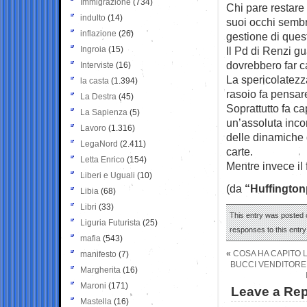
Immigrazione
(734)
Chi pare restare 
indulto
(14)
suoi occhi sembra
inflazione
(26)
gestione di questi
Ingroia
(15)
Il Pd di Renzi g
dovrebbero far ca
Interviste
(16)
La spericolatezza
la casta
(1.394)
rasoio fa pensar
La Destra
(45)
Soprattutto fa ca
La Sapienza
(5)
un’assoluta inco
Lavoro
(1.316)
delle dinamiche 
LegaNord
(2.411)
carte.
Letta Enrico
(154)
Mentre invece il 
Liberi e Uguali
(10)
(da
“Huffington
Libia
(68)
Libri
(33)
This entry was posted o
Liguria Futurista
(25)
responses to this entr
mafia
(543)
«
COSA HA CAPITO L
manifesto
(7)
BUCCI VENDITORE
Margherita
(16)
Maroni
(171)
Leave a Rep
Mastella
(16)