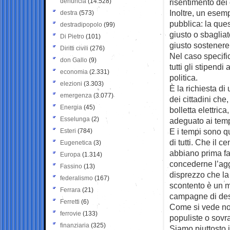
denuncia
(14.528)
risentimento dei 
Inoltre, un esem
destra
(573)
pubblica: la que
destradipopolo
(99)
giusto o sbagliat
Di Pietro
(101)
giusto sostenere 
Diritti civili
(276)
Nel caso specific
don Gallo
(9)
tutti gli stipend
economia
(2.331)
politica.
elezioni
(3.303)
È la richiesta di
emergenza
(3.077)
dei cittadini che
Energia
(45)
bolletta elettri
Esselunga
(2)
adeguato ai temp
E i tempi sono qu
Esteri
(784)
di tutti. Che il 
Eugenetica
(3)
abbiano prima fat
Europa
(1.314)
concederne l’agg
Fassino
(13)
disprezzo che la 
federalismo
(167)
scontento è un 
Ferrara
(21)
campagne di des
Ferretti
(6)
Come si vede non
ferrovie
(133)
populiste o sovra
finanziaria
(325)
Siamo piuttosto 