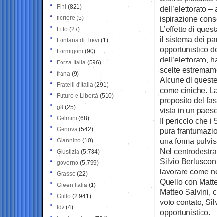
Fini
(821)
dell’elettorato –
fioriere
(5)
ispirazione cons
L’effetto di ques
Fitto
(27)
il sistema dei pa
Fontana di Trevi
(1)
opportunistico d
Formigoni
(90)
dell’elettorato, 
Forza Italia
(596)
scelte estremam
frana
(9)
Alcune di queste
Fratelli d'Italia
(291)
come ciniche. La
Futuro e Libertà
(510)
proposito del fa
g8
(25)
vista in un paese 
Gelmini
(68)
Il pericolo che i
Genova
(542)
pura frantumazion
una forma pulvis
Giannino
(10)
Nel centrodestra
Giustizia
(5.784)
Silvio Berlusconi
governo
(5.799)
lavorare come ne
Grasso
(22)
Quello con Matte
Green Italia
(1)
Matteo Salvini, c
Grillo
(2.941)
voto contato, Si
Idv
(4)
opportunistico.