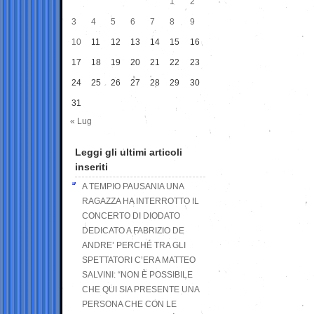
1
2
3
4
5
6
7
8
9
10
11
12
13
14
15
16
17
18
19
20
21
22
23
24
25
26
27
28
29
30
31
« Lug
Leggi gli ultimi articoli
inseriti
A TEMPIO PAUSANIA UNA
RAGAZZA HA INTERROTTO IL
CONCERTO DI DIODATO
DEDICATO A FABRIZIO DE
ANDRE’ PERCHÉ TRA GLI
SPETTATORI C’ERA MATTEO
SALVINI: “NON È POSSIBILE
CHE QUI SIA PRESENTE UNA
PERSONA CHE CON LE