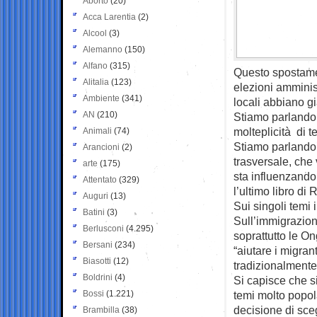
Aborto
(20)
Acca Larentia
(2)
Alcool
(3)
Alemanno
(150)
Alfano
(315)
Questo spostamen
Alitalia
(123)
elezioni amminis
Ambiente
(341)
locali abbiano gi
AN
(210)
Stiamo parlando 
molteplicità di t
Animali
(74)
Stiamo parlando 
Arancioni
(2)
trasversale, che 
arte
(175)
sta influenzando
Attentato
(329)
l’ultimo libro di
Auguri
(13)
Sui singoli temi
Batini
(3)
Sull’immigrazion
Berlusconi
(4.295)
soprattutto le On
Bersani
(234)
“aiutare i migrant
Biasotti
(12)
tradizionalmente
Boldrini
(4)
Si capisce che s
Bossi
(1.221)
temi molto popol
decisione di sce
Brambilla
(38)