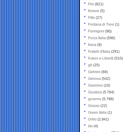
Fini
(821)
fioriere
(5)
Fitto
(27)
Fontana di Trevi
(1)
Formigoni
(90)
Forza Italia
(596)
frana
(9)
Fratelli d'Italia
(291)
Futuro e Libertà
(510)
g8
(25)
Gelmini
(68)
Genova
(542)
Giannino
(10)
Giustizia
(5.784)
governo
(5.799)
Grasso
(22)
Green Italia
(1)
Grillo
(2.941)
Idv
(4)