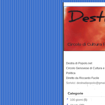
Destra di Popolo.net
Circolo Genovese di Cultura e
Politica
Diretto da Riccardo Fucile
Scrivici: destradipopolo@gma
Categorie
100 giorni
(5)