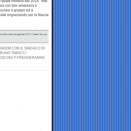
el quale militava dal 2018. “Mai
tura con tale amarezza e
sciare il gruppo ed a
idati ringraziando per la fiducia
s to this entry through the
RSS 2.0
feed. You can
TANDEM CON IL SINDACO DI
BRUNO TABACCI
RLUSCONI TI FREGHERANNO