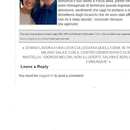
annuncia il suo addio a Forza Italia, partito n
avrei immaginato di terminare questa legisla
delusione, sentimenti che oggi mi portano a la
dimettermi dagli incarichi che mi sono stati aff
che mi è stata riposta”, conclude Versace.
(da agenzie)
This entry was posted on lunedì, Luglio 25th, 2022 at 21:48 and is filed under
Politica
. You can follow any response
leave a response
, or
trackback
from your own site.
«
DI MAIO LAVORA A UNA LISTA COLLEGATA A QUELLA DEM, IN 
MILANO SALA E CON IL CENTRO DEMOCRATICO DI 
MASTELLA: “GIORGIA MELONI, NON ILLUDERTI. SALVINI E BE
COMUNQUE”
»
Leave a Reply
You must be
logged in
to post a comment.