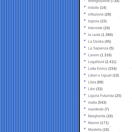
Immigrazione
(734)
indulto
(14)
inflazione
(26)
Ingroia
(15)
Interviste
(16)
la casta
(1.394)
La Destra
(45)
La Sapienza
(5)
Lavoro
(1.316)
LegaNord
(2.411)
Letta Enrico
(154)
Liberi e Uguali
(10)
Libia
(68)
Libri
(33)
Liguria Futurista
(25)
mafia
(543)
manifesto
(7)
Margherita
(16)
Maroni
(171)
Mastella
(16)