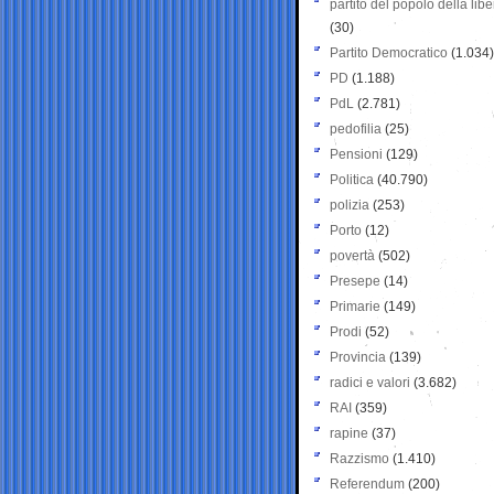
partito del popolo della libe
(30)
Partito Democratico
(1.034)
PD
(1.188)
PdL
(2.781)
pedofilia
(25)
Pensioni
(129)
Politica
(40.790)
polizia
(253)
Porto
(12)
povertà
(502)
Presepe
(14)
Primarie
(149)
Prodi
(52)
Provincia
(139)
radici e valori
(3.682)
RAI
(359)
rapine
(37)
Razzismo
(1.410)
Referendum
(200)