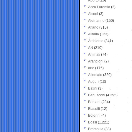
Aborto
(20)
Acca Larentia
(2)
Alcool
(3)
Alemanno
(150)
Alfano
(315)
Alitalia
(123)
Ambiente
(341)
AN
(210)
Animali
(74)
Arancioni
(2)
arte
(175)
Attentato
(329)
Auguri
(13)
Batini
(3)
Berlusconi
(4.295)
Bersani
(234)
Biasotti
(12)
Boldrini
(4)
Bossi
(1.221)
Brambilla
(38)