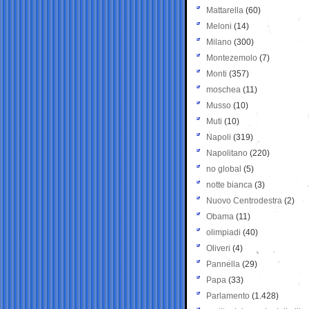
Mattarella
(60)
Meloni
(14)
Milano
(300)
Montezemolo
(7)
Monti
(357)
moschea
(11)
Musso
(10)
Muti
(10)
Napoli
(319)
Napolitano
(220)
no global
(5)
notte bianca
(3)
Nuovo Centrodestra
(2)
Obama
(11)
olimpiadi
(40)
Oliveri
(4)
Pannella
(29)
Papa
(33)
Parlamento
(1.428)