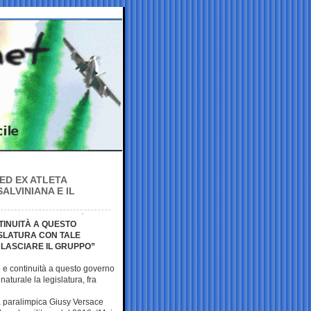
ED EX ATLETA
ALVINIANA E IL
TINUITÀ A QUESTO
ISLATURA CON TALE
 LASCIARE IL GRUPPO”
e e continuità a questo governo
aturale la legislatura, fra
ta paralimpica Giusy Versace