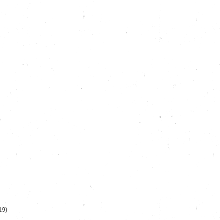
)
19)