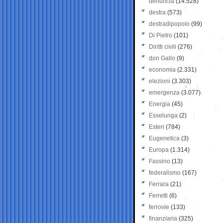
denuncia
(14.528)
destra
(573)
destradipopolo
(99)
Di Pietro
(101)
Diritti civili
(276)
don Gallo
(9)
economia
(2.331)
elezioni
(3.303)
emergenza
(3.077)
Energia
(45)
Esselunga
(2)
Esteri
(784)
Eugenetica
(3)
Europa
(1.314)
Fassino
(13)
federalismo
(167)
Ferrara
(21)
Ferretti
(6)
ferrovie
(133)
finanziaria
(325)