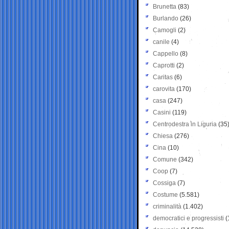
Brunetta
(83)
Burlando
(26)
Camogli
(2)
canile
(4)
Cappello
(8)
Caprotti
(2)
Caritas
(6)
carovita
(170)
casa
(247)
Casini
(119)
Centrodestra in Liguria
(35
Chiesa
(276)
Cina
(10)
Comune
(342)
Coop
(7)
Cossiga
(7)
Costume
(5.581)
criminalità
(1.402)
democratici e progressisti
(