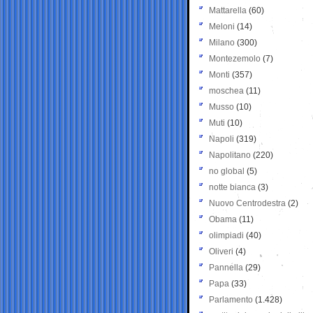
Mattarella
(60)
Meloni
(14)
Milano
(300)
Montezemolo
(7)
Monti
(357)
moschea
(11)
Musso
(10)
Muti
(10)
Napoli
(319)
Napolitano
(220)
no global
(5)
notte bianca
(3)
Nuovo Centrodestra
(2)
Obama
(11)
olimpiadi
(40)
Oliveri
(4)
Pannella
(29)
Papa
(33)
Parlamento
(1.428)