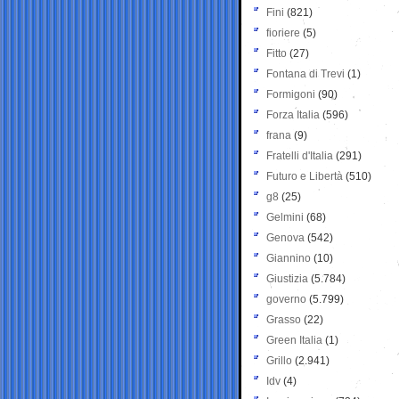
Fini
(821)
fioriere
(5)
Fitto
(27)
Fontana di Trevi
(1)
Formigoni
(90)
Forza Italia
(596)
frana
(9)
Fratelli d'Italia
(291)
Futuro e Libertà
(510)
g8
(25)
Gelmini
(68)
Genova
(542)
Giannino
(10)
Giustizia
(5.784)
governo
(5.799)
Grasso
(22)
Green Italia
(1)
Grillo
(2.941)
Idv
(4)