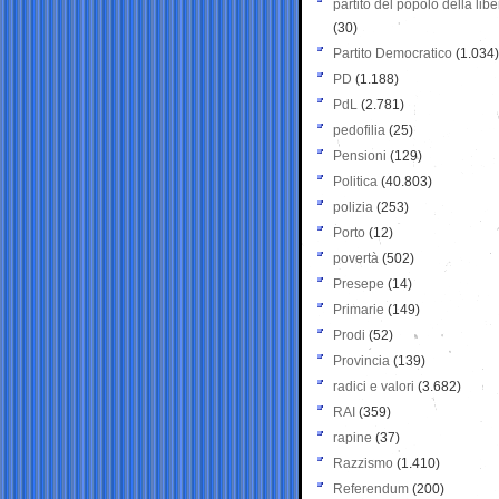
partito del popolo della libe
(30)
Partito Democratico
(1.034)
PD
(1.188)
PdL
(2.781)
pedofilia
(25)
Pensioni
(129)
Politica
(40.803)
polizia
(253)
Porto
(12)
povertà
(502)
Presepe
(14)
Primarie
(149)
Prodi
(52)
Provincia
(139)
radici e valori
(3.682)
RAI
(359)
rapine
(37)
Razzismo
(1.410)
Referendum
(200)