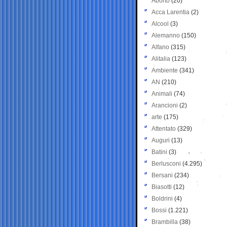
Aborto
(20)
Acca Larentia
(2)
Alcool
(3)
Alemanno
(150)
Alfano
(315)
Alitalia
(123)
Ambiente
(341)
AN
(210)
Animali
(74)
Arancioni
(2)
arte
(175)
Attentato
(329)
Auguri
(13)
Batini
(3)
Berlusconi
(4.295)
Bersani
(234)
Biasotti
(12)
Boldrini
(4)
Bossi
(1.221)
Brambilla
(38)