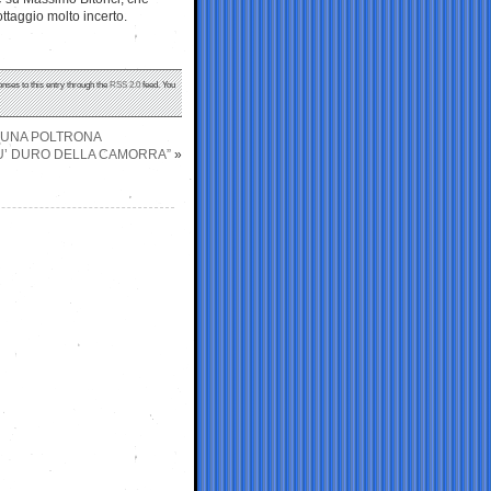
ottaggio molto incerto.
onses to this entry through the
RSS 2.0
feed. You
E UNA POLTRONA
IU’ DURO DELLA CAMORRA”
»