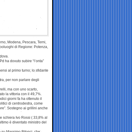
vorno, Modena, Pescara, Terni,
poluoghi di Regione: Potenza,
adova.
 Pd ha dovuto subire “l’onta”
ensi al primo turno; lo sfidante
ra, per non parlare degli
lli, ma con uno scarto,
o la vittoria con il 49,7%.
dici giorni fa ha ottenuto il
litici di centrodestra, come
re”. Sostegno ai grillini anche
he schiera Ivo Rossi ( 33,8% al
ltimo è diventato ministro del
e su Massimo Bitonci, che