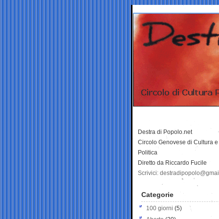
Destra di Popolo.net
Circolo Genovese di Cultura e
Politica
Diretto da Riccardo Fucile
Scrivici: destradipopolo@gma
Categorie
100 giorni
(5)