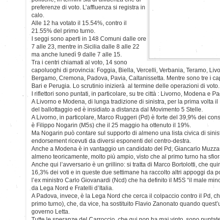
preferenze di voto. L’affluenza si registra in
calo.
Alle 12 ha votato il 15.54%, contro il
21.55% del primo turno.
I seggi sono aperti in 148 Comuni dalle ore
7 alle 23, mentre in Sicilia dalle 8 alle 22
ma anche lunedì 9 dalle 7 alle 15.
Tra i centri chiamati al voto, 14 sono
capoluoghi di provincia: Foggia, Biella, Vercelli, Verbania, Teramo, Li
Bergamo, Cremona, Padova, Pavia, Caltanissetta. Mentre sono tre i ca
Bari e Perugia. Lo scrutinio inizierà al termine delle operazioni di voto.
I riflettori sono puntati, in particolare, su tre città : Livorno, Modena e P
A Livorno e Modena, di lunga tradizione di sinistra, per la prima volta il
del ballottaggio ed è insidiato a distanza dal Movimento 5 Stelle.
A Livorno, in particolare, Marco Ruggeri (Pd) è forte del 39,9% dei cons
è Filippo Nogarin (M5s) che il 25 maggio ha ottenuto il 19%.
Ma Nogarin può contare sul supporto di almeno una lista civica di sinist
endorsement ricevuti da diversi esponenti del centro-destra.
Anche a Modena è in vantaggio un candidato del Pd, Giancarlo Muzzare
almeno teoricamente, molto più ampio, visto che al primo turno ha sfiorat
Anche qui l’avversario è un grillino: si tratta di Marco Bortolotti, che quin
16,3% dei voti e in queste due settimane ha raccolto altri appoggi da po
l’ex ministro Carlo Giovanardi (Ncd) che ha definito il M5S “il male mino
da Lega Nord e Fratelli d’Italia.
A Padova, invece, è la Lega Nord che cerca il colpaccio contro il Pd, c
primo turno), che, da vice, ha sostituito Flavio Zanonato quando quest’u
governo Letta.
Tutte le speranze del Carroccio, che qui non ha mai vinto, sono puntat