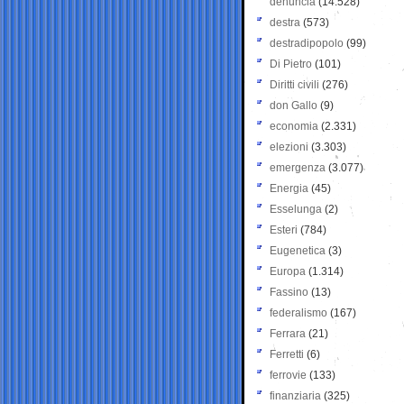
denuncia
(14.528)
destra
(573)
destradipopolo
(99)
Di Pietro
(101)
Diritti civili
(276)
don Gallo
(9)
economia
(2.331)
elezioni
(3.303)
emergenza
(3.077)
Energia
(45)
Esselunga
(2)
Esteri
(784)
Eugenetica
(3)
Europa
(1.314)
Fassino
(13)
federalismo
(167)
Ferrara
(21)
Ferretti
(6)
ferrovie
(133)
finanziaria
(325)