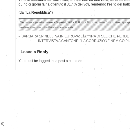
quindici giorni fa ha ottenuto il 31,4% dei voti, rendendo l’esito del ball
(da
“La Repubblica”
)
This entry was posted on domenica, Giugno 8th, 2014 at 16:38 and is filed under
elezioni
. You can follow any resp
can
leave a response
, or
trackback
from your own site.
«
BARBARA SPINELLI VA IN EUROPA: Lâ€™IRA DI SEL CHE PERD
INTERVISTA A CANTONE: “LA CORRUZIONE NEMICO P
Leave a Reply
You must be
logged in
to post a comment.
)
19)