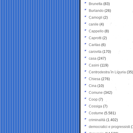
Brunetta
(83)
Burlando
(26)
Camogli
(2)
canile
(4)
Cappello
(8)
Caprotti
(2)
Caritas
(6)
carovita
(170)
casa
(247)
Casini
(119)
Centrodestra in Liguria
(35
Chiesa
(276)
Cina
(10)
Comune
(342)
Coop
(7)
Cossiga
(7)
Costume
(5.581)
criminalità
(1.402)
democratici e progressisti
(