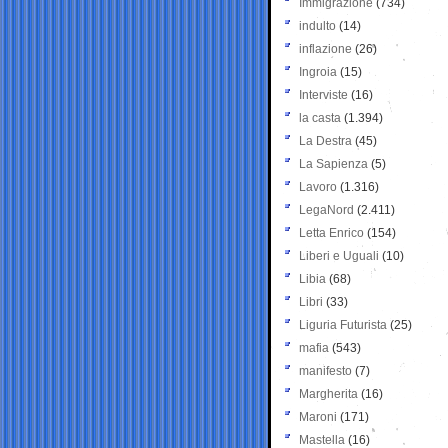
Immigrazione
(734)
indulto
(14)
inflazione
(26)
Ingroia
(15)
Interviste
(16)
la casta
(1.394)
La Destra
(45)
La Sapienza
(5)
Lavoro
(1.316)
LegaNord
(2.411)
Letta Enrico
(154)
Liberi e Uguali
(10)
Libia
(68)
Libri
(33)
Liguria Futurista
(25)
mafia
(543)
manifesto
(7)
Margherita
(16)
Maroni
(171)
Mastella
(16)