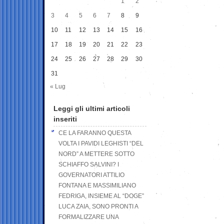
1
2
3
4
5
6
7
8
9
10
11
12
13
14
15
16
17
18
19
20
21
22
23
24
25
26
27
28
29
30
31
« Lug
Leggi gli ultimi articoli
inseriti
CE LA FARANNO QUESTA
VOLTA I PAVIDI LEGHISTI “DEL
NORD” A METTERE SOTTO
SCHIAFFO SALVINI? I
GOVERNATORI ATTILIO
FONTANA E MASSIMILIANO
FEDRIGA, INSIEME AL “DOGE”
LUCA ZAIA, SONO PRONTI A
FORMALIZZARE UNA