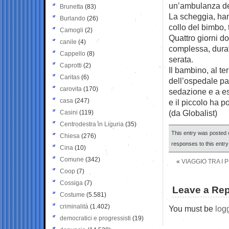
un’ambulanza de
Brunetta
(83)
La scheggia, han
Burlando
(26)
collo del bimbo, 
Camogli
(2)
Quattro giorni do
canile
(4)
complessa, durat
Cappello
(8)
serata.
Caprotti
(2)
Il bambino, al ter
Caritas
(6)
dell’ospedale pa
carovita
(170)
sedazione e a es
casa
(247)
e il piccolo ha p
(da Globalist)
Casini
(119)
Centrodestra in Liguria
(35)
This entry was posted o
Chiesa
(276)
responses to this entr
Cina
(10)
Comune
(342)
«
VIAGGIO TRA I 
Coop
(7)
Cossiga
(7)
Leave a Rep
Costume
(5.581)
criminalità
(1.402)
You must be
log
democratici e progressisti
(19)