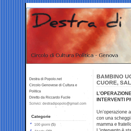
BAMBINO U
Destra di Popolo.net
CUORE, SA
Circolo Genovese di Cultura e
Politica
L’OPERAZIONE
Diretto da Riccardo Fucile
INTERVENTI PI
Scrivici: destradipopolo@gmail.com
Un’operazione al 
Categorie
con una scheggia
mamma e fratell
100 giorni
(5)
L’intervento è st