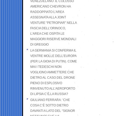
VENEZUELANO .IL COLOSSO
AMERICANO CHEVRON HA
RADDOPPIATO L’AREA
ASSEGNATA ALLA JOINT
VENTURE “PETROPIAR” NELLA
FASCIA DELL’ORINOCO,
L’AREA CHE OSPITA LE
MAGGIORI RISERVE MONDIALI
DI GREGGIO
LA GERMANIA SI CONFERMA IL
VENTRE MOLLE DELL’EUROPA
(PER LA GIOIA DI PUTIN). COME
MAI I TEDESCHI NON
VOGLIONO AMMETTERE CHE
DIETRO AL CASO DEL DRONE
PIENO DI ESPLOSIVO
RINVENUTO ALL’AEROPORTO
DI LIPSIA C’È LA RUSSIA?
GIULIANO FERRARA: ’CHE
COSA C’È SOTTO DIETRO
DAVANTI A LATO DEL “SIGNOR