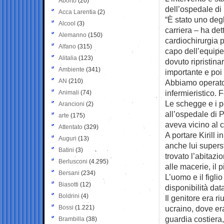
Aborto
(20)
dell’ospedale di
Acca Larentia
(2)
“È stato uno degl
Alcool
(3)
carriera – ha dett
Alemanno
(150)
cardiochirurgia 
Alfano
(315)
capo dell’equipe
Alitalia
(123)
dovuto ripristina
Ambiente
(341)
importante e poi
AN
(210)
Abbiamo operato 
infermieristico. 
Animali
(74)
Le schegge e i pe
Arancioni
(2)
all’ospedale di 
arte
(175)
aveva vicino al c
Attentato
(329)
A portare Kirill i
Auguri
(13)
anche lui super
Batini
(3)
trovato l’abitazio
Berlusconi
(4.295)
alle macerie, il pi
Bersani
(234)
L’uomo e il figli
Biasotti
(12)
disponibilità da
Boldrini
(4)
Il genitore era 
Bossi
(1.221)
ucraino, dove er
guardia costiera,
Brambilla
(38)