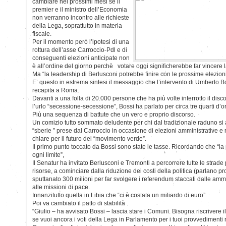
cambiare nei prossimi mesi se il
premier e il ministro dell’Economia
non verranno incontro alle richieste
della Lega, soprattutto in materia
fiscale.
Per il momento però l’ipotesi di una
rottura dell’asse Carroccio-Pdl e di
conseguenti elezioni anticipate non
è all’ordine del giorno perchè votare oggi significherebbe far vincere la
Ma “la leadership di Berlusconi potrebbe finire con le prossime elezioni
E’ questo in estrema sintesi il messaggio che l’intervento di Umberto B
recapita a Roma.
Davanti a una folla di 20.000 persone che ha più volte interrotto il di
l’urlo “secessione-secessione”, Bossi ha parlato per circa tre quarti d’o
Più una sequenza di battute che un vero e proprio discorso.
Un comizio tutto sommato deludente per chi dal tradizionale raduno si
“sberle ” prese dal Carroccio in occasione di elezioni amministrative e
chiare per il futuro del “movimento verde”.
Il primo punto toccato da Bossi sono state le tasse. Ricordando che “la
ogni limite”,
Il Senatur ha invitato Berlusconi e Tremonti a percorrere tutte le strade
risorse, a cominciare dalla riduzione dei costi della politica (parlano p
sputtanato 300 milioni per far svolgere i referendum staccati dalle ammin
alle missioni di pace.
Innanzitutto quella in Libia che “ci è costata un miliardo di euro”.
Poi va cambiato il patto di stabilità .
“Giulio – ha avvisato Bossi – lascia stare i Comuni. Bisogna riscrivere il 
se vuoi ancora i voti della Lega in Parlamento per i tuoi provvedimenti 