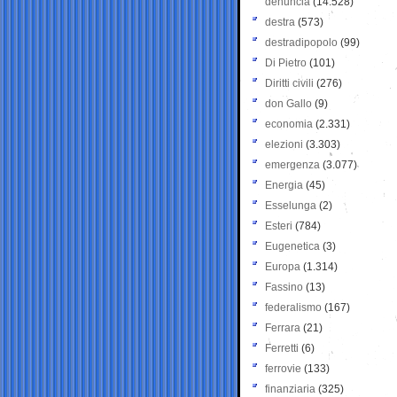
denuncia
(14.528)
destra
(573)
destradipopolo
(99)
Di Pietro
(101)
Diritti civili
(276)
don Gallo
(9)
economia
(2.331)
elezioni
(3.303)
emergenza
(3.077)
Energia
(45)
Esselunga
(2)
Esteri
(784)
Eugenetica
(3)
Europa
(1.314)
Fassino
(13)
federalismo
(167)
Ferrara
(21)
Ferretti
(6)
ferrovie
(133)
finanziaria
(325)