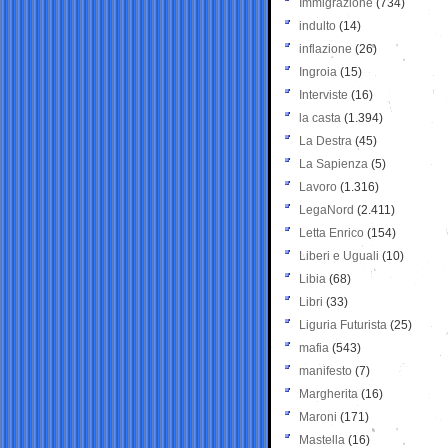
Immigrazione
(734)
indulto
(14)
inflazione
(26)
Ingroia
(15)
Interviste
(16)
la casta
(1.394)
La Destra
(45)
La Sapienza
(5)
Lavoro
(1.316)
LegaNord
(2.411)
Letta Enrico
(154)
Liberi e Uguali
(10)
Libia
(68)
Libri
(33)
Liguria Futurista
(25)
mafia
(543)
manifesto
(7)
Margherita
(16)
Maroni
(171)
Mastella
(16)