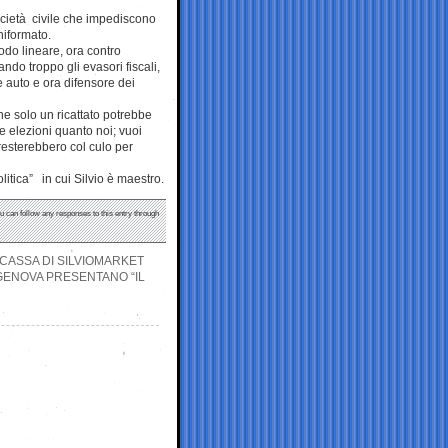
ocietà civile che impediscono
niformato.
odo lineare, ora contro
ando troppo gli evasori fiscali,
le auto e ora difensore dei
e solo un ricattato potrebbe
e elezioni quanto noi; vuoi
resterebbero col culo per
litica” in cui Silvio è maestro.
ou can follow any responses to this entry through
 CASSA DI SILVIOMARKET
A GENOVA PRESENTANO “IL