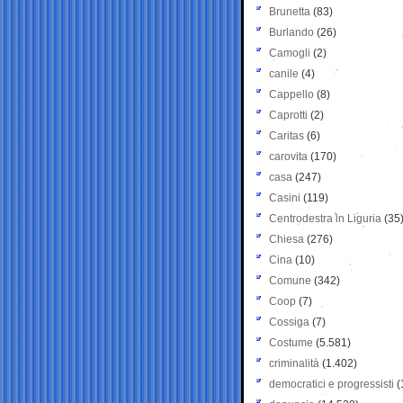
Brunetta
(83)
Burlando
(26)
Camogli
(2)
canile
(4)
Cappello
(8)
Caprotti
(2)
Caritas
(6)
carovita
(170)
casa
(247)
Casini
(119)
Centrodestra in Liguria
(35
Chiesa
(276)
Cina
(10)
Comune
(342)
Coop
(7)
Cossiga
(7)
Costume
(5.581)
criminalità
(1.402)
democratici e progressisti
(