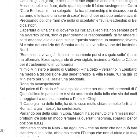
Comuni, gli artigiani, le piccole e medie imprese altrimenti metti in gino
Mosse, quelle sul fisco, dalle quali dipende il futuro sostegno del Carro
“Caro Berlusconi – ha spiegato – la tua premiership è in discussione d
saranno effettuate una serie di cose” (quindi per ora può andare avanti
Precisando poi che “non c’è nulla di scontato” e “sulla leadership di B
dica stop”.
L’apertura di una crisi di governo su iniziativa leghista non sembra per
ha avvertito Bossi, “non ci prenderemo la responsabilità di far andare 
se si andasse alle elezioni subito “questo sarebbe un momento favorevol
Al centro del comizio del Senatur anche la rivendicazione del trasferi
Nord.
“Berlusconi aveva già firmato il documento poi si è cagato sotto” (ha pa
ha affermato Bossi spiegando di aver siglato insieme a Roberto Calderol
per il trasferimento in Lombardia:
“Il mio Ministero e quello di Calderoli – ha detto – verranno in Lombard
)
ha messo a disposizione una sede” presso la Villa Reale. “Ci ha già c
Ministero per Villa Reale”, ha precisato.
Roba da avanspettacolo.
Sul palco di Pontida c’è stato spazio anche per due brevi interventi di 
Quest’ultimo in particolare è stato acclamato dalla folla che sin dal mat
inneggianti a una sua nomina a Palazzo Chigi.
“Il Capo già ha detto tutto, ha detto cose molto chiare e molto forti: chi
Roma, ha già inteso”, ha sentenziato.
Parlando poi della crisi in Libia, Maroni ha sostenuto che “i missili non 
profughi c’è solo un modo fermare la guerra” (insomma, sparagli per o
opzione n.d.r.)
“Abbiamo contro la Nato – ha aggiunto – che ha detto che non può fare
19)
clandestini in uscita, abbiamo contro l’Europa che non ci aiuta e la mag