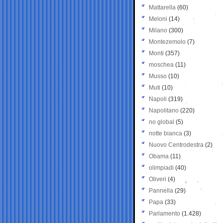
Mattarella
(60)
Meloni
(14)
Milano
(300)
Montezemolo
(7)
Monti
(357)
moschea
(11)
Musso
(10)
Muti
(10)
Napoli
(319)
Napolitano
(220)
no global
(5)
notte bianca
(3)
Nuovo Centrodestra
(2)
Obama
(11)
olimpiadi
(40)
Oliveri
(4)
Pannella
(29)
Papa
(33)
Parlamento
(1.428)