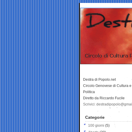
Destra di Popolo.net
Circolo Genovese di Cultura e
Politica
Diretto da Riccardo Fucile
Scrivici: destradipopolo@gma
Categorie
100 giorni
(5)