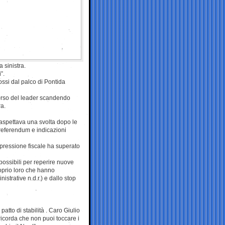
 sinistra.
”.
ossi dal palco di Pontida
scorso del leader scandendo
ra.
 aspettava una svolta dopo le
 referendum e indicazioni
 pressione fiscale ha superato
 possibili per reperire nuove
roprio loro che hanno
istrative n.d.r.) e dallo stop
patto di stabilità . Caro Giulio
ricorda che non puoi toccare i