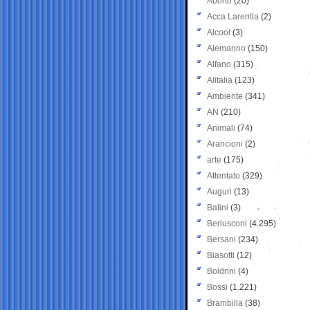
Aborto
(20)
Acca Larentia
(2)
Alcool
(3)
Alemanno
(150)
Alfano
(315)
Alitalia
(123)
Ambiente
(341)
AN
(210)
Animali
(74)
Arancioni
(2)
arte
(175)
Attentato
(329)
Auguri
(13)
Batini
(3)
Berlusconi
(4.295)
Bersani
(234)
Biasotti
(12)
Boldrini
(4)
Bossi
(1.221)
Brambilla
(38)