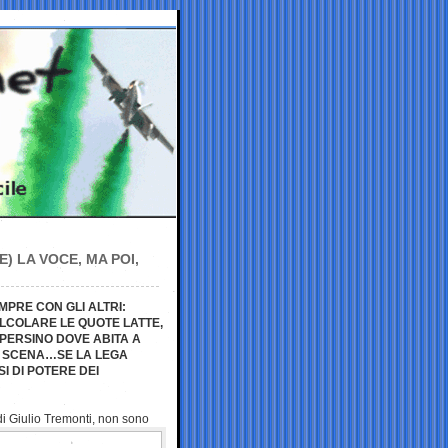
E) LA VOCE, MA POI,
MPRE CON GLI ALTRI:
ALCOLARE LE QUOTE LATTE,
 PERSINO DOVE ABITA A
A SCENA…SE LA LEGA
I DI POTERE DEI
di Giulio Tremonti,
non sono