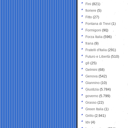
Fini
(821)
fioriere
(5)
Fitto
(27)
Fontana di Trevi
(1)
Formigoni
(90)
Forza Italia
(596)
frana
(9)
Fratelli d'Italia
(291)
Futuro e Libertà
(510)
g8
(25)
Gelmini
(68)
Genova
(542)
Giannino
(10)
Giustizia
(5.784)
governo
(5.799)
Grasso
(22)
Green Italia
(1)
Grillo
(2.941)
Idv
(4)