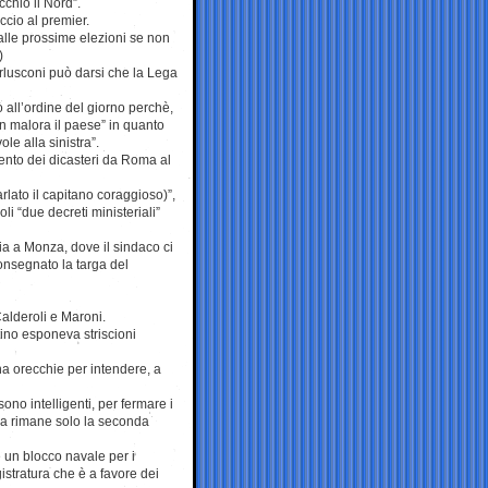
cchio il Nord”.
ccio al premier.
alle prossime elezioni se non
)
erlusconi può darsi che la Lega
ò all’ordine del giorno perchè,
in malora il paese” in quanto
e alla sinistra”.
mento dei dicasteri da Roma al
rlato il capitano coraggioso)”,
i “due decreti ministeriali”
ia a Monza, dove il sindaco ci
onsegnato la targa del
Calderoli e Maroni.
tino esponeva striscioni
 ha orecchie per intendere, a
sono intelligenti, per fermare i
ra rimane solo la seconda
 un blocco navale per i
istratura che è a favore dei