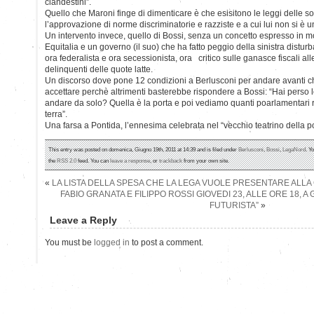
clandestini”.
Quello che Maroni finge di dimenticare è che esisitono le leggi delle s
l’approvazione di norme discriminatorie e razziste e a cui lui non si è u
Un intervento invece, quello di Bossi, senza un concetto espresso in m
Equitalia e un governo (il suo) che ha fatto peggio della sinistra disturb
ora federalista e ora secessionista, ora critico sulle ganasce fiscali al
delinquenti delle quote latte.
Un discorso dove pone 12 condizioni a Berlusconi per andare avanti ch
accettare perchè altrimenti basterebbe rispondere a Bossi: “Hai perso l
andare da solo? Quella è la porta e poi vediamo quanti poarlamentari 
terra”.
Una farsa a Pontida, l’ennesima celebrata nel “vecchio teatrino della po
This entry was posted on domenica, Giugno 19th, 2011 at 14:39 and is filed under
Berlusconi
,
Bossi
,
LegaNord
. Y
the
RSS 2.0
feed. You can
leave a response
, or
trackback
from your own site.
«
LA LISTA DELLA SPESA CHE LA LEGA VUOLE PRESENTARE ALLA
FABIO GRANATA E FILIPPO ROSSI GIOVEDI 23, ALLE ORE 18, 
FUTURISTA”
»
Leave a Reply
You must be
logged in
to post a comment.