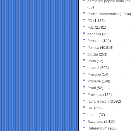
partito del popolo della libe
(30)
Partito Democratico
(1.034)
PD
(1.188)
PdL
(2.781)
pedofilia
(25)
Pensioni
(129)
Politica
(40.814)
polizia
(253)
Porto
(12)
povertà
(502)
Presepe
(14)
Primarie
(149)
Prodi
(52)
Provincia
(139)
radici e valori
(3.682)
RAI
(359)
rapine
(37)
Razzismo
(1.410)
Referendum
(200)