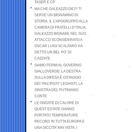
TASER E CP
MA CHE GALEAZZO DICI? TI
SERVE UN BIGNAMINO DI
STORIA. IL CAPOGRUPPO ALLA
CAMERA DI FRATELLI D’ITALIA,
GALEAZZO BIGNAMI, NEL SUO
ATTACCO SCONSIDERATO A
OSCAR LUIGI SCALFARO HA
DETTO UN BEL PO’ DI
CAZZATE
SIAMO FERMI AL GOVERNO
GIALLOVERDE: LA DESTRA
SULLA DIFESA È OSTAGGIO
DEI “PACIFISTI” LEGHISTI, LA
SINISTRA DEL PUTINIANO
CONTE
LE ONDATE DI CALORE DI
QUEST’ESTATE HANNO
PORTATO TEMPERATURE
RECORD IN TUTTA EUROPA E
UNA SICCITA’ MAI VISTA. I