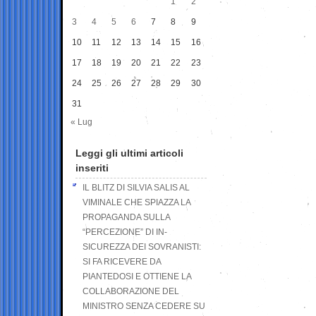
1
2
3
4
5
6
7
8
9
10
11
12
13
14
15
16
17
18
19
20
21
22
23
24
25
26
27
28
29
30
31
« Lug
Leggi gli ultimi articoli
inseriti
IL BLITZ DI SILVIA SALIS AL
VIMINALE CHE SPIAZZA LA
PROPAGANDA SULLA
“PERCEZIONE” DI IN-
SICUREZZA DEI SOVRANISTI:
SI FA RICEVERE DA
PIANTEDOSI E OTTIENE LA
COLLABORAZIONE DEL
MINISTRO SENZA CEDERE SU