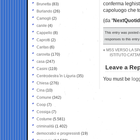
conferma leghis
Brunetta
(83)
capoluogo che to
Burlando
(26)
Camogli
(2)
(da “
NextQuotid
canile
(4)
Cappello
(8)
This entry was posted o
responses to this entr
Caprotti
(2)
Caritas
(6)
«
M5S VERSO LA SPA
carovita
(170)
ISTITUTO CATTA
casa
(247)
Leave a Rep
Casini
(119)
Centrodestra in Liguria
(35)
You must be
log
Chiesa
(276)
Cina
(10)
Comune
(342)
Coop
(7)
Cossiga
(7)
Costume
(5.581)
criminalità
(1.402)
democratici e progressisti
(19)