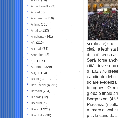
Aborto
(20)
Acca Larentia
(2)
Alcool
(3)
Alemanno
(150)
Alfano
(315)
Alitalia
(123)
Ambiente
(341)
AN
(210)
scrutinate) che i
città la leghist
Animali
(74)
del consenso a f
Arancioni
(2)
Sarà forse anche
arte
(175)
città dove sono na
Attentato
(329)
di 132.776 prefer
Auguri
(13)
candidato del ce
Batini
(3)
solare evidenza 
Berlusconi
(4.295)
bolognesi. Oltre
Bersani
(234)
globale finale ar
Biasotti
(12)
Borgonzoni (43,6
Boldrini
(4)
Piacenza (ribal
Bossi
(1.221)
numero di voti n
più; la candidata
Brambilla
(38)