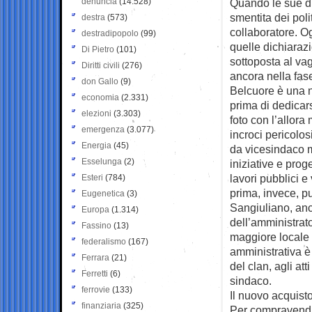
denuncia
(14.528)
Quando le sue di
smentita dei pol
destra
(573)
collaboratore. Og
destradipopolo
(99)
quelle dichiarazio
Di Pietro
(101)
sottoposta al vag
Diritti civili
(276)
ancora nella fas
don Gallo
(9)
Belcuore è una nu
economia
(2.331)
prima di dedicar
elezioni
(3.303)
foto con l’allora
emergenza
(3.077)
incroci pericolos
Energia
(45)
da vicesindaco m
Esselunga
(2)
iniziative e proge
lavori pubblici 
Esteri
(784)
prima, invece, p
Eugenetica
(3)
Sangiuliano, anch
Europa
(1.314)
dell’amministrato
Fassino
(13)
maggiore locale 
federalismo
(167)
amministrativa è 
Ferrara
(21)
del clan, agli at
Ferretti
(6)
sindaco.
ferrovie
(133)
Il nuovo acquist
finanziaria
(325)
Per compravendit