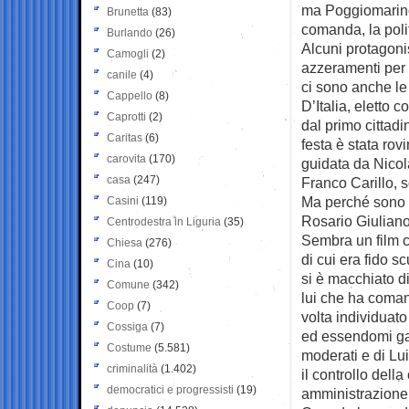
ma Poggiomarino
Brunetta
(83)
comanda, la poli
Burlando
(26)
Alcuni protagonis
Camogli
(2)
azzeramenti per 
canile
(4)
ci sono anche le
Cappello
(8)
D’Italia, eletto 
Caprotti
(2)
dal primo cittadi
Caritas
(6)
festa è stata rov
carovita
(170)
guidata da Nicol
casa
(247)
Franco Carillo, s
Ma perché sono fi
Casini
(119)
Rosario Giuliano,
Centrodestra in Liguria
(35)
Sembra un film ch
Chiesa
(276)
di cui era fido 
Cina
(10)
si è macchiato d
Comune
(342)
lui che ha comand
Coop
(7)
volta individuato
Cossiga
(7)
ed essendomi gar
Costume
(5.581)
moderati e di Lui
criminalità
(1.402)
il controllo dell
democratici e progressisti
(19)
amministrazione 