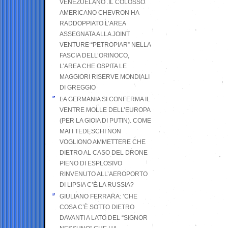
VENEZUELANO .IL COLOSSO
AMERICANO CHEVRON HA
RADDOPPIATO L’AREA
ASSEGNATA ALLA JOINT
VENTURE “PETROPIAR” NELLA
FASCIA DELL’ORINOCO,
L’AREA CHE OSPITA LE
MAGGIORI RISERVE MONDIALI
DI GREGGIO
LA GERMANIA SI CONFERMA IL
VENTRE MOLLE DELL’EUROPA
(PER LA GIOIA DI PUTIN). COME
MAI I TEDESCHI NON
VOGLIONO AMMETTERE CHE
DIETRO AL CASO DEL DRONE
PIENO DI ESPLOSIVO
RINVENUTO ALL’AEROPORTO
DI LIPSIA C’È LA RUSSIA?
GIULIANO FERRARA: ’CHE
COSA C’È SOTTO DIETRO
DAVANTI A LATO DEL “SIGNOR