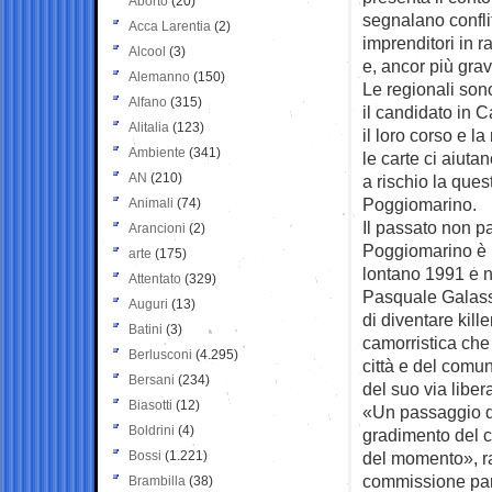
Aborto
(20)
segnalano conflit
Acca Larentia
(2)
imprenditori in 
Alcool
(3)
e, ancor più grav
Alemanno
(150)
Le regionali sono
Alfano
(315)
il candidato in 
Alitalia
(123)
il loro corso e l
Ambiente
(341)
le carte ci aiut
AN
(210)
a rischio la ques
Poggiomarino.
Animali
(74)
Il passato non p
Arancioni
(2)
Poggiomarino è u
arte
(175)
lontano 1991 e ne
Attentato
(329)
Pasquale Galasso
Auguri
(13)
di diventare kil
Batini
(3)
camorristica che
Berlusconi
(4.295)
città e del comun
Bersani
(234)
del suo via liber
Biasotti
(12)
«Un passaggio di
Boldrini
(4)
gradimento del c
Bossi
(1.221)
del momento», ra
commissione parl
Brambilla
(38)