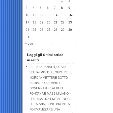
1
2
3
4
5
6
7
8
9
10
11
12
13
14
15
16
17
18
19
20
21
22
23
24
25
26
27
28
29
30
31
« Lug
Leggi gli ultimi articoli
inseriti
CE LA FARANNO QUESTA
VOLTA I PAVIDI LEGHISTI “DEL
NORD” A METTERE SOTTO
SCHIAFFO SALVINI? I
GOVERNATORI ATTILIO
FONTANA E MASSIMILIANO
FEDRIGA, INSIEME AL “DOGE”
LUCA ZAIA, SONO PRONTI A
FORMALIZZARE UNA