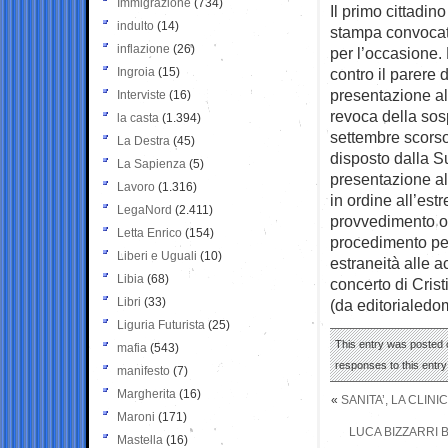
Immigrazione
(734)
Il primo cittadin
indulto
(14)
stampa convocata
inflazione
(26)
per l’occasione. 
Ingroia
(15)
contro il parere d
presentazione al
Interviste
(16)
revoca della sos
la casta
(1.394)
settembre scorso 
La Destra
(45)
disposto dalla S
La Sapienza
(5)
presentazione al
Lavoro
(1.316)
in ordine all’est
LegaNord
(2.411)
provvedimento og
Letta Enrico
(154)
procedimento pe
Liberi e Uguali
(10)
estraneità alle a
Libia
(68)
concerto di Crist
Libri
(33)
(da editorialedom
Liguria Futurista
(25)
This entry was posted o
mafia
(543)
responses to this entr
manifesto
(7)
Margherita
(16)
«
SANITA’, LA CLIN
Maroni
(171)
LUCA BIZZARRI 
Mastella
(16)