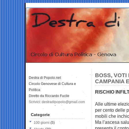
BOSS, VOTI
Destra di Popolo.net
CAMPANIA E
Circolo Genovese di Cultura e
Politica
RISCHIO INFI
Diretto da Riccardo Fucile
Scrivici: destradipopolo@gmail.com
Alle ultime elezi
per cento delle
p
Categorie
mobili che inchiod
Ma l’ascesa salut
100 giorni
(5)
presenta il conto