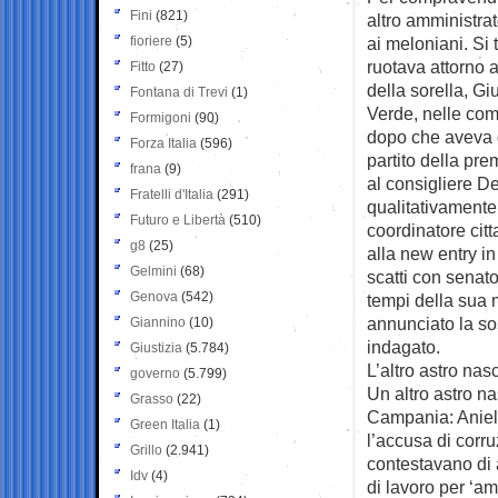
Fini
(821)
altro amministrato
fioriere
(5)
ai meloniani. Si 
ruotava attorno a
Fitto
(27)
della sorella, Gi
Fontana di Trevi
(1)
Verde, nelle comu
Formigoni
(90)
dopo che aveva da
Forza Italia
(596)
partito della pre
frana
(9)
al consigliere De
Fratelli d'Italia
(291)
qualitativamente
Futuro e Libertà
(510)
coordinatore citt
g8
(25)
alla new entry i
Gelmini
(68)
scatti con senato
Genova
(542)
tempi della sua m
annunciato la so
Giannino
(10)
indagato.
Giustizia
(5.784)
L’altro astro nas
governo
(5.799)
Un altro astro na
Grasso
(22)
Campania: Aniell
Green Italia
(1)
l’accusa di corru
Grillo
(2.941)
contestavano di 
Idv
(4)
di lavoro per ‘am