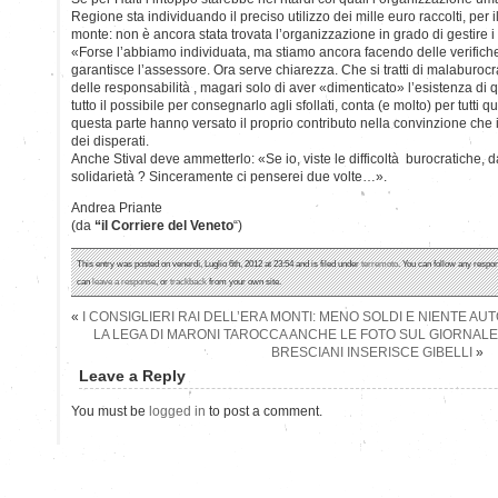
Regione sta individuando il preciso utilizzo dei mille euro raccolti, per il
monte: non è ancora stata trovata l’organizzazione in grado di gestire i 
«Forse l’abbiamo individuata, ma stiamo ancora facendo delle verifiche p
garantisce l’assessore. Ora serve chiarezza. Che si tratti di malaburoc
delle responsabilità , magari solo di aver «dimenticato» l’esistenza di 
tutto il possibile per consegnarlo agli sfollati, conta (e molto) per tutti
questa parte hanno versato il proprio contributo nella convinzione che i
dei disperati.
Anche Stival deve ammetterlo: «Se io, viste le difficoltà burocratiche, da
solidarietà ? Sinceramente ci penserei due volte…».
Andrea Priante
(da
“il Corriere del Veneto
“)
This entry was posted on venerdì, Luglio 6th, 2012 at 23:54 and is filed under
terremoto
. You can follow any respon
can
leave a response
, or
trackback
from your own site.
«
I CONSIGLIERI RAI DELL’ERA MONTI: MENO SOLDI E NIENTE AU
LA LEGA DI MARONI TAROCCA ANCHE LE FOTO SUL GIORNALE D
BRESCIANI INSERISCE GIBELLI
»
Leave a Reply
You must be
logged in
to post a comment.