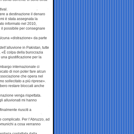
ival.
gere a destinazione il denaro
 mi è stata assegnata la
ato informato nel 2010,
o il possibile per consegnare
alcuna «distrazione» da parte
ell’alluvione in Pakistan, tutte
. «È colpa della burocrazia
una giustificazione per la
’embargo internazionale ci
cato di non poter fare alcun
’associazione che opera nel
 sollecitato a più riprese».
bbero restare bloccati anche
inazione venga rispettata.
gli alluvionati mi hanno
inalmente riusciti a
e complicato. Per l’Abruzzo, ad
omunichi a cosa verranno
nitaria contattata dalla