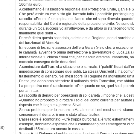
160mila euro.
A confermarlo è l’assessore regionale alla Protezione Civile, Daniele St
Che però assicura che si sta già facendo tutto il possibile per far giun
raccolto. «Per me è una spina nel fianco, che mi sono ritrovato quando
responsabilità del Centro regionale della protezione civile. Ne sono st
durante un Cda successivo all’alluvione, e da allora si sta facendo tutt
finalmente quei soldi ».
Perchè dietro questo scandalo, a detta della Regione, non ci sarebbe 
dei funzionari di Venezia.
E neppure di tecnici e assessori dell’era Galan (visto che, a eccezione d
le calamità avvennero prima dell’elezione a governatore di Luca Zaia)
internazionale », chiosa Stival che, per ciascun dramma umanitario, ha 
mancata consegna delle donazioni.
A cominciare dall’Iran. «La situazione è surreale: i “paletti” fissati dall
impediscono di consegnare quei soldi. La stessa Unicredit ci ha comuni
)
trasferimento di denaro. Nei mesi scorsi la Regione ha individuato un
Paese, ma dobbiamo attendere il nullaosta della Farnesina, che abbiamo
La prospettiva non è rassicurante: «Per quanto ne so, quei soldi potre
per anni…».
La raccolta di denaro per operazioni di solidarietà , impone che la dest
«Quando ho proposto di dirottare i soldi del conto corrente per aiutare 
risposto che è illegale », precisa Stival.
Stesso problema per lo tsunami. «Ma almeno lì, nei mesi scorsi, siamo f
consegnare il denaro. E non è stato affatto facile».
L’assessore è sconfortato. «C’è troppa burocrazia, è tutto estremament
esempio, dobbiamo aspettare che il commissario per l’emergenza ci c
19)
destinati i 65mila euro ancora in cassa».
Se per Haiti l’intoppo starebbe nei ritardi coi quali l’organizzazione uma