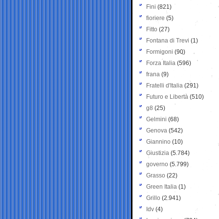
Fini
(821)
fioriere
(5)
Fitto
(27)
Fontana di Trevi
(1)
Formigoni
(90)
Forza Italia
(596)
frana
(9)
Fratelli d'Italia
(291)
Futuro e Libertà
(510)
g8
(25)
Gelmini
(68)
Genova
(542)
Giannino
(10)
Giustizia
(5.784)
governo
(5.799)
Grasso
(22)
Green Italia
(1)
Grillo
(2.941)
Idv
(4)