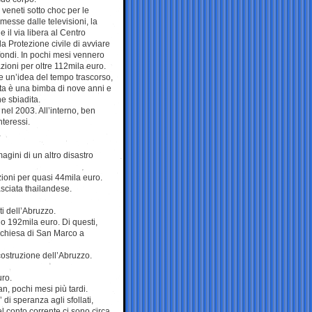
 veneti sotto choc per le
messe dalle televisioni, la
 il via libera al Centro
la Protezione civile di avviare
fondi. In pochi mesi vennero
zioni per oltre 112mila euro.
e un’idea del tempo trascorso,
ta è una bimba di nove anni e
e sbiadita.
 nel 2003. All’interno, ben
nteressi.
agini di un altro disastro
zioni per quasi 44mila euro.
asciata thailandese.
i dell’Abruzzo.
no 192mila euro. Di questi,
 chiesa di San Marco a
icostruzione dell’Abruzzo.
uro.
an, pochi mesi più tardi.
di speranza agli sfollati,
el conto corrente ci sono circa