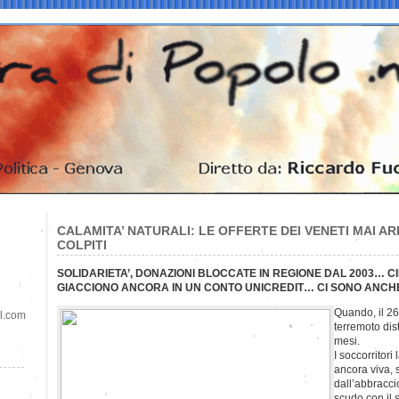
CALAMITA’ NATURALI: LE OFFERTE DEI VENETI MAI ARR
COLPITI
SOLIDARIETA’, DONAZIONI BLOCCATE IN REGIONE DAL 2003… C
GIACCIONO ANCORA IN UN CONTO UNICREDIT… CI SONO ANCHE 
Quando, il 2
il.com
terremoto dis
mesi.
I soccorritori
ancora viva, 
dall’abbracci
scudo con il 