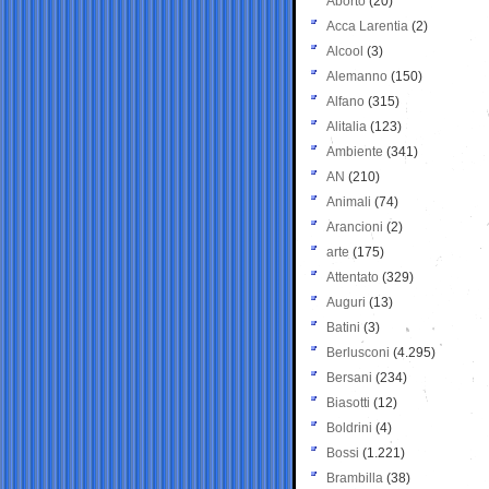
Aborto
(20)
Acca Larentia
(2)
Alcool
(3)
Alemanno
(150)
Alfano
(315)
Alitalia
(123)
Ambiente
(341)
AN
(210)
Animali
(74)
Arancioni
(2)
arte
(175)
Attentato
(329)
Auguri
(13)
Batini
(3)
Berlusconi
(4.295)
Bersani
(234)
Biasotti
(12)
Boldrini
(4)
Bossi
(1.221)
Brambilla
(38)