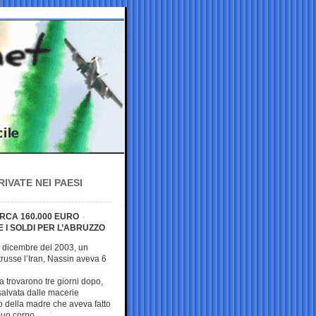
IVATE NEI PAESI
IRCA 160.000 EURO
I SOLDI PER L’ABRUZZO
6 dicembre del 2003, un
trusse l’Iran, Nassin aveva 6
 la trovarono tre giorni dopo,
salvata dalle macerie
o della madre che aveva fatto
suo corpo.