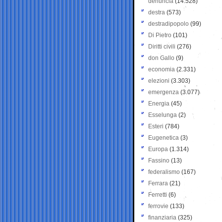
denuncia
(14.528)
destra
(573)
destradipopolo
(99)
Di Pietro
(101)
Diritti civili
(276)
don Gallo
(9)
economia
(2.331)
elezioni
(3.303)
emergenza
(3.077)
Energia
(45)
Esselunga
(2)
Esteri
(784)
Eugenetica
(3)
Europa
(1.314)
Fassino
(13)
federalismo
(167)
Ferrara
(21)
Ferretti
(6)
ferrovie
(133)
finanziaria
(325)