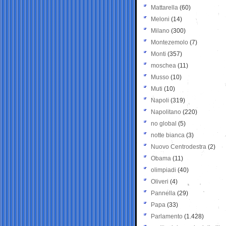
Mattarella
(60)
Meloni
(14)
Milano
(300)
Montezemolo
(7)
Monti
(357)
moschea
(11)
Musso
(10)
Muti
(10)
Napoli
(319)
Napolitano
(220)
no global
(5)
notte bianca
(3)
Nuovo Centrodestra
(2)
Obama
(11)
olimpiadi
(40)
Oliveri
(4)
Pannella
(29)
Papa
(33)
Parlamento
(1.428)