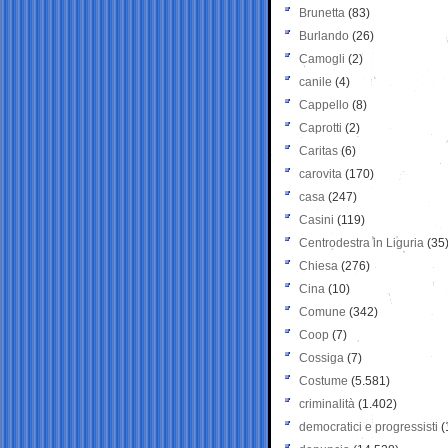
Brunetta
(83)
Burlando
(26)
Camogli
(2)
canile
(4)
Cappello
(8)
Caprotti
(2)
Caritas
(6)
carovita
(170)
casa
(247)
Casini
(119)
Centrodestra in Liguria
(35
Chiesa
(276)
Cina
(10)
Comune
(342)
Coop
(7)
Cossiga
(7)
Costume
(5.581)
criminalità
(1.402)
democratici e progressisti
(