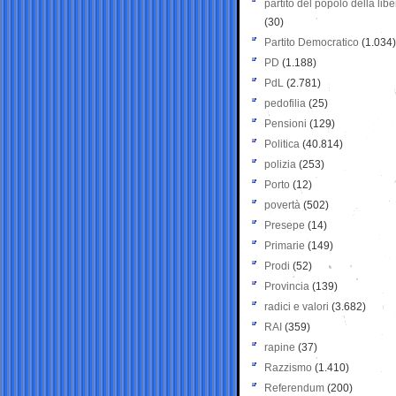
partito del popolo della libe
(30)
Partito Democratico
(1.034)
PD
(1.188)
PdL
(2.781)
pedofilia
(25)
Pensioni
(129)
Politica
(40.814)
polizia
(253)
Porto
(12)
povertà
(502)
Presepe
(14)
Primarie
(149)
Prodi
(52)
Provincia
(139)
radici e valori
(3.682)
RAI
(359)
rapine
(37)
Razzismo
(1.410)
Referendum
(200)