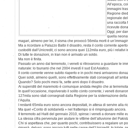
All’epoca, coi
immagini tras
Regione diede
regionale del
una raccolta 
ricevute dona
Oggi, per dar
quella neona
magari, almeno per lei, il sisma che provocò 56mila morti è un’immagin
Ma a ricordare a Palazzo Balbi il disastro, resta il conto corrente aperto
custoditi dall’Unicredit, ci sono ancora quei 112mila euro, più i relativi i
Di tutte le donazioni, in Iran non è arrivato un soldo.
Ma non è finita.
Passato un anno dal terremoto, i veneti si ritrovarono a guardare le imm
naturale: lo tsunami che nel 2004 investì il sud Est Asiatico.
Il conto corrente venne subito riaperto e in pochi mesi arrivarono dona
Quei soldi, almeno quelli, sono effettivamente stati consegnati all’amb
Quando? Solo pochi mesi fa, sette anni dopo il disastro.
Ai superstiti del maremoto è comunque andata meglio che ai terremotat
In quell’occasione, rispolverato il solito conto corrente, i veneti donaro
127mila sono stati consegnati dalla Regione per la sistemazione della
l’Aquila.
I restanti 65mila euro sono ancora depositati, in attesa di servire alla r
Ma quel «Conto di solidarietà » nel frattempo si è rimpinguato ancora.
Il terremoto ad Haiti del gennaio 2010, spinse i veneti a donare mille e
La stessa cifra pervenuta per aiutare le vittime dell’alluvione del Pakist
Chi si aspettava che, per quanto pochi, contribuissero a regalare un po’ 
rimarrà deluso: sono ancora tutti nelle casse dell’Unicredit. In totale, n