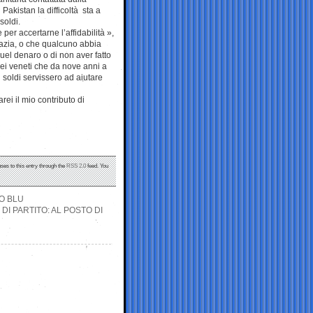
 Pakistan la difficoltà sta a
soldi.
er accertarne l’affidabilità »,
razia, o che qualcuno abbia
quel denaro o di non aver fatto
 quei veneti che da nove anni a
 soldi servissero ad aiutare
rei il mio contributo di
ses to this entry through the
RSS 2.0
feed. You
TO BLU
I PARTITO: AL POSTO DI