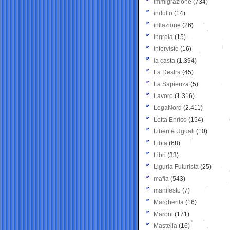
Immigrazione
(734)
indulto
(14)
inflazione
(26)
Ingroia
(15)
Interviste
(16)
la casta
(1.394)
La Destra
(45)
La Sapienza
(5)
Lavoro
(1.316)
LegaNord
(2.411)
Letta Enrico
(154)
Liberi e Uguali
(10)
Libia
(68)
Libri
(33)
Liguria Futurista
(25)
mafia
(543)
manifesto
(7)
Margherita
(16)
Maroni
(171)
Mastella
(16)