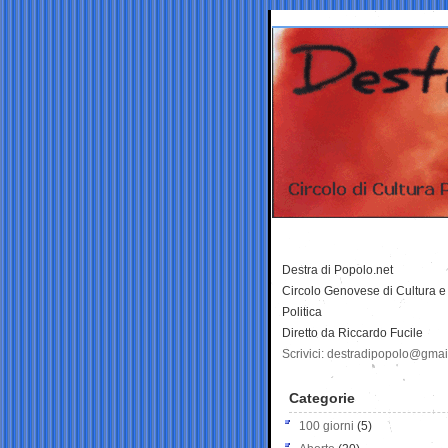
Destra di Popolo.net
Circolo Genovese di Cultura e
Politica
Diretto da Riccardo Fucile
Scrivici: destradipopolo@gma
Categorie
100 giorni
(5)