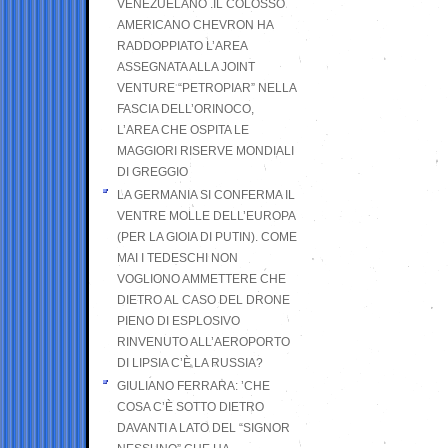
VENEZUELANO .IL COLOSSO
AMERICANO CHEVRON HA
RADDOPPIATO L’AREA
ASSEGNATA ALLA JOINT
VENTURE “PETROPIAR” NELLA
FASCIA DELL’ORINOCO,
L’AREA CHE OSPITA LE
MAGGIORI RISERVE MONDIALI
DI GREGGIO
LA GERMANIA SI CONFERMA IL
VENTRE MOLLE DELL’EUROPA
(PER LA GIOIA DI PUTIN). COME
MAI I TEDESCHI NON
VOGLIONO AMMETTERE CHE
DIETRO AL CASO DEL DRONE
PIENO DI ESPLOSIVO
RINVENUTO ALL’AEROPORTO
DI LIPSIA C’È LA RUSSIA?
GIULIANO FERRARA: ’CHE
COSA C’È SOTTO DIETRO
DAVANTI A LATO DEL “SIGNOR