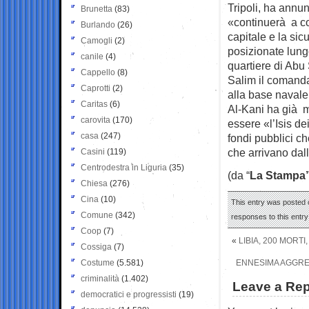
Tripoli, ha annun
Brunetta
(83)
«continuerà a co
Burlando
(26)
capitale e la sic
Camogli
(2)
posizionate lungo
canile
(4)
quartiere di Abu
Cappello
(8)
Salim il comanda
Caprotti
(2)
alla base navale 
Caritas
(6)
Al-Kani ha già mi
carovita
(170)
essere «l’Isis de
casa
(247)
fondi pubblici ch
che arrivano dal
Casini
(119)
Centrodestra in Liguria
(35)
(da “
La Stampa”
Chiesa
(276)
Cina
(10)
This entry was posted o
Comune
(342)
responses to this entr
Coop
(7)
«
LIBIA, 200 MORTI
Cossiga
(7)
Costume
(5.581)
ENNESIMA AGGRES
criminalità
(1.402)
Leave a Rep
democratici e progressisti
(19)