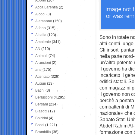
Aborto
(20)
Acca Larentia
(2)
Alcool
(3)
Alemanno
(150)
Alfano
(315)
Alitalia
(123)
Sono in totale no
Ambiente
(341)
altri centri lungo
AN
(210)
Gli insorti punta
nella parte nord-
Animali
(74)
un’altra potente 
Arancioni
(2)
Il governo ha dic
arte
(175)
incaricato il gen
Attentato
(329)
edifici statali. S
Auguri
(13)
con magazzini pu
Batini
(3)
Il governo non co
Berlusconi
(4.295)
perchè a portata 
Bersani
(234)
combattenti di M
Biasotti
(12)
nazionale» che d
Boldrini
(4)
Sabato Stati Uni
Bossi
(1.221)
Abdel Rahim Al-
formazione con b
Brambilla
(38)