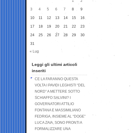
1
2
3
4
5
6
7
8
9
10
11
12
13
14
15
16
17
18
19
20
21
22
23
24
25
26
27
28
29
30
31
« Lug
Leggi gli ultimi articoli
inseriti
CE LA FARANNO QUESTA
VOLTA I PAVIDI LEGHISTI “DEL
NORD” A METTERE SOTTO
SCHIAFFO SALVINI? I
GOVERNATORI ATTILIO
FONTANA E MASSIMILIANO
FEDRIGA, INSIEME AL “DOGE”
LUCA ZAIA, SONO PRONTI A
FORMALIZZARE UNA