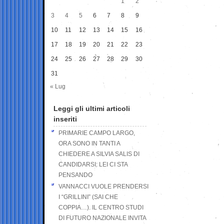
1
2
3
4
5
6
7
8
9
10
11
12
13
14
15
16
17
18
19
20
21
22
23
24
25
26
27
28
29
30
31
« Lug
Leggi gli ultimi articoli
inseriti
PRIMARIE CAMPO LARGO,
ORA SONO IN TANTI A
CHIEDERE A SILVIA SALIS DI
CANDIDARSI: LEI CI STA
PENSANDO
VANNACCI VUOLE PRENDERSI
I “GRILLINI” (SAI CHE
COPPIA…). IL CENTRO STUDI
DI FUTURO NAZIONALE INVITA