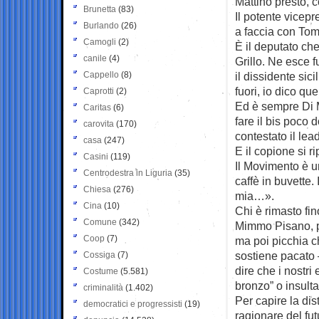
Mattino presto, c
Brunetta
(83)
Il potente vicepr
Burlando
(26)
a faccia con To
Camogli
(2)
È il deputato ch
canile
(4)
Grillo. Ne esce 
Cappello
(8)
il dissidente sic
fuori, io dico qu
Caprotti
(2)
Ed è sempre Di M
Caritas
(6)
fare il bis poco
carovita
(170)
contestato il lead
casa
(247)
E il copione si ri
Casini
(119)
Il Movimento è u
Centrodestra in Liguria
(35)
caffè in buvette
Chiesa
(276)
mia…».
Cina
(10)
Chi è rimasto fin
Comune
(342)
Mimmo Pisano, pe
Coop
(7)
ma poi picchia 
sostiene pacato 
Cossiga
(7)
dire che i nostri 
Costume
(5.581)
bronzo” o insultar
criminalità
(1.402)
Per capire la dis
democratici e progressisti
(19)
ragionare del fut