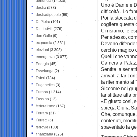
denuncia
(14.528)
Uno è Daniele De
destra
(573)
difficoltà . Lo fa
destradipopolo
(99)
Poi la stoccata d
Di Pietro
(101)
cogliere questa 
Diritti civili
(276)
Ci risiamo, le e
don Gallo
(9)
Per adesso, comu
economia
(2.331)
Devono difendersi
cerchio magico de
elezioni
(3.303)
Quelli che vanno 
emergenza
(3.077)
Camera a Palaz
Energia
(45)
Sentite la senat
Esselunga
(2)
arrivati a far co
Esteri
(784)
fa riferimento al
Eugenetica
(3)
Siccome nei grupp
Europa
(1.314)
far slittare all
Fassino
(13)
«È giusto così, 
federalismo
(167)
spiega Giulia Sar
Ferrara
(21)
Che, comunque, 
contenuti, modifi
Ferretti
(6)
spaventato la ge
ferrovie
(133)
finanziaria
(325)
Tommaso Ciriac