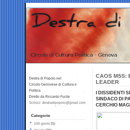
CAOS M5S: 
Destra di Popolo.net
LEADER
Circolo Genovese di Cultura e
Politica
I DISSIDENTI
Diretto da Riccardo Fucile
SINDACO DI P
Scrivici: destradipopolo@gmail.com
CERCHIO MAG
Categorie
100 giorni
(5)