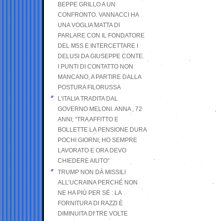
BEPPE GRILLO A UN
CONFRONTO. VANNACCI HA
UNA VOGLIA MATTA DI
PARLARE CON IL FONDATORE
DEL M5S E INTERCETTARE I
DELUSI DA GIUSEPPE CONTE.
I PUNTI DI CONTATTO NON
MANCANO, A PARTIRE DALLA
POSTURA FILORUSSA
L’ITALIA TRADITA DAL
GOVERNO MELONI. ANNA , 72
ANNI; “TRA AFFITTO E
BOLLETTE LA PENSIONE DURA
POCHI GIORNI, HO SEMPRE
LAVORATO E ORA DEVO
CHIEDERE AIUTO”
TRUMP NON DÀ MISSILI
ALL’UCRAINA PERCHÉ NON
NE HA PIÙ PER SÉ : LA
FORNITURA DI RAZZI È
DIMINUITA DI TRE VOLTE