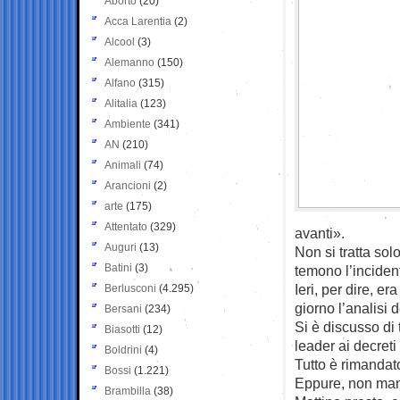
Aborto
(20)
Acca Larentia
(2)
Alcool
(3)
Alemanno
(150)
Alfano
(315)
Alitalia
(123)
Ambiente
(341)
AN
(210)
Animali
(74)
Arancioni
(2)
arte
(175)
Attentato
(329)
avanti».
Auguri
(13)
Non si tratta solo
Batini
(3)
temono l’inciden
Ieri, per dire, e
Berlusconi
(4.295)
giorno l’analisi d
Bersani
(234)
Si è discusso di
Biasotti
(12)
leader ai decreti
Boldrini
(4)
Tutto è rimandat
Bossi
(1.221)
Eppure, non manc
Brambilla
(38)