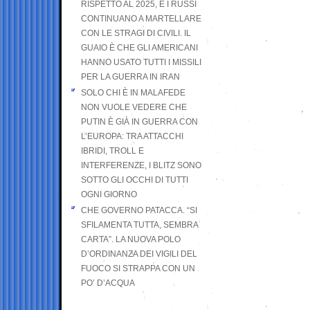
RISPETTO AL 2025, E I RUSSI
CONTINUANO A MARTELLARE
CON LE STRAGI DI CIVILI. IL
GUAIO È CHE GLI AMERICANI
HANNO USATO TUTTI I MISSILI
PER LA GUERRA IN IRAN
SOLO CHI È IN MALAFEDE
NON VUOLE VEDERE CHE
PUTIN È GIÀ IN GUERRA CON
L’EUROPA: TRA ATTACCHI
IBRIDI, TROLL E
INTERFERENZE, I BLITZ SONO
SOTTO GLI OCCHI DI TUTTI
OGNI GIORNO
CHE GOVERNO PATACCA. “SI
SFILAMENTA TUTTA, SEMBRA
CARTA”. LA NUOVA POLO
D’ORDINANZA DEI VIGILI DEL
FUOCO SI STRAPPA CON UN
PO’ D’ACQUA