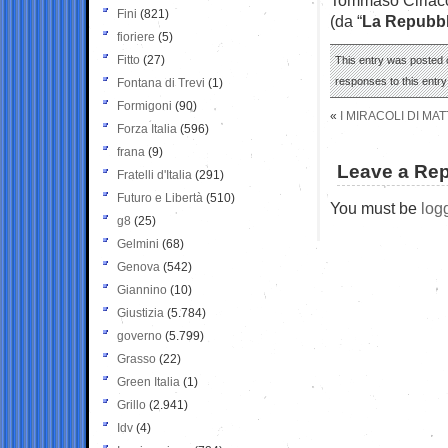
Fini
(821)
(da “
La Repubbl
fioriere
(5)
Fitto
(27)
This entry was posted o
responses to this entr
Fontana di Trevi
(1)
Formigoni
(90)
«
I MIRACOLI DI MA
Forza Italia
(596)
frana
(9)
Leave a Rep
Fratelli d'Italia
(291)
Futuro e Libertà
(510)
You must be
log
g8
(25)
Gelmini
(68)
Genova
(542)
Giannino
(10)
Giustizia
(5.784)
governo
(5.799)
Grasso
(22)
Green Italia
(1)
Grillo
(2.941)
Idv
(4)