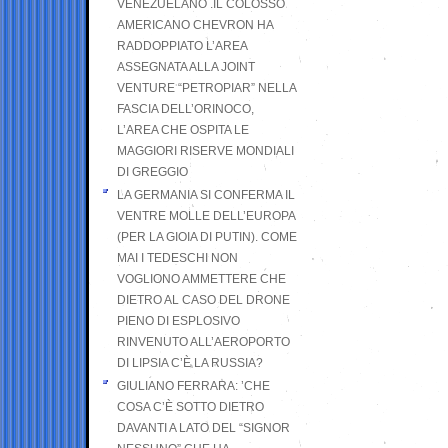
VENEZUELANO .IL COLOSSO
AMERICANO CHEVRON HA
RADDOPPIATO L’AREA
ASSEGNATA ALLA JOINT
VENTURE “PETROPIAR” NELLA
FASCIA DELL’ORINOCO,
L’AREA CHE OSPITA LE
MAGGIORI RISERVE MONDIALI
DI GREGGIO
LA GERMANIA SI CONFERMA IL
VENTRE MOLLE DELL’EUROPA
(PER LA GIOIA DI PUTIN). COME
MAI I TEDESCHI NON
VOGLIONO AMMETTERE CHE
DIETRO AL CASO DEL DRONE
PIENO DI ESPLOSIVO
RINVENUTO ALL’AEROPORTO
DI LIPSIA C’È LA RUSSIA?
GIULIANO FERRARA: ’CHE
COSA C’È SOTTO DIETRO
DAVANTI A LATO DEL “SIGNOR