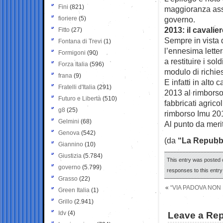
Fini
(821)
maggioranza asso
fioriere
(5)
governo.
2013: il cavalier
Fitto
(27)
Sempre in vista d
Fontana di Trevi
(1)
l’ennesima lette
Formigoni
(90)
a restituire i so
Forza Italia
(596)
modulo di richies
frana
(9)
E infatti in alto
Fratelli d'Italia
(291)
2013 al rimborso 
Futuro e Libertà
(510)
fabbricati agrico
g8
(25)
rimborso Imu 20
Gelmini
(68)
Al punto da merit
Genova
(542)
(da
“La Repubbl
Giannino
(10)
Giustizia
(5.784)
This entry was posted 
governo
(5.799)
responses to this entr
Grasso
(22)
«
“VIA PADOVA NON
Green Italia
(1)
Grillo
(2.941)
Idv
(4)
Leave a Rep