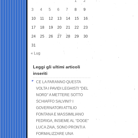
1
2
3
4
5
6
7
8
9
10
11
12
13
14
15
16
17
18
19
20
21
22
23
24
25
26
27
28
29
30
31
« Lug
Leggi gli ultimi articoli
inseriti
CE LA FARANNO QUESTA
VOLTA I PAVIDI LEGHISTI “DEL
NORD” A METTERE SOTTO
SCHIAFFO SALVINI? I
GOVERNATORI ATTILIO
FONTANA E MASSIMILIANO
FEDRIGA, INSIEME AL “DOGE”
LUCA ZAIA, SONO PRONTI A
FORMALIZZARE UNA