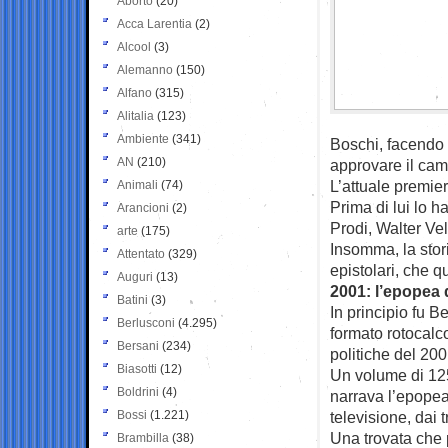
Aborto
(20)
Acca Larentia
(2)
Alcool
(3)
Alemanno
(150)
Alfano
(315)
Alitalia
(123)
Ambiente
(341)
Boschi, facendo i
AN
(210)
approvare il cam
L’attuale premier 
Animali
(74)
Prima di lui lo 
Arancioni
(2)
Prodi, Walter Vel
arte
(175)
Insomma, la stori
Attentato
(329)
epistolari, che q
Auguri
(13)
2001: l’epopea d
Batini
(3)
In principio fu B
Berlusconi
(4.295)
formato rotocalco,
Bersani
(234)
politiche del 200
Biasotti
(12)
Un volume di 125 
Boldrini
(4)
narrava l’epopea 
Bossi
(1.221)
televisione, dai t
Una trovata che 
Brambilla
(38)