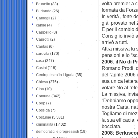
volta premier a c
Brunetta
(83)
formata da Forza 
Burlando
(26)
In verità , forte 
Camogli
(2)
già provato nel 
canile
(4)
E per il cambio 
Cappello
(8)
Consiglio inviò a
Caprotti
(2)
arrivò a tutti.
Caritas
(6)
Altra missiva fu s
carovita
(170)
pensioni e lo “s
casa
(247)
2006: il No di P
Romano Prodi, dop
Casini
(119)
dell’aprile 2006
Centrodestra in Liguria
(35)
sua unica lettera
Chiesa
(276)
votare No al refe
Cina
(10)
La missiva, invi
Comune
(342)
“Dobbiamo opporc
Coop
(7)
nostra Carta, nat
Cossiga
(7)
Togliamo di mezz
Costume
(5.581)
la sua efficacia:
criminalità
(1.402)
bocciata.
democratici e progressisti
(19)
2008: Berlusconi