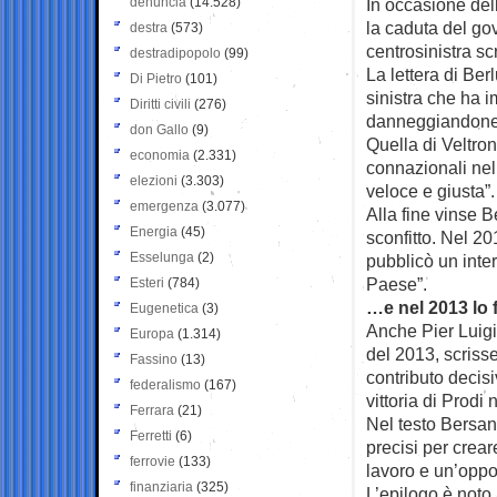
denuncia
(14.528)
In occasione dell
la caduta del gov
destra
(573)
centrosinistra scr
destradipopolo
(99)
La lettera di Ber
Di Pietro
(101)
sinistra che ha 
Diritti civili
(276)
danneggiandone 
don Gallo
(9)
Quella di Veltroni
economia
(2.331)
connazionali nel
elezioni
(3.303)
veloce e giusta”.
emergenza
(3.077)
Alla fine vinse B
Energia
(45)
sconfitto. Nel 20
Esselunga
(2)
pubblicò un inter
Paese”.
Esteri
(784)
…e nel 2013 lo 
Eugenetica
(3)
Anche Pier Luigi 
Europa
(1.314)
del 2013, scrisse
Fassino
(13)
contributo decis
federalismo
(167)
vittoria di Prodi 
Ferrara
(21)
Nel testo Bersan
Ferretti
(6)
precisi per crear
ferrovie
(133)
lavoro e un’oppo
finanziaria
(325)
L’epilogo è noto 