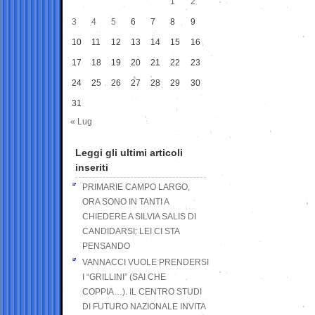
1
2
3
4
5
6
7
8
9
10
11
12
13
14
15
16
17
18
19
20
21
22
23
24
25
26
27
28
29
30
31
« Lug
Leggi gli ultimi articoli
inseriti
PRIMARIE CAMPO LARGO,
ORA SONO IN TANTI A
CHIEDERE A SILVIA SALIS DI
CANDIDARSI: LEI CI STA
PENSANDO
VANNACCI VUOLE PRENDERSI
I “GRILLINI” (SAI CHE
COPPIA…). IL CENTRO STUDI
DI FUTURO NAZIONALE INVITA