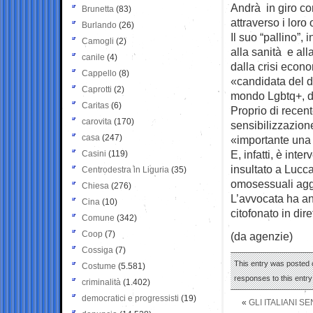
Andrà in giro co
Brunetta
(83)
attraverso i loro 
Burlando
(26)
Il suo “pallino”, 
Camogli
(2)
alla sanità e al
canile
(4)
dalla crisi econ
Cappello
(8)
«candidata del di
Caprotti
(2)
mondo Lgbtq+, d
Caritas
(6)
Proprio di recen
carovita
(170)
sensibilizzazione
casa
(247)
«importante una 
E, infatti, è inte
Casini
(119)
insultato a Lucc
Centrodestra in Liguria
(35)
omosessuali aggr
Chiesa
(276)
L’avvocata ha an
Cina
(10)
citofonato in di
Comune
(342)
Coop
(7)
(da agenzie)
Cossiga
(7)
This entry was posted o
Costume
(5.581)
responses to this entr
criminalità
(1.402)
democratici e progressisti
(19)
«
GLI ITALIANI S