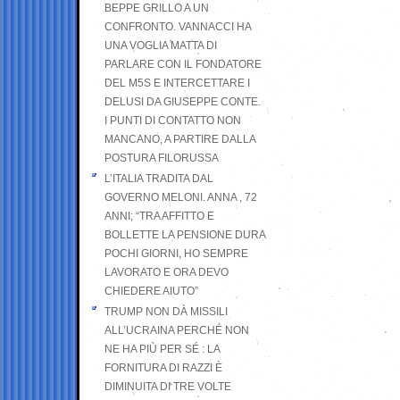
BEPPE GRILLO A UN
CONFRONTO. VANNACCI HA
UNA VOGLIA MATTA DI
PARLARE CON IL FONDATORE
DEL M5S E INTERCETTARE I
DELUSI DA GIUSEPPE CONTE.
I PUNTI DI CONTATTO NON
MANCANO, A PARTIRE DALLA
POSTURA FILORUSSA
L’ITALIA TRADITA DAL
GOVERNO MELONI. ANNA , 72
ANNI; “TRA AFFITTO E
BOLLETTE LA PENSIONE DURA
POCHI GIORNI, HO SEMPRE
LAVORATO E ORA DEVO
CHIEDERE AIUTO”
TRUMP NON DÀ MISSILI
ALL’UCRAINA PERCHÉ NON
NE HA PIÙ PER SÉ : LA
FORNITURA DI RAZZI È
DIMINUITA DI TRE VOLTE