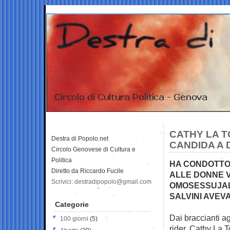
CATHY LA TO
Destra di Popolo.net
CANDIDA A 
Circolo Genovese di Cultura e
Politica
HA CONDOTTO 
Diretto da Riccardo Fucile
ALLE DONNE VI
Scrivici: destradipopolo@gmail.com
OMOSESSUJALI
SALVINI AVEV
Categorie
Dai braccianti ag
100 giorni
(5)
rider. Cathy La T