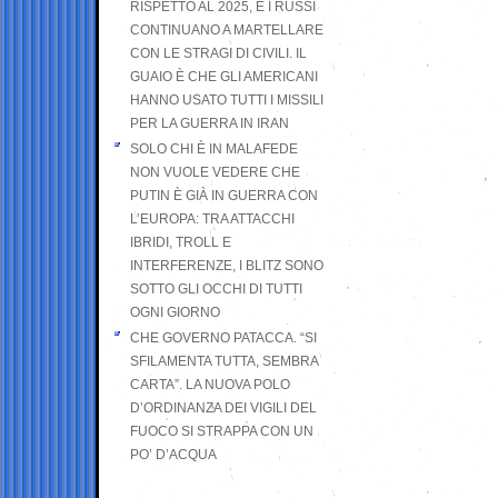
RISPETTO AL 2025, E I RUSSI
CONTINUANO A MARTELLARE
CON LE STRAGI DI CIVILI. IL
GUAIO È CHE GLI AMERICANI
HANNO USATO TUTTI I MISSILI
PER LA GUERRA IN IRAN
SOLO CHI È IN MALAFEDE
NON VUOLE VEDERE CHE
PUTIN È GIÀ IN GUERRA CON
L’EUROPA: TRA ATTACCHI
IBRIDI, TROLL E
INTERFERENZE, I BLITZ SONO
SOTTO GLI OCCHI DI TUTTI
OGNI GIORNO
CHE GOVERNO PATACCA. “SI
SFILAMENTA TUTTA, SEMBRA
CARTA”. LA NUOVA POLO
D’ORDINANZA DEI VIGILI DEL
FUOCO SI STRAPPA CON UN
PO’ D’ACQUA