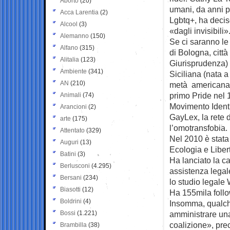
Aborto
(20)
umani, da anni p
Acca Larentia
(2)
Lgbtq+, ha decis
Alcool
(3)
«dagli invisibili»
Alemanno
(150)
Se ci saranno le
Alfano
(315)
di Bologna, città
Alitalia
(123)
Giurisprudenza) p
Ambiente
(341)
Siciliana (nata a
AN
(210)
metà americana, 
primo Pride nel 
Animali
(74)
Movimento Ident
Arancioni
(2)
GayLex, la rete d
arte
(175)
l’omotransfobia.
Attentato
(329)
Nel 2010 è stata 
Auguri
(13)
Ecologia e Liber
Batini
(3)
Ha lanciato la ca
Berlusconi
(4.295)
assistenza legale
Bersani
(234)
lo studio legale 
Biasotti
(12)
Ha 155mila follo
Boldrini
(4)
Insomma, qualche
Bossi
(1.221)
amministrare una
coalizione», prec
Brambilla
(38)