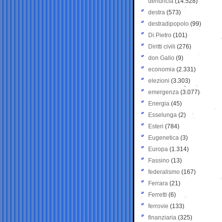
denuncia
(14.528)
destra
(573)
destradipopolo
(99)
Di Pietro
(101)
Diritti civili
(276)
don Gallo
(9)
economia
(2.331)
elezioni
(3.303)
emergenza
(3.077)
Energia
(45)
Esselunga
(2)
Esteri
(784)
Eugenetica
(3)
Europa
(1.314)
Fassino
(13)
federalismo
(167)
Ferrara
(21)
Ferretti
(6)
ferrovie
(133)
finanziaria
(325)