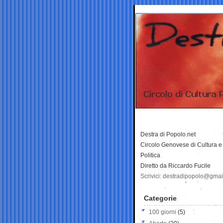
Destra di Popolo.net
Circolo Genovese di Cultura e
Politica
Diretto da Riccardo Fucile
Scrivici: destradipopolo@gma
Categorie
100 giorni
(5)