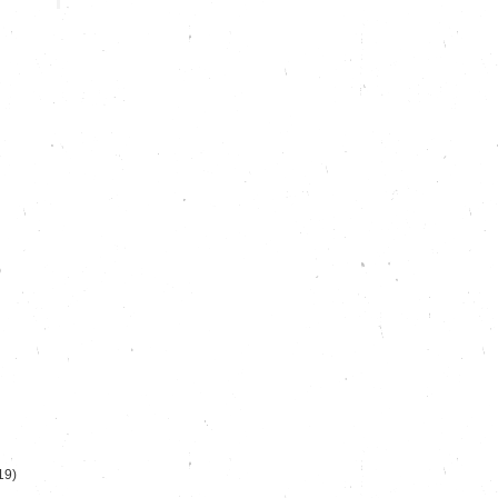
)
19)