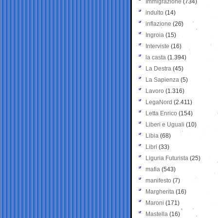
Immigrazione
(734)
indulto
(14)
inflazione
(26)
Ingroia
(15)
Interviste
(16)
la casta
(1.394)
La Destra
(45)
La Sapienza
(5)
Lavoro
(1.316)
LegaNord
(2.411)
Letta Enrico
(154)
Liberi e Uguali
(10)
Libia
(68)
Libri
(33)
Liguria Futurista
(25)
mafia
(543)
manifesto
(7)
Margherita
(16)
Maroni
(171)
Mastella
(16)