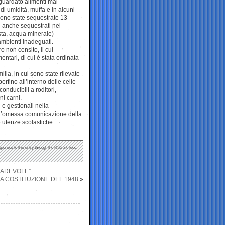
iguardato alimenti mal
di umidità, muffa e in alcuni
 sono state sequestrate 13
i anche sequestrati nel
sta, acqua minerale)
 ambienti inadeguati.
ro non censito, il cui
tari, di cui è stata ordinata
lia, in cui sono state rilevate
erfino all’interno delle celle
onducibili a roditori,
i carni.
 e gestionali nella
 e l’omessa comunicazione della
e utenze scolastiche.
sponses to this entry through the
RSS 2.0
feed.
RADEVOLE”
A COSTITUZIONE DEL 1948
»