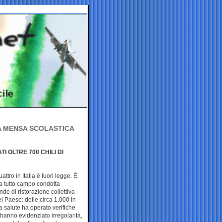
A MENSA SCOLASTICA
I OLTRE 700 CHILI DI
ttro in Italia è fuori legge. È
a tutto campo condotta
nde di ristorazione collettiva
el Paese: delle circa 1.000 in
a salute ha operato verifiche
 hanno evidenziato irregolarità,