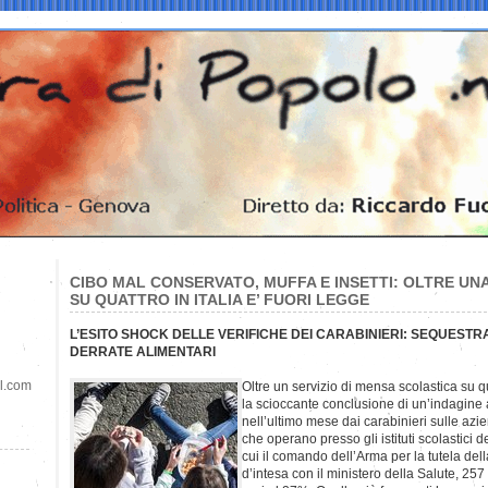
CIBO MAL CONSERVATO, MUFFA E INSETTI: OLTRE UN
SU QUATTRO IN ITALIA E’ FUORI LEGGE
L’ESITO SHOCK DELLE VERIFICHE DEI CARABINIERI: SEQUESTRAT
DERRATE ALIMENTARI
il.com
Oltre un servizio di mensa scolastica su qua
la scioccante conclusione di un’indagine 
nell’ultimo mese dai carabinieri sulle azie
che operano presso gli istituti scolastici d
cui il comando dell’Arma per la tutela dell
d’intesa con il ministero della Salute, 257