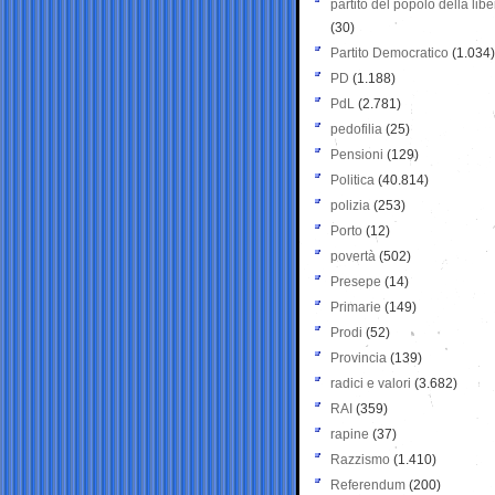
partito del popolo della libe
(30)
Partito Democratico
(1.034)
PD
(1.188)
PdL
(2.781)
pedofilia
(25)
Pensioni
(129)
Politica
(40.814)
polizia
(253)
Porto
(12)
povertà
(502)
Presepe
(14)
Primarie
(149)
Prodi
(52)
Provincia
(139)
radici e valori
(3.682)
RAI
(359)
rapine
(37)
Razzismo
(1.410)
Referendum
(200)