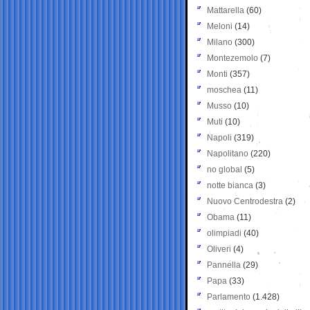
Mattarella
(60)
Meloni
(14)
Milano
(300)
Montezemolo
(7)
Monti
(357)
moschea
(11)
Musso
(10)
Muti
(10)
Napoli
(319)
Napolitano
(220)
no global
(5)
notte bianca
(3)
Nuovo Centrodestra
(2)
Obama
(11)
olimpiadi
(40)
Oliveri
(4)
Pannella
(29)
Papa
(33)
Parlamento
(1.428)