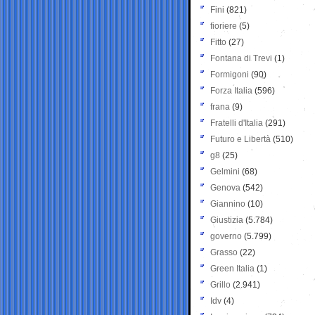
Fini
(821)
fioriere
(5)
Fitto
(27)
Fontana di Trevi
(1)
Formigoni
(90)
Forza Italia
(596)
frana
(9)
Fratelli d'Italia
(291)
Futuro e Libertà
(510)
g8
(25)
Gelmini
(68)
Genova
(542)
Giannino
(10)
Giustizia
(5.784)
governo
(5.799)
Grasso
(22)
Green Italia
(1)
Grillo
(2.941)
Idv
(4)