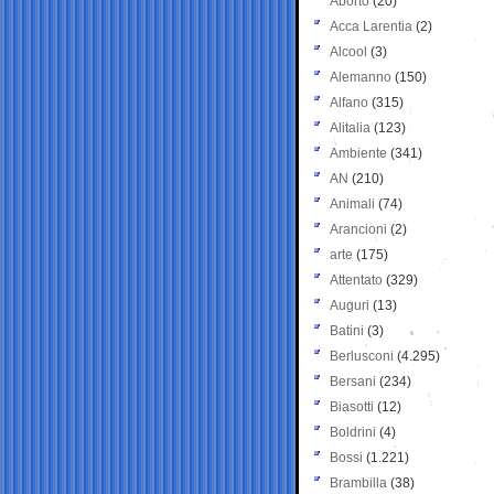
Aborto
(20)
Acca Larentia
(2)
Alcool
(3)
Alemanno
(150)
Alfano
(315)
Alitalia
(123)
Ambiente
(341)
AN
(210)
Animali
(74)
Arancioni
(2)
arte
(175)
Attentato
(329)
Auguri
(13)
Batini
(3)
Berlusconi
(4.295)
Bersani
(234)
Biasotti
(12)
Boldrini
(4)
Bossi
(1.221)
Brambilla
(38)