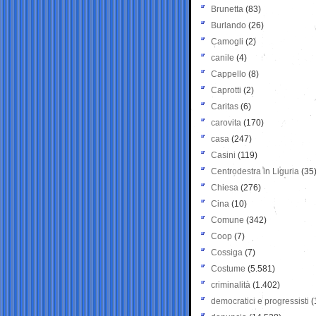
Brunetta
(83)
Burlando
(26)
Camogli
(2)
canile
(4)
Cappello
(8)
Caprotti
(2)
Caritas
(6)
carovita
(170)
casa
(247)
Casini
(119)
Centrodestra in Liguria
(35
Chiesa
(276)
Cina
(10)
Comune
(342)
Coop
(7)
Cossiga
(7)
Costume
(5.581)
criminalità
(1.402)
democratici e progressisti
(