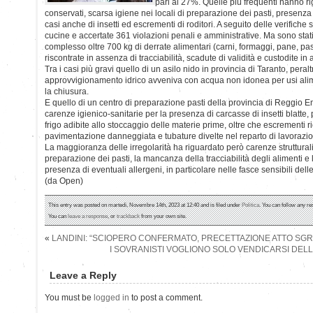
pari al 27%. Quelle più frequenti hanno r
conservati, scarsa igiene nei locali di preparazione dei pasti, presenza 
casi anche di insetti ed escrementi di roditori. A seguito delle verifiche
cucine e accertate 361 violazioni penali e amministrative. Ma sono stat
complesso oltre 700 kg di derrate alimentari (carni, formaggi, pane, pa
riscontrate in assenza di tracciabilità, scadute di validità e custodite in
Tra i casi più gravi quello di un asilo nido in provincia di Taranto, peralt
approvvigionamento idrico avveniva con acqua non idonea per usi alimen
la chiusura.
E quello di un centro di preparazione pasti della provincia di Reggio Emi
carenze igienico-sanitarie per la presenza di carcasse di insetti blatte, p
frigo adibite allo stoccaggio delle materie prime, oltre che escrementi ric
pavimentazione danneggiata e tubature divelte nel reparto di lavorazion
La maggioranza delle irregolarità ha riguardato però carenze strutturali
preparazione dei pasti, la mancanza della tracciabilità degli alimenti
presenza di eventuali allergeni, in particolare nelle fasce sensibili dell
(da Open)
This entry was posted on martedì, Novembre 14th, 2023 at 12:40 and is filed under
Politica
. You can follow any re
You can
leave a response
, or
trackback
from your own site.
«
LANDINI: “SCIOPERO CONFERMATO, PRECETTAZIONE ATTO SG
I SOVRANISTI VOGLIONO SOLO VENDICARSI DELL
Leave a Reply
You must be
logged in
to post a comment.