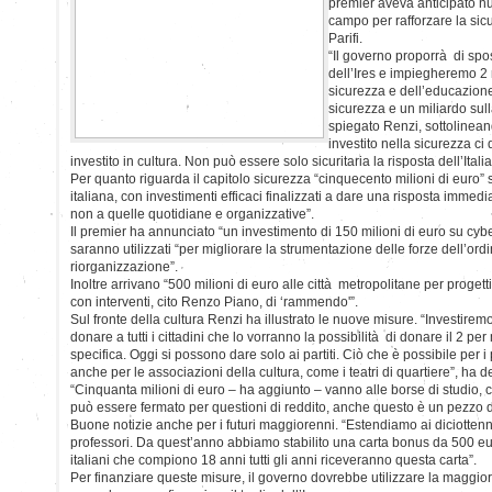
premier aveva anticipato n
campo per rafforzare la sicu
Parifi.
“Il governo proporrà di spo
dell’Ires e impiegheremo 2 m
sicurezza e dell’educazion
sicurezza e un miliardo sull
spiegato Renzi, sottolinean
investito nella sicurezza ci
investito in cultura. Non può essere solo sicuritaria la risposta dell’Italia
Per quanto riguarda il capitolo sicurezza “cinquecento milioni di euro” 
italiana, con investimenti efficaci finalizzati a dare una risposta immedi
non a quelle quotidiane e organizzative”.
Il premier ha annunciato “un investimento di 150 milioni di euro su cybe
saranno utilizzati “per migliorare la strumentazione delle forze dell’ord
riorganizzazione”.
Inoltre arrivano “500 milioni di euro alle città metropolitane per progetti
con interventi, cito Renzo Piano, di ‘rammendo'”.
Sul fronte della cultura Renzi ha illustrato le nuove misure. “Investirem
donare a tutti i cittadini che lo vorranno la possibilità di donare il 2 pe
specifica. Oggi si possono dare solo ai partiti. Ciò che è possibile per i
anche per le associazioni della cultura, come i teatri di quartiere”, ha de
“Cinquanta milioni di euro – ha aggiunto – vanno alle borse di studio, c
può essere fermato per questioni di reddito, anche questo è un pezzo del
Buone notizie anche per i futuri maggiorenni. “Estendiamo ai diciottenni
professori. Da quest’anno abbiamo stabilito una carta bonus da 500 euro
italiani che compiono 18 anni tutti gli anni riceveranno questa carta”.
Per finanziare queste misure, il governo dovrebbe utilizzare la maggiore