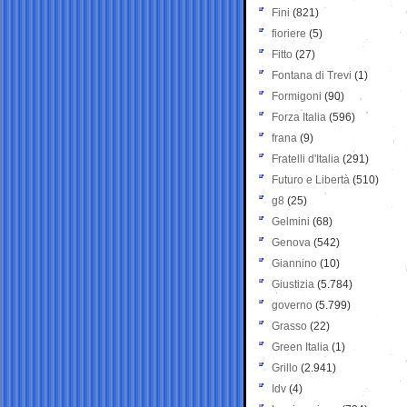
Fini
(821)
fioriere
(5)
Fitto
(27)
Fontana di Trevi
(1)
Formigoni
(90)
Forza Italia
(596)
frana
(9)
Fratelli d'Italia
(291)
Futuro e Libertà
(510)
g8
(25)
Gelmini
(68)
Genova
(542)
Giannino
(10)
Giustizia
(5.784)
governo
(5.799)
Grasso
(22)
Green Italia
(1)
Grillo
(2.941)
Idv
(4)