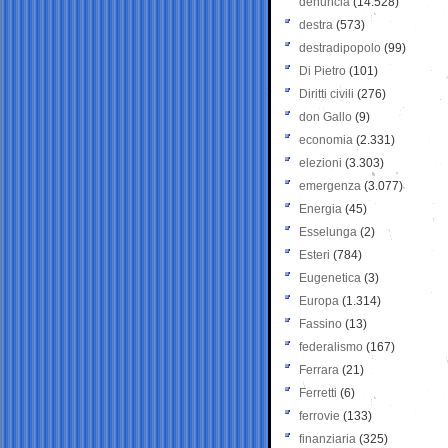
denuncia
(14.528)
destra
(573)
destradipopolo
(99)
Di Pietro
(101)
Diritti civili
(276)
don Gallo
(9)
economia
(2.331)
elezioni
(3.303)
emergenza
(3.077)
Energia
(45)
Esselunga
(2)
Esteri
(784)
Eugenetica
(3)
Europa
(1.314)
Fassino
(13)
federalismo
(167)
Ferrara
(21)
Ferretti
(6)
ferrovie
(133)
finanziaria
(325)