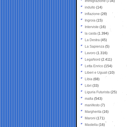
Immigrazione
(734)
indulto
(14)
inflazione
(26)
Ingroia
(15)
Interviste
(16)
la casta
(1.394)
La Destra
(45)
La Sapienza
(5)
Lavoro
(1.316)
LegaNord
(2.411)
Letta Enrico
(154)
Liberi e Uguali
(10)
Libia
(68)
Libri
(33)
Liguria Futurista
(25)
mafia
(543)
manifesto
(7)
Margherita
(16)
Maroni
(171)
Mastella
(16)