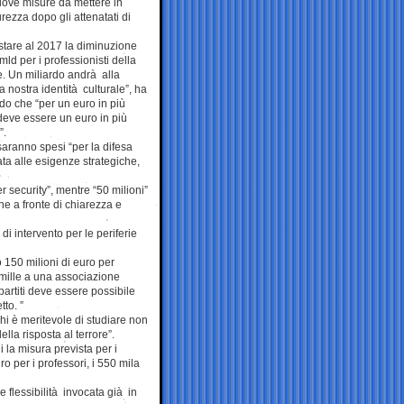
uove misure da mettere in
rezza dopo gli attenatati di
stare al 2017 la diminuzione
ld per i professionisti della
e. Un miliardo andrà alla
a nostra identità culturale”, ha
do che “per un euro in più
 deve essere un euro in più
”.
saranno spesi “per la difesa
ata alle esigenze strategiche,
r security”, mentre “50 milioni”
ine a fronte di chiarezza e
 di intervento per le periferie
o 150 milioni di euro per
r mille a una associazione
 partiti deve essere possibile
tto. ”
hi è meritevole di studiare non
la risposta al terrore”.
 la misura prevista per i
 per i professori, i 550 mila
 flessibilità invocata già in