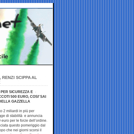
 RENZI SCIPPA AL
E
’ PER SICUREZZA E
OTI 500 EURO, COSI’ SAI
DELLA GAZZELLA
o 2 miliardi in più per
gge di stabilità e annuncia
euro per le forze dell’ordine.
ciata questo pomeriggio dal
po che nei giorni scorsi il