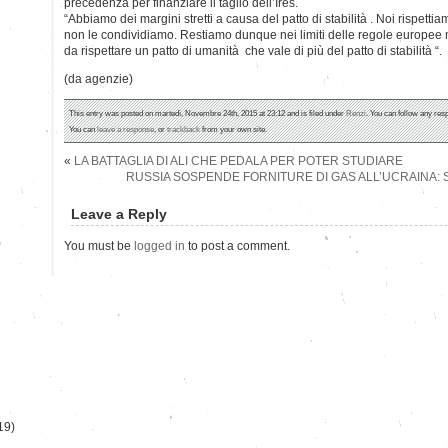
precedenza per finanziare il taglio dell’Ires.
“Abbiamo dei margini stretti a causa del patto di stabilità . Noi rispet
non le condividiamo. Restiamo dunque nei limiti delle regole europee 
da rispettare un patto di umanità che vale di più del patto di stabilità “.
(da agenzie)
This entry was posted on martedì, Novembre 24th, 2015 at 23:12 and is filed under
Renzi
. You can follow any res
You can
leave a response
, or
trackback
from your own site.
«
LA BATTAGLIA DI ALI CHE PEDALA PER POTER STUDIARE
RUSSIA SOSPENDE FORNITURE DI GAS ALL’UCRAINA: S
Leave a Reply
)
You must be
logged in
to post a comment.
19)