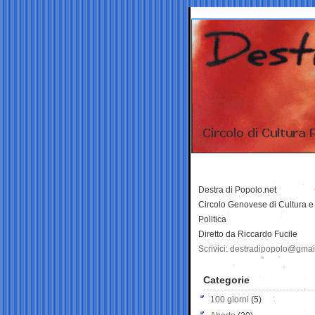
Destra di Popolo.net
Circolo Genovese di Cultura e
Politica
Diretto da Riccardo Fucile
Scrivici: destradipopolo@gma
Categorie
100 giorni
(5)