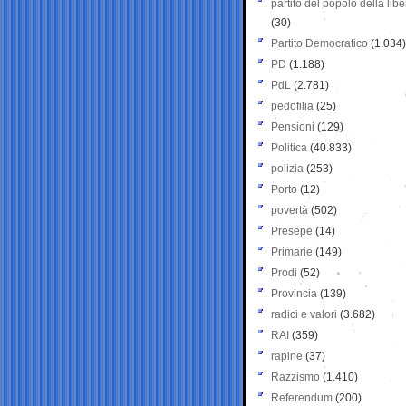
partito del popolo della libe
(30)
Partito Democratico
(1.034)
PD
(1.188)
PdL
(2.781)
pedofilia
(25)
Pensioni
(129)
Politica
(40.833)
polizia
(253)
Porto
(12)
povertà
(502)
Presepe
(14)
Primarie
(149)
Prodi
(52)
Provincia
(139)
radici e valori
(3.682)
RAI
(359)
rapine
(37)
Razzismo
(1.410)
Referendum
(200)