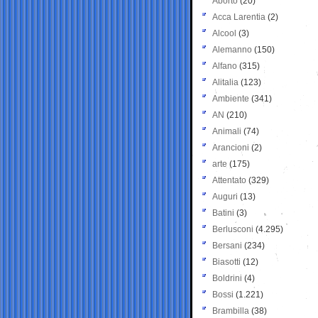
Aborto
(20)
Acca Larentia
(2)
Alcool
(3)
Alemanno
(150)
Alfano
(315)
Alitalia
(123)
Ambiente
(341)
AN
(210)
Animali
(74)
Arancioni
(2)
arte
(175)
Attentato
(329)
Auguri
(13)
Batini
(3)
Berlusconi
(4.295)
Bersani
(234)
Biasotti
(12)
Boldrini
(4)
Bossi
(1.221)
Brambilla
(38)