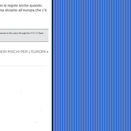
tiamo le regole anche quando
ma diciamo all’europa che c’è
ponses to this entry through the
RSS 2.0
feed.
ERI RISCHI PER L’EUROPA
»