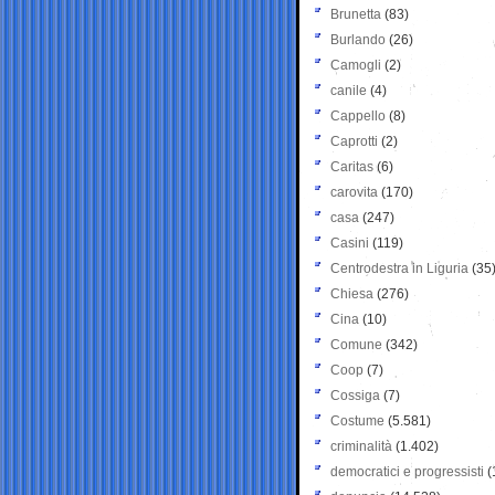
Brunetta
(83)
Burlando
(26)
Camogli
(2)
canile
(4)
Cappello
(8)
Caprotti
(2)
Caritas
(6)
carovita
(170)
casa
(247)
Casini
(119)
Centrodestra in Liguria
(35
Chiesa
(276)
Cina
(10)
Comune
(342)
Coop
(7)
Cossiga
(7)
Costume
(5.581)
criminalità
(1.402)
democratici e progressisti
(