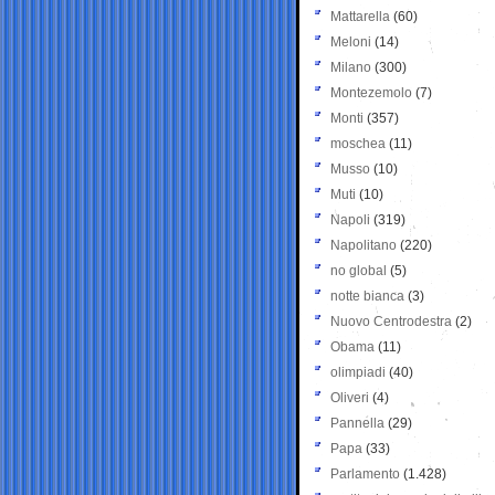
Mattarella
(60)
Meloni
(14)
Milano
(300)
Montezemolo
(7)
Monti
(357)
moschea
(11)
Musso
(10)
Muti
(10)
Napoli
(319)
Napolitano
(220)
no global
(5)
notte bianca
(3)
Nuovo Centrodestra
(2)
Obama
(11)
olimpiadi
(40)
Oliveri
(4)
Pannella
(29)
Papa
(33)
Parlamento
(1.428)